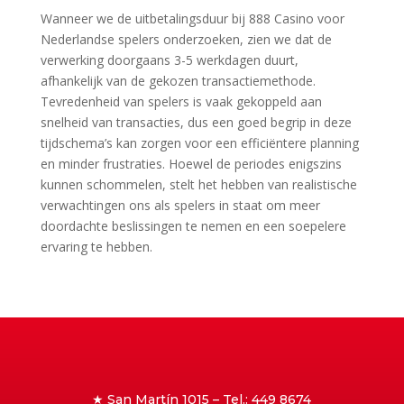
Wanneer we de uitbetalingsduur bij 888 Casino voor
Nederlandse spelers onderzoeken, zien we dat de
verwerking doorgaans 3-5 werkdagen duurt,
afhankelijk van de gekozen transactiemethode.
Tevredenheid van spelers is vaak gekoppeld aan
snelheid van transacties, dus een goed begrip in deze
tijdschema’s kan zorgen voor een efficiëntere planning
en minder frustraties. Hoewel de periodes enigszins
kunnen schommelen, stelt het hebben van realistische
verwachtingen ons als spelers in staat om meer
doordachte beslissingen te nemen en een soepelere
ervaring te hebben.
★ San Martín 1015 – Tel.: 449 8674