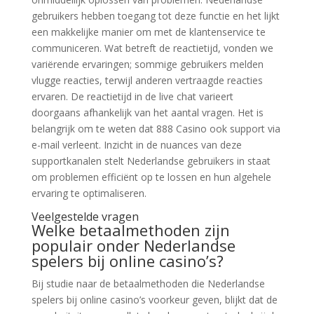
gebruikers hebben toegang tot deze functie en het lijkt
een makkelijke manier om met de klantenservice te
communiceren. Wat betreft de reactietijd, vonden we
variërende ervaringen; sommige gebruikers melden
vlugge reacties, terwijl anderen vertraagde reacties
ervaren. De reactietijd in de live chat varieert
doorgaans afhankelijk van het aantal vragen. Het is
belangrijk om te weten dat 888 Casino ook support via
e-mail verleent. Inzicht in de nuances van deze
supportkanalen stelt Nederlandse gebruikers in staat
om problemen efficiënt op te lossen en hun algehele
ervaring te optimaliseren.
Veelgestelde vragen
Welke betaalmethoden zijn
populair onder Nederlandse
spelers bij online casino’s?
Bij studie naar de betaalmethoden die Nederlandse
spelers bij online casino’s voorkeur geven, blijkt dat de