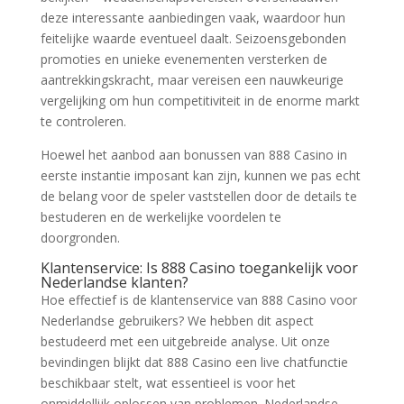
deze interessante aanbiedingen vaak, waardoor hun
feitelijke waarde eventueel daalt. Seizoensgebonden
promoties en unieke evenementen versterken de
aantrekkingskracht, maar vereisen een nauwkeurige
vergelijking om hun competitiviteit in de enorme markt
te controleren.
Hoewel het aanbod aan bonussen van 888 Casino in
eerste instantie imposant kan zijn, kunnen we pas echt
de belang voor de speler vaststellen door de details te
bestuderen en de werkelijke voordelen te
doorgronden.
Klantenservice: Is 888 Casino toegankelijk voor
Nederlandse klanten?
Hoe effectief is de klantenservice van 888 Casino voor
Nederlandse gebruikers? We hebben dit aspect
bestudeerd met een uitgebreide analyse. Uit onze
bevindingen blijkt dat 888 Casino een live chatfunctie
beschikbaar stelt, wat essentieel is voor het
onmiddellijk oplossen van problemen. Nederlandse