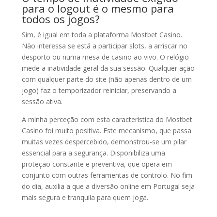
para o logout é o mesmo para
todos os jogos?
Sim, é igual em toda a plataforma Mostbet Casino.
Não interessa se está a participar slots, a arriscar no
desporto ou numa mesa de casino ao vivo. O relógio
mede a inatividade geral da sua sessão. Qualquer ação
com qualquer parte do site (não apenas dentro de um
jogo) faz o temporizador reiniciar, preservando a
sessão ativa.
A minha perceção com esta característica do Mostbet
Casino foi muito positiva. Este mecanismo, que passa
muitas vezes despercebido, demonstrou-se um pilar
essencial para a segurança. Disponibiliza uma
proteção constante e preventiva, que opera em
conjunto com outras ferramentas de controlo. No fim
do dia, auxilia a que a diversão online em Portugal seja
mais segura e tranquila para quem joga.