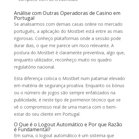
Análise com Outras Operadoras de Casino em
Portugal
Se analisarmos com demais casas online no mercado
português, a aplicação do Mostbet está entre as mais
rigorosas. Conheço plataformas onde a sessão pode
durar dias, o que me parece um risco relevante. A
postura do Mostbet é claramente preventiva, algo que,
enquanto utilizador, reconheço muito no quadro
regulatório nacional.
Esta diferença coloca o Mostbet num patamar elevado
em matéria de segurança proativa. Enquanto os bónus
ou o número de jogos são sempre enfatizados na
publicidade, é neste tipo de pormenor técnico que se
vê o compromisso real de uma marca com o bem-
estar do seu cliente em Portugal.
O Que é o Logout Automático e Por que Razão
é Fundamental?
Em suma, o logout automático é um sistema que