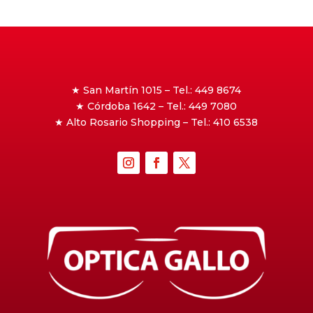
★ San Martín 1015 – Tel.: 449 8674
★ Córdoba 1642 – Tel.: 449 7080
★ Alto Rosario Shopping – Tel.: 410 6538