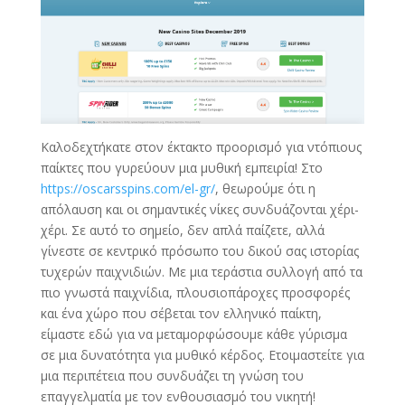
Καλοδεχτήκατε στον έκτακτο προορισμό για ντόπιους
παίκτες που γυρεύουν μια μυθική εμπειρία! Στο
https://oscarsspins.com/el-gr/
, θεωρούμε ότι η
απόλαυση και οι σημαντικές νίκες συνδυάζονται χέρι-
χέρι. Σε αυτό το σημείο, δεν απλά παίζετε, αλλά
γίνεστε σε κεντρικό πρόσωπο του δικού σας ιστορίας
τυχερών παιχνιδιών. Με μια τεράστια συλλογή από τα
πιο γνωστά παιχνίδια, πλουσιοπάροχες προσφορές
και ένα χώρο που σέβεται τον ελληνικό παίκτη,
είμαστε εδώ για να μεταμορφώσουμε κάθε γύρισμα
σε μια δυνατότητα για μυθικό κέρδος. Ετοιμαστείτε για
μια περιπέτεια που συνδυάζει τη γνώση του
επαγγελματία με τον ενθουσιασμό του νικητή!