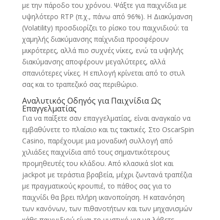
με την πάροδο του χρόνου. Ψάξτε για παιχνίδια με
υψηλότερο RTP (π.χ., πάνω από 96%). Η Διακύμανση
(Volatility) προσδιορίζει το ρίσκο του παιχνιδιού: τα
χαμηλής διακύμανσης παίχνιδια προσφέρουν
μικρότερες, αλλά πιο συχνές νίκες, ενώ τα υψηλής
διακύμανσης αποφέρουν μεγαλύτερες, αλλά
σπανιότερες νίκες. Η επιλογή κρίνεται από το στυλ
σας και το τραπεζικό σας περιθώριο.
Αναλυτικός Οδηγός για Παιχνίδια Ως
Επαγγελματίας
Για να παίξετε σαν επαγγελματίας, είναι αναγκαίο να
εμβαθύνετε το πλαίσιο και τις τακτικές. Στο OscarSpin
Casino, παρέχουμε μια μοναδική συλλογή από
χιλιάδες παιχνίδια από τους σημαντικότερους
προμηθευτές του κλάδου. Από κλασικά slot και
jackpot με τεράστια βραβεία, μέχρι ζωντανά τραπέζια
με πραγματικούς κρουπιέ, το πάθος σας για το
παιχνίδι θα βρει πλήρη ικανοποίηση. Η κατανόηση
των κανόνων, των πιθανοτήτων και των μηχανισμών
κάθε παιχνιδιού είναι το μυστικό για να λάβετε