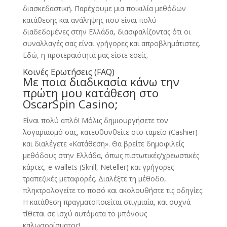
διασκεδαστική. Παρέχουμε μια ποικιλία μεθόδων
κατάθεσης και ανάληψης που είναι πολύ
διαδεδομένες στην Ελλάδα, διασφαλίζοντας ότι οι
συναλλαγές σας είναι γρήγορες και απροβλημάτιστες.
Εδώ, η προτεραιότητά μας είστε εσείς.
Κοινές Ερωτήσεις (FAQ)
Με ποια διαδικασία κάνω την
πρώτη μου κατάθεση στο
OscarSpin Casino;
Είναι πολύ απλό! Μόλις δημιουργήσετε τον
λογαριασμό σας, κατευθυνθείτε στο ταμείο (Cashier)
και διαλέγετε «Κατάθεση». Θα βρείτε δημοφιλείς
μεθόδους στην Ελλάδα, όπως πιστωτικές/χρεωστικές
κάρτες, e-wallets (Skrill, Neteller) και γρήγορες
τραπεζικές μεταφορές. Διαλέξτε τη μέθοδο,
πληκτρολογείτε το ποσό και ακολουθήστε τις οδηγίες.
Η κατάθεση πραγματοποιείται στιγμιαία, και συχνά
τίθεται σε ισχύ αυτόματα το μπόνους
καλωσορίσματος!