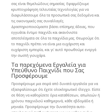
σας είναι θεμελιώδους σημασίας. Εφαρμόζουμε
κρυπτογράφηση τελευταίας τεχνολογίας για να
διαφυλάσσουμε όλα τα προσωπικά σας δεδομένα και
τις οικονομικές σας συναλλαγές.
Δραστηριοποιούμαστε βάσει επίσημης άδειας, που
εγγυάται έντιμο παιχνίδι και ακανόνιστα
αποτελέσματα σε όλα τα παιχνίδια μας. Θεωρούμε ότι
το παιχνίδι πρέπει να είναι μια ευχάριστη και
ευχάριστη εμπειρία, και γι’ αυτό προωθούμε ενεργά
την σωστή γιουχάρα.
Τα παρεχόμενα Εργαλεία για
Υπεύθυνο Παιχνίδι που Σας
Προσφέρουμε
Προσφέρουμε μια σειρά από δυνατά εργαλεία για να
εξασφαλίσουμε ότι έχετε ολοκληρωτικό έλεγχο. Είστε
σε θέση να καθορίσετε όρια καταθέσεων, απωλειών ή
χρόνου παιχνιδιού καθημερινά, κάθε εβδομάδα ή
μηνιαία. Προσφέρουμε την δυνατότητα αυτο-