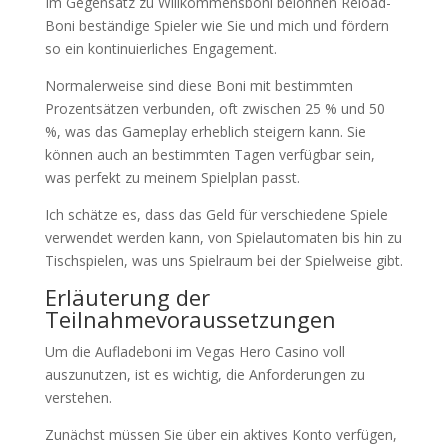
Im Gegensatz zu Willkommensboni belohnen Reload-
Boni beständige Spieler wie Sie und mich und fördern
so ein kontinuierliches Engagement.
Normalerweise sind diese Boni mit bestimmten
Prozentsätzen verbunden, oft zwischen 25 % und 50
%, was das Gameplay erheblich steigern kann. Sie
können auch an bestimmten Tagen verfügbar sein,
was perfekt zu meinem Spielplan passt.
Ich schätze es, dass das Geld für verschiedene Spiele
verwendet werden kann, von Spielautomaten bis hin zu
Tischspielen, was uns Spielraum bei der Spielweise gibt.
Erläuterung der
Teilnahmevoraussetzungen
Um die Aufladeboni im Vegas Hero Casino voll
auszunutzen, ist es wichtig, die Anforderungen zu
verstehen.
Zunächst müssen Sie über ein aktives Konto verfügen,