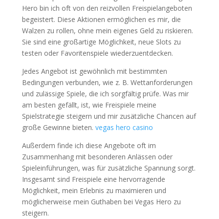
Hero bin ich oft von den reizvollen Freispielangeboten
begeistert. Diese Aktionen ermöglichen es mir, die
Walzen zu rollen, ohne mein eigenes Geld zu riskieren.
Sie sind eine großartige Möglichkeit, neue Slots zu
testen oder Favoritenspiele wiederzuentdecken.
Jedes Angebot ist gewöhnlich mit bestimmten
Bedingungen verbunden, wie z. B. Wettanforderungen
und zulässige Spiele, die ich sorgfältig prüfe. Was mir
am besten gefällt, ist, wie Freispiele meine
Spielstrategie steigern und mir zusätzliche Chancen auf
große Gewinne bieten.
vegas hero casino
Außerdem finde ich diese Angebote oft im
Zusammenhang mit besonderen Anlässen oder
Spieleinführungen, was für zusätzliche Spannung sorgt.
Insgesamt sind Freispiele eine hervorragende
Möglichkeit, mein Erlebnis zu maximieren und
möglicherweise mein Guthaben bei Vegas Hero zu
steigern.