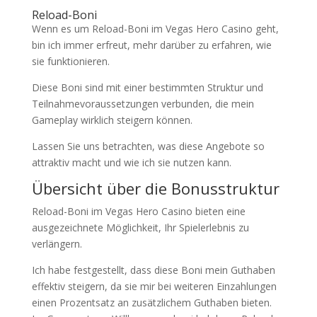
Reload-Boni
Wenn es um Reload-Boni im Vegas Hero Casino geht,
bin ich immer erfreut, mehr darüber zu erfahren, wie
sie funktionieren.
Diese Boni sind mit einer bestimmten Struktur und
Teilnahmevoraussetzungen verbunden, die mein
Gameplay wirklich steigern können.
Lassen Sie uns betrachten, was diese Angebote so
attraktiv macht und wie ich sie nutzen kann.
Übersicht über die Bonusstruktur
Reload-Boni im Vegas Hero Casino bieten eine
ausgezeichnete Möglichkeit, Ihr Spielerlebnis zu
verlängern.
Ich habe festgestellt, dass diese Boni mein Guthaben
effektiv steigern, da sie mir bei weiteren Einzahlungen
einen Prozentsatz an zusätzlichem Guthaben bieten.