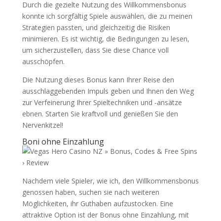
Durch die gezielte Nutzung des Willkommensbonus
konnte ich sorgfältig Spiele auswählen, die zu meinen
Strategien passten, und gleichzeitig die Risiken
minimieren. Es ist wichtig, die Bedingungen zu lesen,
um sicherzustellen, dass Sie diese Chance voll
ausschöpfen.
Die Nutzung dieses Bonus kann Ihrer Reise den
ausschlaggebenden Impuls geben und Ihnen den Weg
zur Verfeinerung Ihrer Spieltechniken und -ansätze
ebnen. Starten Sie kraftvoll und genießen Sie den
Nervenkitzel!
Boni ohne Einzahlung
Nachdem viele Spieler, wie ich, den Willkommensbonus
genossen haben, suchen sie nach weiteren
Möglichkeiten, ihr Guthaben aufzustocken. Eine
attraktive Option ist der Bonus ohne Einzahlung, mit