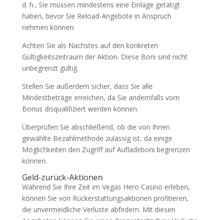
d. h., Sie müssen mindestens eine Einlage getätigt
haben, bevor Sie Reload-Angebote in Anspruch
nehmen können.
Achten Sie als Nächstes auf den konkreten
Gültigkeitszeitraum der Aktion. Diese Boni sind nicht
unbegrenzt gültig.
Stellen Sie außerdem sicher, dass Sie alle
Mindestbeträge erreichen, da Sie andernfalls vom
Bonus disqualifiziert werden können.
Überprüfen Sie abschließend, ob die von Ihnen
gewählte Bezahlmethode zulässig ist, da einige
Möglichkeiten den Zugriff auf Aufladeboni begrenzen
können.
Geld-zurück-Aktionen
Während Sie Ihre Zeit im Vegas Hero Casino erleben,
können Sie von Rückerstattungsaktionen profitieren,
die unvermeidliche Verluste abfedern. Mit diesen