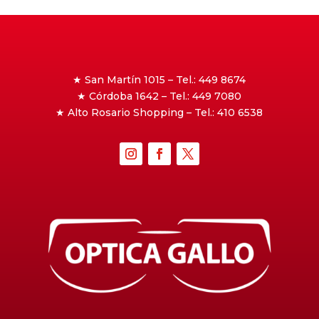
★ San Martín 1015 – Tel.: 449 8674
★ Córdoba 1642 – Tel.: 449 7080
★ Alto Rosario Shopping – Tel.: 410 6538