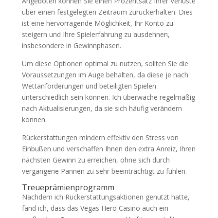
Angeboten können Sie einen Prozentsatz Ihrer Verluste
über einen festgelegten Zeitraum zurückerhalten. Dies
ist eine hervorragende Möglichkeit, Ihr Konto zu
steigern und Ihre Spielerfahrung zu ausdehnen,
insbesondere in Gewinnphasen.
Um diese Optionen optimal zu nutzen, sollten Sie die
Voraussetzungen im Auge behalten, da diese je nach
Wettanforderungen und beteiligten Spielen
unterschiedlich sein können. Ich überwache regelmäßig
nach Aktualisierungen, da sie sich häufig verändern
können.
Rückerstattungen mindern effektiv den Stress von
Einbußen und verschaffen Ihnen den extra Anreiz, Ihren
nächsten Gewinn zu erreichen, ohne sich durch
vergangene Pannen zu sehr beeinträchtigt zu fühlen.
Treueprämienprogramm
Nachdem ich Rückerstattungsaktionen genutzt hatte,
fand ich, dass das Vegas Hero Casino auch ein