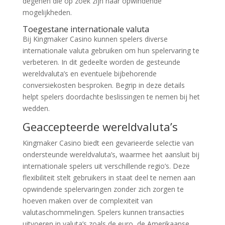
degenen die op zoek zijn naar opwindende
mogelijkheden.
Toegestane internationale valuta
Bij Kingmaker Casino kunnen spelers diverse
internationale valuta gebruiken om hun spelervaring te
verbeteren. In dit gedeelte worden de gesteunde
wereldvaluta’s en eventuele bijbehorende
conversiekosten besproken. Begrip in deze details
helpt spelers doordachte beslissingen te nemen bij het
wedden.
Geaccepteerde wereldvaluta’s
Kingmaker Casino biedt een gevarieerde selectie van
ondersteunde wereldvaluta’s, waarmee het aansluit bij
internationale spelers uit verschillende regio’s. Deze
flexibiliteit stelt gebruikers in staat deel te nemen aan
opwindende spelervaringen zonder zich zorgen te
hoeven maken over de complexiteit van
valutaschommelingen. Spelers kunnen transacties
uitvoeren in valuta’s zoals de euro, de Amerikaanse