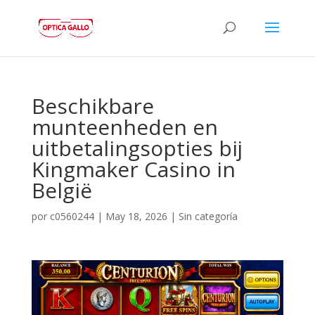
Beschikbare
munteenheden en
uitbetalingsopties bij
Kingmaker Casino in
België
por
c0560244
|
May 18, 2026
|
Sin categoría