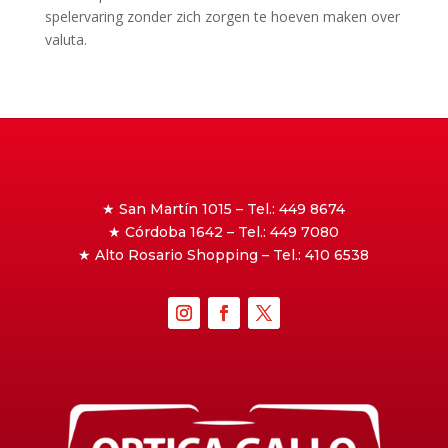
spelervaring zonder zich zorgen te hoeven maken over
valuta.
★ San Martín 1015 – Tel.: 449 8674
★ Córdoba 1642 – Tel.: 449 7080
★ Alto Rosario Shopping – Tel.: 410 6538