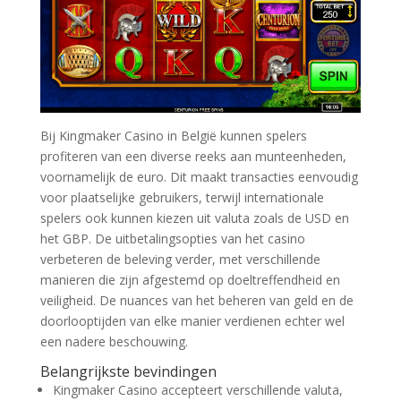
Bij Kingmaker Casino in België kunnen spelers
profiteren van een diverse reeks aan munteenheden,
voornamelijk de euro. Dit maakt transacties eenvoudig
voor plaatselijke gebruikers, terwijl internationale
spelers ook kunnen kiezen uit valuta zoals de USD en
het GBP. De uitbetalingsopties van het casino
verbeteren de beleving verder, met verschillende
manieren die zijn afgestemd op doeltreffendheid en
veiligheid. De nuances van het beheren van geld en de
doorlooptijden van elke manier verdienen echter wel
een nadere beschouwing.
Belangrijkste bevindingen
Kingmaker Casino accepteert verschillende valuta,