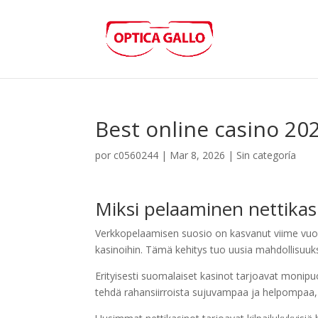
Best online casino 202
por
c0560244
|
Mar 8, 2026
|
Sin categoría
Miksi pelaaminen nettikas
Verkkopelaamisen suosio on kasvanut viime vuosin
kasinoihin. Tämä kehitys tuo uusia mahdollisuuksi
Erityisesti suomalaiset kasinot tarjoavat monipuol
tehdä rahansiirroista sujuvampaa ja helpompaa,