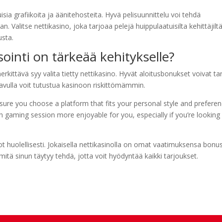
sia grafiikoita ja äänitehosteita. Hyvä pelisuunnittelu voi tehdä
itse nettikasino, joka tarjoaa pelejä huippulaatuisilta kehittäjiltä
usta.
sointi on tärkeää kehitykselle?
 merkittävä syy valita tietty nettikasino. Hyvät aloitusbonukset voivat ta
n avulla voit tutustua kasinoon riskittömämmin.
sure you choose a platform that fits your personal style and preferen
 gaming session more enjoyable for you, especially if you’re looking 
ot huolellisesti. Jokaisella nettikasinolla on omat vaatimuksensa bonu
mitä sinun täytyy tehdä, jotta voit hyödyntää kaikki tarjoukset.