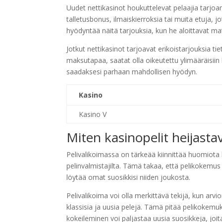
Uudet nettikasinot houkuttelevat pelaajia tarjoam
talletusbonus, ilmaiskierroksia tai muita etuja,
hyödyntää näitä tarjouksia, kun he aloittavat m
Jotkut nettikasinot tarjoavat erikoistarjouksia ti
maksutapaa, saatat olla oikeutettu ylimääräisiin 
saadaksesi parhaan mahdollisen hyödyn.
Kasino
Kasino V
Miten kasinopelit heijastav
Pelivalikoimassa on tärkeää kiinnittää huomiota l
pelinvalmistajilta. Tämä takaa, että pelikokemus o
löytää omat suosikkisi niiden joukosta.
Pelivalikoima voi olla merkittävä tekijä, kun arv
klassisia ja uusia pelejä. Tämä pitää pelikokemuk
kokeileminen voi paljastaa uusia suosikkeja, joi