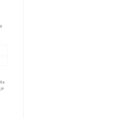
yä
lta
 ja