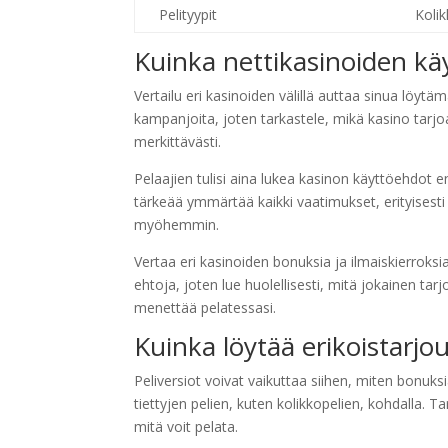
Pelityypit
Kolik
Kuinka nettikasinoiden kä
Vertailu eri kasinoiden välillä auttaa sinua löytä
kampanjoita, joten tarkastele, mikä kasino tarj
merkittävästi.
Pelaajien tulisi aina lukea kasinon käyttöehdot enn
tärkeää ymmärtää kaikki vaatimukset, erityisesti
myöhemmin.
Vertaa eri kasinoiden bonuksia ja ilmaiskierroksia
ehtoja, joten lue huolellisesti, mitä jokainen tarj
menettää pelatessasi.
Kuinka löytää erikoistarjou
Peliversiot voivat vaikuttaa siihen, miten bonuks
tiettyjen pelien, kuten kolikkopelien, kohdalla. 
mitä voit pelata.