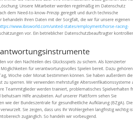
 Löschung. Unsere Mitarbeiter werden regelmäßig im Datenschutz
 nach dem Need-to-know-Prinzip geregelt und durch technische
behandeln Ihren Daten mit der Sorgfalt, die wir für unsere eigenen
https://www.ibisworld.com/united-states/employment/horse-racing-
ätzungen vor. Ein betrieblicher Datenschutzbeauftragter kontrollier
erantwortungsinstrumente
en vor den Nachteilen des Glücksspiels zu sichern. Als lizenzierter
e Möglichkeiten für verantwortungsvolles Spielen bereit. Dazu gehören
für Tag, Woche oder Monat bestimmen können. Sie haben außerdem die
bst zu sperren. Wir verwenden mehrstufige Altersverifikationssysteme 
 Teammitglieder werden trainiert, problematisches Spielverhalten f
d behutsam Hilfe anzubieten. Auf unserer Plattform sehen Sie
n wie der Bundeszentrale für gesundheitliche Aufklärung (BZgA). Di
verwurzelt. Sie zeigen, dass uns Ihr Wohlergehen langfristig wichtig is
tobereich zugänglich. So handeln wir vorbeugend.