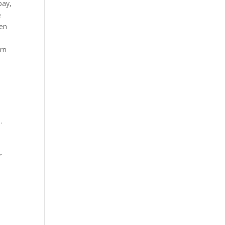
pay,
e
nen
ern
.
r