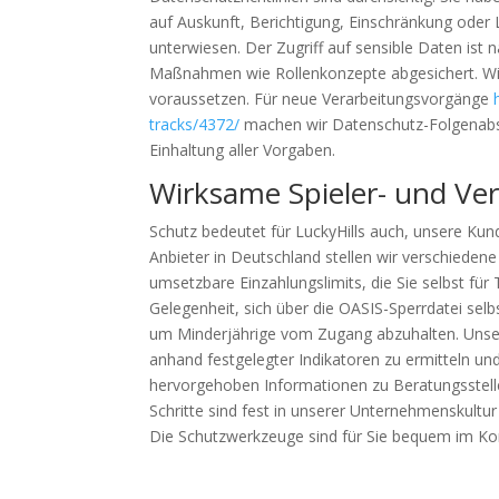
auf Auskunft, Berichtigung, Einschränkung oder
unterwiesen. Der Zugriff auf sensible Daten ist
Maßnahmen wie Rollenkonzepte abgesichert. Wir 
voraussetzen. Für neue Verarbeitungsvorgänge
tracks/4372/
machen wir Datenschutz-Folgenabsch
Einhaltung aller Vorgaben.
Wirksame Spieler- und V
Schutz bedeutet für LuckyHills auch, unsere Kund
Anbieter in Deutschland stellen wir verschieden
umsetzbare Einzahlungslimits, die Sie selbst 
Gelegenheit, sich über die OASIS-Sperrdatei sel
um Minderjährige vom Zugang abzuhalten. Unsere
anhand festgelegter Indikatoren zu ermitteln un
hervorgehoben Informationen zu Beratungsstelle
Schritte sind fest in unserer Unternehmenskultur 
Die Schutzwerkzeuge sind für Sie bequem im Kon