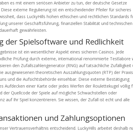
 haben es mit einem seriösen Anbieter zu tun, der deutsche Gesetze
 Diese externe Regulierung ist ein entscheidender Pfeiler für sicheres
wissheit, dass LuckyHills hohen ethischen und rechtlichen Standards fo
ung unserer Geschäftsführung, finanziellen Stabilität und technischen
 dauerhaft gewährleisten.
der Spielsoftware und Redlichkeit
gebnisse ist ein wesentlicher Aspekt eines sicheren Casinos. Jede
ündliche Prüfung durch externe, international renommierte Testlabore 
eren den Zufallszahlengenerator (RNG) auf tatsächliche Zufälligkeit
s die ausgewiesenen theoretischen Auszahlungsquoten (RTP) der Praxi
r uns und die Aufsichtsbehörde einsehbar. Diese externe Bestätigung
es Aufdecken einer Karte oder jedes Werfen der Roulettekugel völlig f
wird der Quellcode der Spiele auf mögliche Schwachstellen oder
 auf Ihr Spiel konzentrieren. Sie wissen, der Zufall ist echt und alle
ransaktionen und Zahlungsoptionen
unser Vertrauensverhältnis entscheidend. LuckyHills arbeitet deshalb n