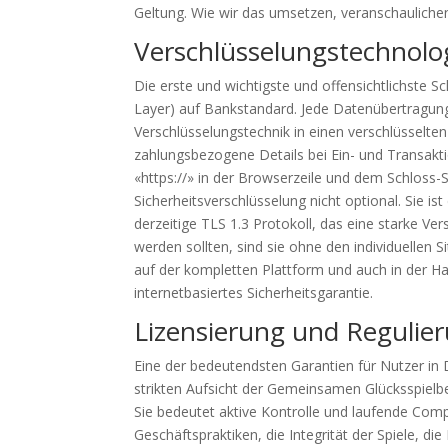
Geltung. Wie wir das umsetzen, veranschaulich
Verschlüsselungstechnolo
Die erste und wichtigste und offensichtlichste 
Layer) auf Bankstandard. Jede Datenübertragun
Verschlüsselungstechnik in einen verschlüsselte
zahlungsbezogene Details bei Ein- und Transakt
«https://» in der Browserzeile und dem Schloss-
Sicherheitsverschlüsselung nicht optional. Sie i
derzeitige TLS 1.3 Protokoll, das eine starke Ve
werden sollten, sind sie ohne den individuellen 
auf der kompletten Plattform und auch in der Ha
internetbasiertes Sicherheitsgarantie.
Lizensierung und Regulie
Eine der bedeutendsten Garantien für Nutzer in De
strikten Aufsicht der Gemeinsamen Glücksspielbe
Sie bedeutet aktive Kontrolle und laufende Com
Geschäftspraktiken, die Integrität der Spiele, di