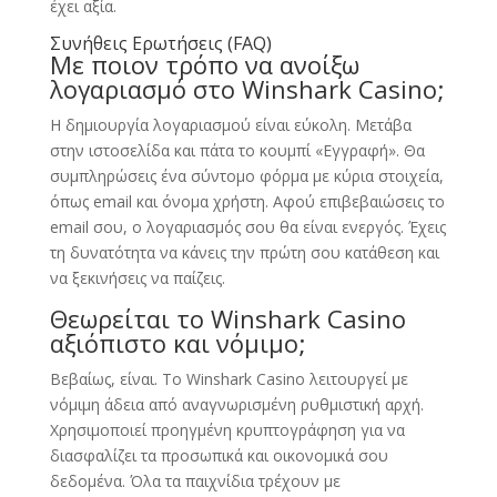
έχει αξία.
Συνήθεις Ερωτήσεις (FAQ)
Με ποιον τρόπο να ανοίξω
λογαριασμό στο Winshark Casino;
Η δημιουργία λογαριασμού είναι εύκολη. Μετάβα
στην ιστοσελίδα και πάτα το κουμπί «Εγγραφή». Θα
συμπληρώσεις ένα σύντομο φόρμα με κύρια στοιχεία,
όπως email και όνομα χρήστη. Αφού επιβεβαιώσεις το
email σου, ο λογαριασμός σου θα είναι ενεργός. Έχεις
τη δυνατότητα να κάνεις την πρώτη σου κατάθεση και
να ξεκινήσεις να παίζεις.
Θεωρείται το Winshark Casino
αξιόπιστο και νόμιμο;
Βεβαίως, είναι. Το Winshark Casino λειτουργεί με
νόμιμη άδεια από αναγνωρισμένη ρυθμιστική αρχή.
Χρησιμοποιεί προηγμένη κρυπτογράφηση για να
διασφαλίζει τα προσωπικά και οικονομικά σου
δεδομένα. Όλα τα παιχνίδια τρέχουν με