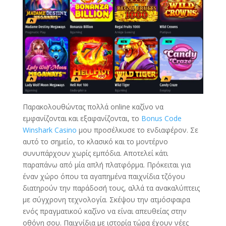
Παρακολουθώντας πολλά online καζίνο να
εμφανίζονται και εξαφανίζονται, το
Bonus Code
Winshark Casino
μου προσέλκυσε το ενδιαφέρον. Σε
αυτό το σημείο, το κλασικό και το μοντέρνο
συνυπάρχουν χωρίς εμπόδια. Αποτελεί κάτι
παραπάνω από μία απλή πλατφόρμα. Πρόκειται για
έναν χώρο όπου τα αγαπημένα παιχνίδια τζόγου
διατηρούν την παράδοσή τους, αλλά τα ανακαλύπτεις
με σύγχρονη τεχνολογία. Σκέψου την ατμόσφαιρα
ενός πραγματικού καζίνο να είναι απευθείας στην
οθόνη σου. Παιχνίδια με ιστορία τώρα έχουν νέες