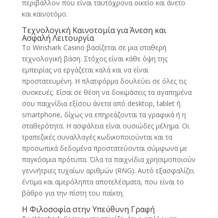
περιβάλλον που είναι ταυτόχρονα οικείο και άνετο
και καινοτόμο.
Τεχνολογική Καινοτομία για Άνεση και
Ασφαλή Λειτουργία
Το Winshark Casino βασίζεται σε μια σταθερή
τεχνολογική βάση. Στόχος είναι κάθε όψη της
εμπειρίας να εργάζεται καλά και να είναι
προστατευμένη. Η πλατφόρμα δουλεύει σε όλες τις
συσκευές. Είσαι σε θέση να δοκιμάσεις τα αγαπημένα
σου παιχνίδια εξίσου άνετα από desktop, tablet ή
smartphone, δίχως να επηρεάζονται τα γραφικά ή η
σταθερότητα. Η ασφάλεια είναι ουσιώδες μέλημα. Οι
τραπεζικές συναλλαγές κωδικοποιούνται και τα
προσωπικά δεδομένα προστατεύονται σύμφωνα με
παγκόσμια πρότυπα. Όλα τα παιχνίδια χρησιμοποιούν
γεννήτριες τυχαίων αριθμών (RNG). Αυτό εξασφαλίζει
έντιμα και αμερόληπτα αποτελέσματα, που είναι το
βάθρο για την πίστη του παίκτη.
Η Φιλοσοφία στην Υπεύθυνη Γραφή