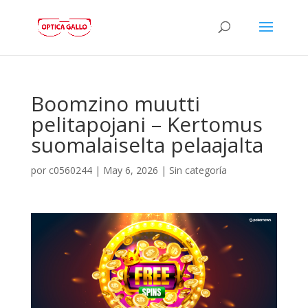
Boomzino muutti
pelitapojani – Kertomus
suomalaiselta pelaajalta
por
c0560244
|
May 6, 2026
|
Sin categoría