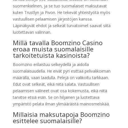
suomenkielinen, ja se tuo suomalaiset maksutavat
kuten Trustlyn ja Pivon. He tekevät yhteistyötä myös
vastuullisen pelaamisen järjestöjen kanssa.
Läpinäkyvät ehdot ja selkeät turvatoimet saavat siitä
luotettavan valinnan.
Millä tavalla Boomzino Casino
eroaa muista suomalaisille
tarkoitetuista kasinoista?
Boomzino erilaistuu selkeydellä ja aidolla
suomalaisuudella. He eivät pyri esittää pelivalikoiman
määrällä, vaan laadulla. Pelejä on valikoitu tarkkaan.
Edut ovat selkeät, eikä niitä salata. Vastuullisen
pelaamisen välineet ovat osa kokemusta, eikä niitä
tarvitse etsiä esiin. Se on hiljainen ja luotettava
ympäristö pelata ilman ylimääräistä mainosmelskää.
Millaisia maksutapoja Boomzino
esittelee suomalaisille?