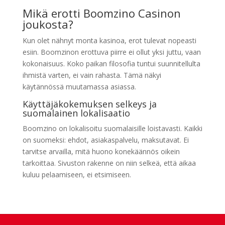
Mikä erotti Boomzino Casinon
joukosta?
Kun olet nähnyt monta kasinoa, erot tulevat nopeasti
esiin. Boomzinon erottuva piirre ei ollut yksi juttu, vaan
kokonaisuus. Koko paikan filosofia tuntui suunnitellulta
ihmistä varten, ei vain rahasta. Tämä näkyi
käytännössä muutamassa asiassa.
Käyttäjäkokemuksen selkeys ja
suomalainen lokalisaatio
Boomzino on lokalisoitu suomalaisille loistavasti. Kaikki
on suomeksi: ehdot, asiakaspalvelu, maksutavat. Ei
tarvitse arvailla, mitä huono konekäännös oikein
tarkoittaa. Sivuston rakenne on niin selkeä, että aikaa
kuluu pelaamiseen, ei etsimiseen.