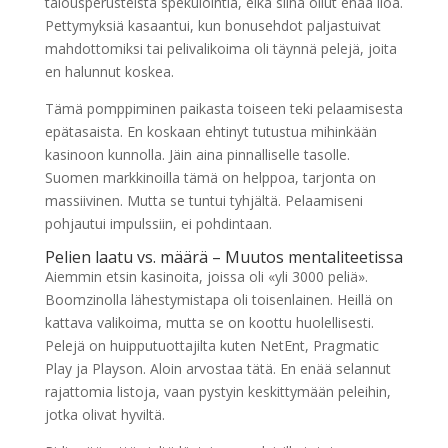
talousperusteista spekulointia, eikä siinä ollut enää iloa.
Pettymyksiä kasaantui, kun bonusehdot paljastuivat
mahdottomiksi tai pelivalikoima oli täynnä pelejä, joita
en halunnut koskea.
Tämä pomppiminen paikasta toiseen teki pelaamisesta
epätasaista. En koskaan ehtinyt tutustua mihinkään
kasinoon kunnolla. Jäin aina pinnalliselle tasolle.
Suomen markkinoilla tämä on helppoa, tarjonta on
massiivinen. Mutta se tuntui tyhjältä. Pelaamiseni
pohjautui impulssiin, ei pohdintaan.
Pelien laatu vs. määrä – Muutos mentaliteetissa
Aiemmin etsin kasinoita, joissa oli «yli 3000 peliä».
Boomzinolla lähestymistapa oli toisenlainen. Heillä on
kattava valikoima, mutta se on koottu huolellisesti.
Pelejä on huipputuottajilta kuten NetEnt, Pragmatic
Play ja Playson. Aloin arvostaa tätä. En enää selannut
rajattomia listoja, vaan pystyin keskittymään peleihin,
jotka olivat hyviltä.