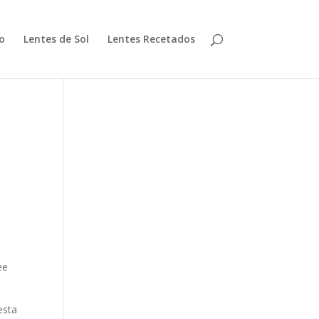
io
Lentes de Sol
Lentes Recetados
a
ee
esta