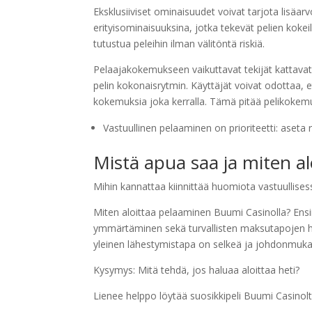
Eksklusiiviset ominaisuudet voivat tarjota lisäa
erityisominaisuuksina, jotka tekevät pelien kok
tutustua peleihin ilman välitöntä riskiä.
Pelaajakokemukseen vaikuttavat tekijät kattavat
pelin kokonaisrytmin. Käyttäjät voivat odottaa, e
kokemuksia joka kerralla. Tämä pitää pelikokemu
Vastuullinen pelaaminen on prioriteetti: aseta r
Mistä apua saa ja miten al
Mihin kannattaa kiinnittää huomiota vastuullisess
Miten aloittaa pelaaminen Buumi Casinolla? Ensim
ymmärtäminen sekä turvallisten maksutapojen h
yleinen lähestymistapa on selkeä ja johdonmuka
Kysymys: Mitä tehdä, jos haluaa aloittaa heti?
Lienee helppo löytää suosikkipeli Buumi Casinolta