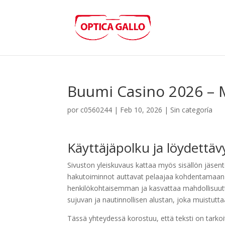
Buumi Casino 2026 – M
por
c0560244
|
Feb 10, 2026
|
Sin categoría
Käyttäjäpolku ja löydettä
Sivuston yleiskuvaus kattaa myös sisällön jäsente
hakutoiminnot auttavat pelaajaa kohdentamaan p
henkilökohtaisemman ja kasvattaa mahdollisuutt
sujuvan ja nautinnollisen alustan, joka muistutta
Tässä yhteydessä korostuu, että teksti on tarkoi