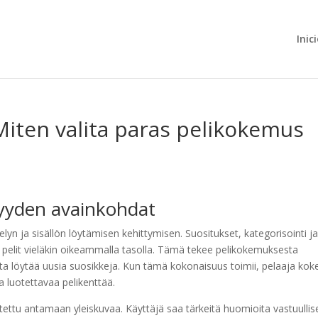
Inic
iten valita paras pelikokemus
vyyden avainkohdat
lyn ja sisällön löytämisen kehittymisen. Suositukset, kategorisointi j
elit vieläkin oikeammalla tasolla. Tämä tekee pelikokemuksesta
a löytää uusia suosikkeja. Kun tämä kokonaisuus toimii, pelaaja kok
a luotettavaa pelikenttää.
tettu antamaan yleiskuvaa. Käyttäjä saa tärkeitä huomioita vastuullis