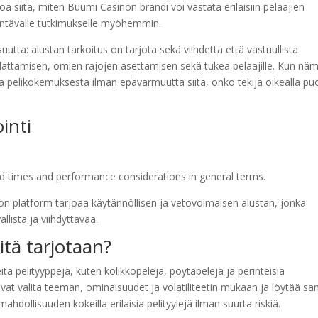
ä siitä, miten Buumi Casinon brändi voi vastata erilaisiin pelaajien
ntävälle tutkimukselle myöhemmin.
uutta: alustan tarkoitus on tarjota sekä viihdettä että vastuullista
dattamisen, omien rajojen asettamisen sekä tukea pelaajille. Kun nä
ia pelikokemuksesta ilman epävarmuutta siitä, onko tekijä oikealla puo
inti
d times and performance considerations in general terms.
n platform tarjoaa käytännöllisen ja vetovoimaisen alustan, jonka
lista ja viihdyttävää.
tä tarjotaan?
ita pelityyppejä, kuten kolikkopelejä, pöytäpelejä ja perinteisiä
ivat valita teeman, ominaisuudet ja volatiliteetin mukaan ja löytää sa
hdollisuuden kokeilla erilaisia pelityylejä ilman suurta riskiä.