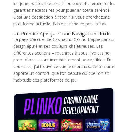
les joueurs d’ici. Il réussit à lier le divertissement et les
garanties nécessaires pour jouer en toute sérénité.
C’est une destination à retenir si vous cherchezune
plateforme actuelle, fiable et riche en possibilités.
Un Premier Aperçu et une Navigation Fluide
La page d’accueil de Casinacho Casino frappe par son
design épuré et ses couleurs chaleureuses. Les
différentes sections – machines à sous, live casino,
promotions – sont immédiatement perceptibles. En
deux clics, j’ai trouvé ce que je cherchais. Cette clarté
apporte un confort, que l’on débute ou que l’on ait
l’habitude des plateformes de jeu.