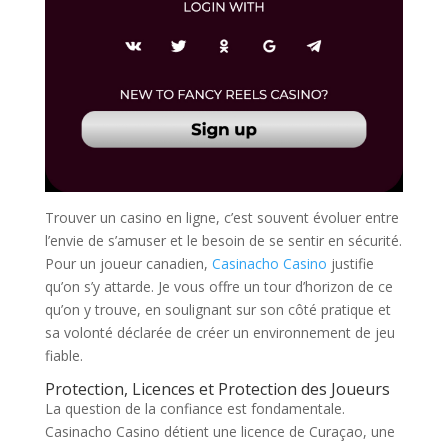
Trouver un casino en ligne, c’est souvent évoluer entre
l’envie de s’amuser et le besoin de se sentir en sécurité.
Pour un joueur canadien,
Casinacho Casino
justifie
qu’on s’y attarde. Je vous offre un tour d’horizon de ce
qu’on y trouve, en soulignant sur son côté pratique et
sa volonté déclarée de créer un environnement de jeu
fiable.
Protection, Licences et Protection des Joueurs
La question de la confiance est fondamentale.
Casinacho Casino détient une licence de Curaçao, une