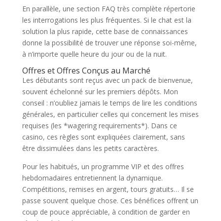
En parallèle, une section FAQ très complète répertorie
les interrogations les plus fréquentes. Si le chat est la
solution la plus rapide, cette base de connaissances
donne la possibilité de trouver une réponse soi-même,
à n’importe quelle heure du jour ou de la nuit.
Offres et Offres Conçus au Marché
Les débutants sont reçus avec un pack de bienvenue,
souvent échelonné sur les premiers dépôts. Mon
conseil : n’oubliez jamais le temps de lire les conditions
générales, en particulier celles qui concernent les mises
requises (les *wagering requirements*). Dans ce
casino, ces règles sont expliquées clairement, sans
être dissimulées dans les petits caractères.
Pour les habitués, un programme VIP et des offres
hebdomadaires entretiennent la dynamique.
Compétitions, remises en argent, tours gratuits… Il se
passe souvent quelque chose. Ces bénéfices offrent un
coup de pouce appréciable, à condition de garder en