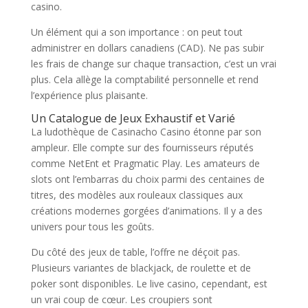
casino.
Un élément qui a son importance : on peut tout
administrer en dollars canadiens (CAD). Ne pas subir
les frais de change sur chaque transaction, c’est un vrai
plus. Cela allège la comptabilité personnelle et rend
l’expérience plus plaisante.
Un Catalogue de Jeux Exhaustif et Varié
La ludothèque de Casinacho Casino étonne par son
ampleur. Elle compte sur des fournisseurs réputés
comme NetEnt et Pragmatic Play. Les amateurs de
slots ont l’embarras du choix parmi des centaines de
titres, des modèles aux rouleaux classiques aux
créations modernes gorgées d’animations. Il y a des
univers pour tous les goûts.
Du côté des jeux de table, l’offre ne déçoit pas.
Plusieurs variantes de blackjack, de roulette et de
poker sont disponibles. Le live casino, cependant, est
un vrai coup de cœur. Les croupiers sont