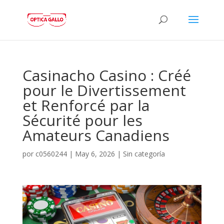
Casinacho Casino : Créé
pour le Divertissement
et Renforcé par la
Sécurité pour les
Amateurs Canadiens
por
c0560244
|
May 6, 2026
|
Sin categoría