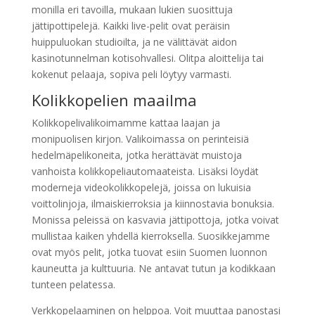
monilla eri tavoilla, mukaan lukien suosittuja
jättipottipelejä. Kaikki live-pelit ovat peräisin
huippuluokan studioilta, ja ne välittävät aidon
kasinotunnelman kotisohvallesi. Olitpa aloittelija tai
kokenut pelaaja, sopiva peli löytyy varmasti.
Kolikkopelien maailma
Kolikkopelivalikoimamme kattaa laajan ja
monipuolisen kirjon. Valikoimassa on perinteisiä
hedelmäpelikoneita, jotka herättävät muistoja
vanhoista kolikkopeliautomaateista. Lisäksi löydät
moderneja videokolikkopelejä, joissa on lukuisia
voittolinjoja, ilmaiskierroksia ja kiinnostavia bonuksia.
Monissa peleissä on kasvavia jättipottoja, jotka voivat
mullistaa kaiken yhdellä kierroksella. Suosikkejamme
ovat myös pelit, jotka tuovat esiin Suomen luonnon
kauneutta ja kulttuuria. Ne antavat tutun ja kodikkaan
tunteen pelatessa.
Verkkopelaaminen on helppoa. Voit muuttaa panostasi