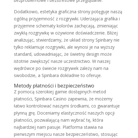
bezproblemowe i bezstresowe przeglądanie.
Dodatkowo, estetyka graficzna strony potęguje naszą
ogólną przyjemność z rozgrywki. Uderzająca grafika i
przyjemne schematy kolorów zachęcają, zmieniając
zwykłą rozgrywkę w ożywione doświadczenie. Bliżej
analizując, stwierdzamy, że układ strony Spinbary nie
tylko reklamuje rozgrywki, ale wynosi je na wyższy
standard, udowadniając, że świetny design może
istotnie zwiększyć nasze uczestnictwo. W naszej
wędrówce po świecie rozgrywek zależy nam na
swobodzie, a Spinbara dokładnie to oferuje.
Metody płatności i bezpieczeństwo
Z pomocą szerokiej gamie dostępnych metod
płatności, Spinbara Casino zapewnia, że możemy
łatwo kontrolować naszymi środkami, co gwarantuje
płynną grę. Doceniamy elastyczność naszych opcji
płatności, pozwalającą nam wybrać tę, która
najbardziej nam pasuje. Platforma stawia na
pierwszym miejscu nasze bezpieczeństwo, stosując