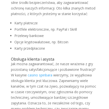
silne środki bezpieczeństwa, aby zagwarantować
ochronę naszych informacji. Oto kilka znanych metod
płatności, z których jesteśmy w stanie korzystać:
Karty płatnicze
Portfele elektroniczne, np. PayPal i Skrill
Przelewy bankowe
Opcje kryptowalutowe, np. Bitcoin
Karty przedpłacone
Obsługa klienta i asysta
Jak można zagwarantować, że nasze wrażenia z gry
pozostaną satysfakcjonujące i pozbawione frustracji?
W kasynie
casino spinbara
wierzymy, że wyjątkowa
obsługa klienta jest kluczowa. Zapewniamy wiele
kanałów, w tym czat na żywo, pozwalający na pomoc
w czasie rzeczywistym, oraz zgłoszenia do pomocy
technicznej, umożliwiające bardziej szczegółowe
zapytania. Oznacza to, że niezależnie od tego, czy
mamy problem techniczny, czy zwyczajnie mamy