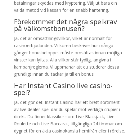
betalningar skyddas med kryptering. Välj ut bara din
valda metod vid kassan för en snabb hantering.
Förekommer det några spelkrav
på välkomstbonusen?
Ja, det är omsättningsvillkor, vilket är normalt för
casinoerbjudanden. Villkoren beskriver hur många
gånger bonusbeloppet måste omsättas innan möjliga
vinster kan lyftas. Alla villkor står tydligt angivna i
kampanjreglerna. Vi uppmanar att du studerar dessa
grundligt innan du tackar ja till en bonus.
Har Instant Casino live casino-
spel?
Ja, det gör det. Instant Casino har ett brett sortiment
av live dealer-spel där du spelar mot verkliga crupier i
direkt. Du finner klassiker som Live Blackjack, Live
Roulette och Live Baccarat, tillgängliga 24 timmar om
dygnet för en äkta casinokänsla hemifrån eller i rörelse.