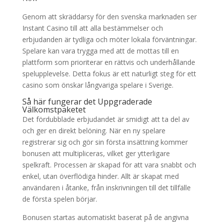
Genom att skräddarsy för den svenska marknaden ser
Instant Casino till att alla bestämmelser och
erbjudanden är tydliga och möter lokala förväntningar.
Spelare kan vara trygga med att de mottas till en
plattform som prioriterar en rättvis och underhållande
spelupplevelse. Detta fokus är ett naturligt steg för ett
casino som önskar långvariga spelare i Sverige.
Så här fungerar det Uppgraderade
Välkomstpaketet
Det fördubblade erbjudandet är smidigt att ta del av
och ger en direkt belöning. När en ny spelare
registrerar sig och gör sin första insättning kommer
bonusen att multipliceras, vilket ger ytterligare
spelkraft. Processen är skapad för att vara snabbt och
enkel, utan överflödiga hinder. Allt är skapat med
användaren i åtanke, från inskrivningen till det tillfälle
de första spelen börjar.
Bonusen startas automatiskt baserat på de angivna