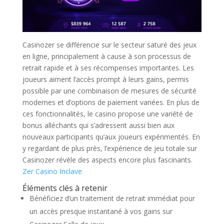
Casinozer se différencie sur le secteur saturé des jeux
en ligne, principalement à cause à son processus de
retrait rapide et à ses récompenses importantes. Les
joueurs aiment l’accès prompt à leurs gains, permis
possible par une combinaison de mesures de sécurité
modernes et d’options de paiement variées. En plus de
ces fonctionnalités, le casino propose une variété de
bonus alléchants qui s’adressent aussi bien aux
nouveaux participants qu’aux joueurs expérimentés. En
y regardant de plus près, l’expérience de jeu totale sur
Casinozer révèle des aspects encore plus fascinants.
Zer Casino Inclave
Éléments clés à retenir
Bénéficiez d’un traitement de retrait immédiat pour
un accès presque instantané à vos gains sur