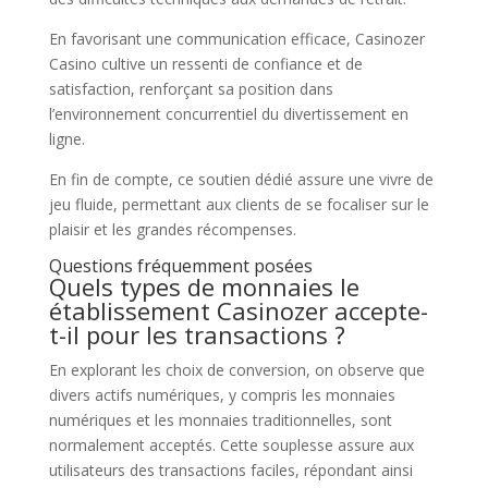
En favorisant une communication efficace, Casinozer
Casino cultive un ressenti de confiance et de
satisfaction, renforçant sa position dans
l’environnement concurrentiel du divertissement en
ligne.
En fin de compte, ce soutien dédié assure une vivre de
jeu fluide, permettant aux clients de se focaliser sur le
plaisir et les grandes récompenses.
Questions fréquemment posées
Quels types de monnaies le
établissement Casinozer accepte-
t-il pour les transactions ?
En explorant les choix de conversion, on observe que
divers actifs numériques, y compris les monnaies
numériques et les monnaies traditionnelles, sont
normalement acceptés. Cette souplesse assure aux
utilisateurs des transactions faciles, répondant ainsi