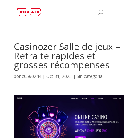
Casinozer Salle de jeux –
Retraite rapides et
grosses récompenses
por
c0560244
|
Oct 31, 2025
|
Sin categoría