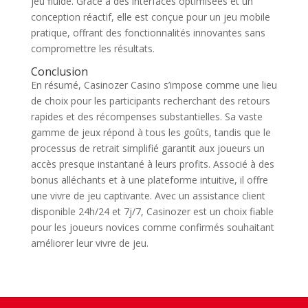
jeu fluide. Grâce à des interfaces optimisées et un
conception réactif, elle est conçue pour un jeu mobile
pratique, offrant des fonctionnalités innovantes sans
compromettre les résultats.
Conclusion
En résumé, Casinozer Casino s’impose comme une lieu
de choix pour les participants recherchant des retours
rapides et des récompenses substantielles. Sa vaste
gamme de jeux répond à tous les goûts, tandis que le
processus de retrait simplifié garantit aux joueurs un
accès presque instantané à leurs profits. Associé à des
bonus alléchants et à une plateforme intuitive, il offre
une vivre de jeu captivante. Avec un assistance client
disponible 24h/24 et 7j/7, Casinozer est un choix fiable
pour les joueurs novices comme confirmés souhaitant
améliorer leur vivre de jeu.