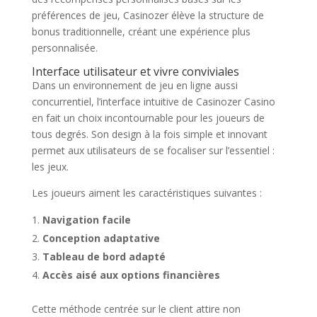
préférences de jeu, Casinozer élève la structure de
bonus traditionnelle, créant une expérience plus
personnalisée.
Interface utilisateur et vivre conviviales
Dans un environnement de jeu en ligne aussi
concurrentiel, l’interface intuitive de Casinozer Casino
en fait un choix incontournable pour les joueurs de
tous degrés. Son design à la fois simple et innovant
permet aux utilisateurs de se focaliser sur l’essentiel :
les jeux.
Les joueurs aiment les caractéristiques suivantes :
Navigation facile
Conception adaptative
Tableau de bord adapté
Accès aisé aux options financières
Cette méthode centrée sur le client attire non