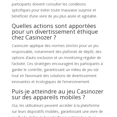
participants doivent consulter les conditions
spécifiques pour éviter toute mauvaise surprise et
bénéficier d’une vivre de jeu plus aisée et agréable.
Quelles actions sont apportées
pour un divertissement éthique
chez Casinozer ?
Casinozer applique des normes strictes pour un jeu
responsable, notamment des plafonds de dépôt, des
options d’auto-exclusion et un monitoring régulier de
l’activité. Ces stratégies encouragent les participants à
garder le contrôle, garantissant un milieu de jeu sûr
tout en favorisant des solutions de divertissement
innovantes et écologiques de l’environnement.
Puis-je atteindre au jeu Casinozer
sur des appareils mobiles ?
Oui, les utilisateurs peuvent accéder à la plateforme
sur leurs dispositifs mobiles, garantissant une vivre de