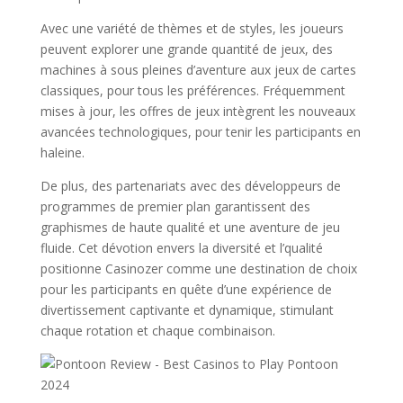
Avec une variété de thèmes et de styles, les joueurs
peuvent explorer une grande quantité de jeux, des
machines à sous pleines d’aventure aux jeux de cartes
classiques, pour tous les préférences. Fréquemment
mises à jour, les offres de jeux intègrent les nouveaux
avancées technologiques, pour tenir les participants en
haleine.
De plus, des partenariats avec des développeurs de
programmes de premier plan garantissent des
graphismes de haute qualité et une aventure de jeu
fluide. Cet dévotion envers la diversité et l’qualité
positionne Casinozer comme une destination de choix
pour les participants en quête d’une expérience de
divertissement captivante et dynamique, stimulant
chaque rotation et chaque combinaison.