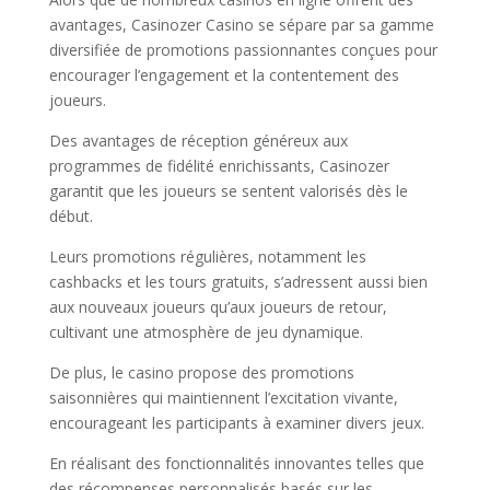
avantages, Casinozer Casino se sépare par sa gamme
diversifiée de promotions passionnantes conçues pour
encourager l’engagement et la contentement des
joueurs.
Des avantages de réception généreux aux
programmes de fidélité enrichissants, Casinozer
garantit que les joueurs se sentent valorisés dès le
début.
Leurs promotions régulières, notamment les
cashbacks et les tours gratuits, s’adressent aussi bien
aux nouveaux joueurs qu’aux joueurs de retour,
cultivant une atmosphère de jeu dynamique.
De plus, le casino propose des promotions
saisonnières qui maintiennent l’excitation vivante,
encourageant les participants à examiner divers jeux.
En réalisant des fonctionnalités innovantes telles que
des récompenses personnalisés basés sur les