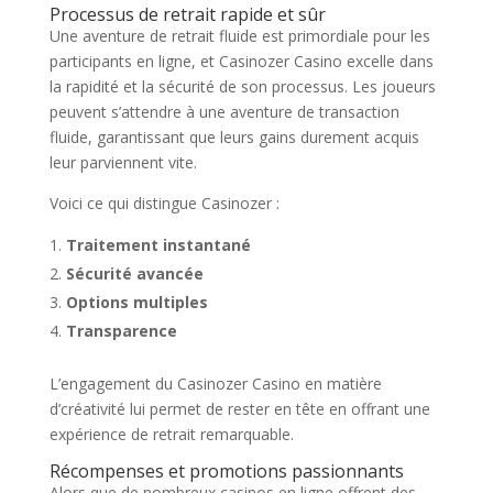
Processus de retrait rapide et sûr
Une aventure de retrait fluide est primordiale pour les
participants en ligne, et Casinozer Casino excelle dans
la rapidité et la sécurité de son processus. Les joueurs
peuvent s’attendre à une aventure de transaction
fluide, garantissant que leurs gains durement acquis
leur parviennent vite.
Voici ce qui distingue Casinozer :
Traitement instantané
Sécurité avancée
Options multiples
Transparence
L’engagement du Casinozer Casino en matière
d’créativité lui permet de rester en tête en offrant une
expérience de retrait remarquable.
Récompenses et promotions passionnants
Alors que de nombreux casinos en ligne offrent des