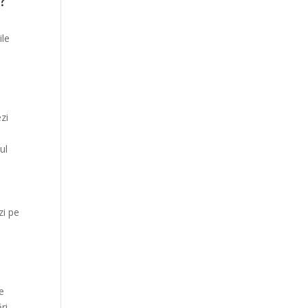
?
ile
ezi
ul
zi pe
ve
ri