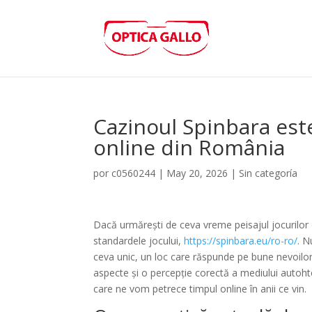
Cazinoul Spinbara este
online din România
por
c0560244
|
May 20, 2026
|
Sin categoría
Dacă urmărești de ceva vreme peisajul jocurilor 
standardele jocului,
https://spinbara.eu/ro-ro/
. N
ceva unic, un loc care răspunde pe bune nevoilor 
aspecte și o percepție corectă a mediului autoht
care ne vom petrece timpul online în anii ce vin.