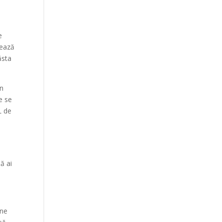
e
nează
ăsta
in
e se
L de
ă ai
ine