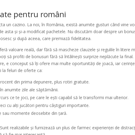
inate pentru români
cta un cazino. La noi, în România, există anumite gusturi când vine v
 de asta și și-a modificat pachetele. Nu discutăm doar despre un bonu
sosesc și după aceea, care premiază fidelitatea.
eră valoare reală, dar fără să mascheze clauzele și regulile în litere mi
 să profiti de bonusuri fără să întâlnești surprize neplăcute la final.
, e conceput să îți ofere mai multe oportunități de joacă, iar cerințe
i la feluri de oferte ca:
ocent din prima depunere, plus rotiri gratuite.
 în anumite zile ale săptămânii.
urs ce te joci, pe care le ești capabil să le transformi mai ulterior.
reci cu alți jucători pentru câștiguri importante.
ve sau momente deosebite din țară.
unt realizabile și furnizează un plus de farmec experienței de distracț
 să fie mai interesantă.