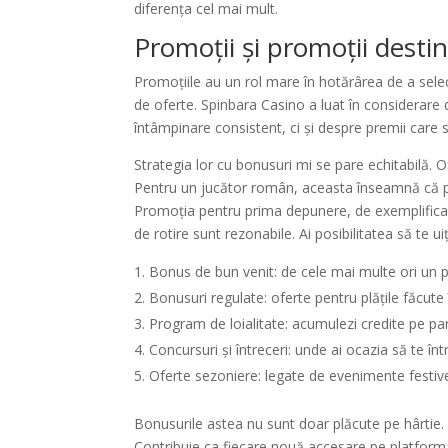
diferența cel mai mult.
Promoții și promoții dest
Promoțiile au un rol mare în hotărârea de a sele
de oferte. Spinbara Casino a luat în considerare
întâmpinare consistent, ci și despre premii care 
Strategia lor cu bonusuri mi se pare echitabilă. Of
Pentru un jucător român, aceasta înseamnă că poți
Promoția pentru prima depunere, de exemplificare
de rotire sunt rezonabile. Ai posibilitatea să te uiț
Bonus de bun venit: de cele mai multe ori un pr
Bonusuri regulate: oferte pentru plățile făcute
Program de loialitate: acumulezi credite pe parc
Concursuri și întreceri: unde ai ocazia să te înt
Oferte sezoniere: legate de evenimente festi
Bonusurile astea nu sunt doar plăcute pe hârtie. S
Contribuie ca fiecare nouă accesare pe platformă