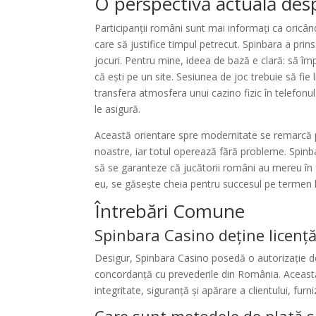
O perspectivă actuală desp
Participanții români sunt mai informați ca oricân
care să justifice timpul petrecut. Spinbara a prin
jocuri. Pentru mine, ideea de bază e clară: să împ
că ești pe un site. Sesiunea de joc trebuie să fie 
transfera atmosfera unui cazino fizic în telefonul 
le asigură.
Această orientare spre modernitate se remarcă pes
noastre, iar totul operează fără probleme. Spinb
să se garanteze că jucătorii români au mereu în f
eu, se găsește cheia pentru succesul pe termen 
Întrebări Comune
Spinbara Casino deține licenț
Desigur, Spinbara Casino posedă o autorizație d
concordanță cu prevederile din România. Aceast
integritate, siguranță și apărare a clientului, fur