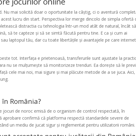
re jocurilor online
d. Nu mai solicită doar o oportunitate la câștig, ci o aventură complet
s acest lucru din start. Perspectiva lor merge dincolo de simpla ofertă 
letească distractia cu tehnologia într-un mod atât de natural, încât să 
lină, să te capteze și să se simtă făcută pentru tine. E ca și cum ai
sau laptopul tău, dar cu toate libertățile și avantajele pe care internetu
te tot. Interfața e prietenoasă, transferurile sunt ajustate la practic
ara nu se mulțumește să monitorizeze trenduri. Ea dorește să le previ
ață cele mai noi, mai sigure și mai plăcute metode de a se juca. Aici,
lung.
ă în România?
e jocuri de noroc emisă de o organism de control respectată, în
ă aprobare confirmă că platforma respectă standardele severe de
nizând un mediu de jucat sigur și reglementat pentru utilizatorii români.