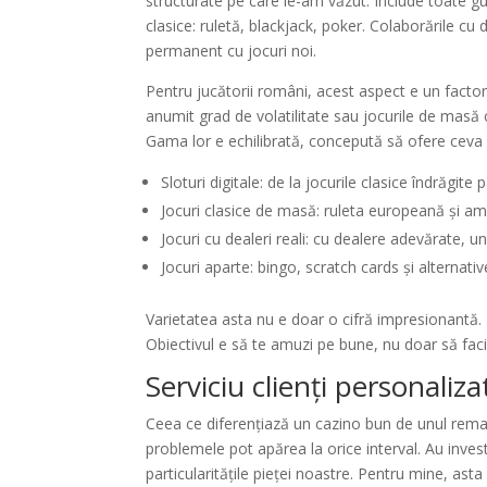
structurate pe care le-am văzut. Include toate gu
clasice: ruletă, blackjack, poker. Colaborările cu 
permanent cu jocuri noi.
Pentru jucătorii români, acest aspect e un factor
anumit grad de volatilitate sau jocurile de masă 
Gama lor e echilibrată, concepută să ofere ceva p
Sloturi digitale: de la jocurile clasice îndrăgit
Jocuri clasice de masă: ruleta europeană și amer
Jocuri cu dealeri reali: cu dealere adevărate, und
Jocuri aparte: bingo, scratch cards și alternati
Varietatea asta nu e doar o cifră impresionantă. F
Obiectivul e să te amuzi pe bune, nu doar să faci 
Serviciu clienți personaliza
Ceea ce diferențiază un cazino bun de unul remarca
problemele pot apărea la orice interval. Au inve
particularitățile pieței noastre. Pentru mine, ast