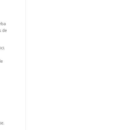
orba
s de
ci.
le
ie.