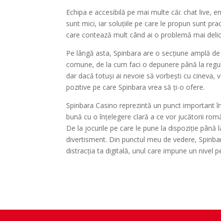
Echipa e accesibilă pe mai multe căi: chat live, em
sunt mici, iar soluțiile pe care le propun sunt pra
care contează mult când ai o problemă mai delic
Pe lângă asta, Spinbara are o secțiune amplă de În
comune, de la cum faci o depunere până la regulil
dar dacă totuși ai nevoie să vorbești cu cineva, ve
pozitive pe care Spinbara vrea să ți-o ofere.
Spinbara Casino reprezintă un punct important în 
bună cu o înțelegere clară a ce vor jucătorii rom
De la jocurile pe care le pune la dispoziție până l
divertisment. Din punctul meu de vedere, Spinba
distracția ta digitală, unul care impune un nivel 