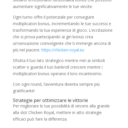
aumentare significativamente le tue vincite.
Ogni turno offre il potenziale per conseguire
moltiplicatori bonus, incrementando le tue successi e
trasformando la tua esperienza di gioco. L’eccitazione
che si prova partecipando ai giri bonus crea
un’sensazione coinvolgente che ti immerge ancora di
più nel piacere.
https://chicken-royal.eu
Sfrutta il tuo lato strategico mentre miri ai simboli
scatter e guarda il tuo bankroll crescere mentre i
moltiplicatori bonus operano il loro incantesimo.
Con ogni round, l’avventura diventa sempre più
gratificante!
Strategie per ottimizzare le vittorie
Per migliorare le tue possibilità di vincere alla grande
alla slot Chicken Royal, mettere in atto strategie
efficaci può fare la differenza.