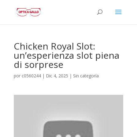
Chicken Royal Slot:
un’esperienza slot piena
di sorprese
por
c0560244
|
Dic 4, 2025
|
Sin categoría