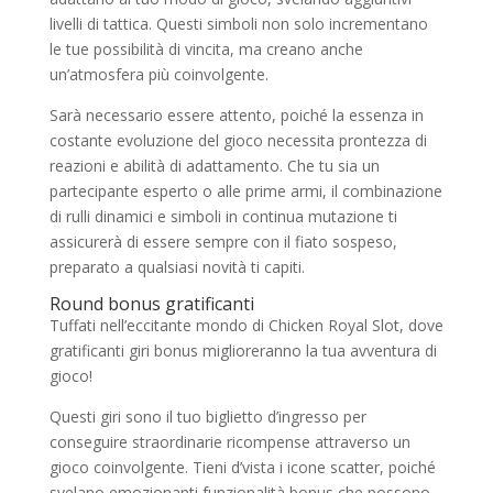
livelli di tattica. Questi simboli non solo incrementano
le tue possibilità di vincita, ma creano anche
un’atmosfera più coinvolgente.
Sarà necessario essere attento, poiché la essenza in
costante evoluzione del gioco necessita prontezza di
reazioni e abilità di adattamento. Che tu sia un
partecipante esperto o alle prime armi, il combinazione
di rulli dinamici e simboli in continua mutazione ti
assicurerà di essere sempre con il fiato sospeso,
preparato a qualsiasi novità ti capiti.
Round bonus gratificanti
Tuffati nell’eccitante mondo di Chicken Royal Slot, dove
gratificanti giri bonus miglioreranno la tua avventura di
gioco!
Questi giri sono il tuo biglietto d’ingresso per
conseguire straordinarie ricompense attraverso un
gioco coinvolgente. Tieni d’vista i icone scatter, poiché
svelano emozionanti funzionalità bonus che possono