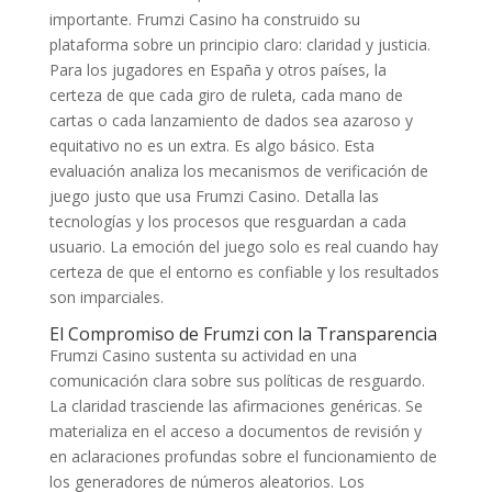
importante. Frumzi Casino ha construido su
plataforma sobre un principio claro: claridad y justicia.
Para los jugadores en España y otros países, la
certeza de que cada giro de ruleta, cada mano de
cartas o cada lanzamiento de dados sea azaroso y
equitativo no es un extra. Es algo básico. Esta
evaluación analiza los mecanismos de verificación de
juego justo que usa Frumzi Casino. Detalla las
tecnologías y los procesos que resguardan a cada
usuario. La emoción del juego solo es real cuando hay
certeza de que el entorno es confiable y los resultados
son imparciales.
El Compromiso de Frumzi con la Transparencia
Frumzi Casino sustenta su actividad en una
comunicación clara sobre sus políticas de resguardo.
La claridad trasciende las afirmaciones genéricas. Se
materializa en el acceso a documentos de revisión y
en aclaraciones profundas sobre el funcionamiento de
los generadores de números aleatorios. Los