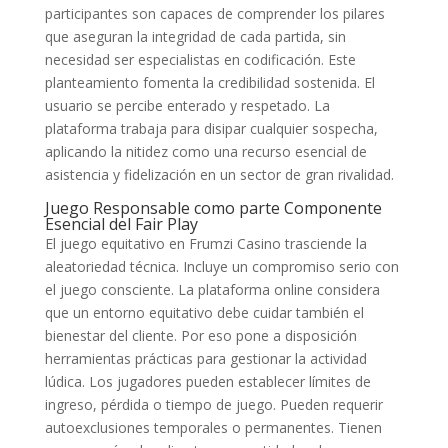
participantes son capaces de comprender los pilares
que aseguran la integridad de cada partida, sin
necesidad ser especialistas en codificación. Este
planteamiento fomenta la credibilidad sostenida. El
usuario se percibe enterado y respetado. La
plataforma trabaja para disipar cualquier sospecha,
aplicando la nitidez como una recurso esencial de
asistencia y fidelización en un sector de gran rivalidad.
Juego Responsable como parte Componente
Esencial del Fair Play
El juego equitativo en Frumzi Casino trasciende la
aleatoriedad técnica. Incluye un compromiso serio con
el juego consciente. La plataforma online considera
que un entorno equitativo debe cuidar también el
bienestar del cliente. Por eso pone a disposición
herramientas prácticas para gestionar la actividad
lúdica. Los jugadores pueden establecer límites de
ingreso, pérdida o tiempo de juego. Pueden requerir
autoexclusiones temporales o permanentes. Tienen