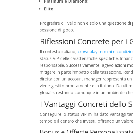
Platinum e Diamond:
Elite:
Progredire di livello non è solo una questione di
sessione di gioco.
Riflessioni Concrete per i 
Il contesto italiano,
crownplay termini e condizio
status VIP delle caratteristiche specifiche. Innanz
responsabile. Successivamente, agevolazioni m
mitigare in parte l’impatto della tassazione. Rend
diretta con un account manager rappresenta un 
viene gestito prontamente e in italiano. Da ultim
globale, restando comunque in un ambiente che ri
I Vantaggi Concreti dello 
Conseguire lo status VIP mi ha dato vantaggi tang
tempo e il denaro che investi, offrendo un valore
Bonus e Offerte Personalizzat