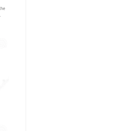
che
.