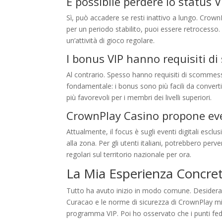
È possibile perdere lo status V
Sì, può accadere se resti inattivo a lungo. CrownP
per un periodo stabilito, puoi essere retrocesso. 
un’attività di gioco regolare.
I bonus VIP hanno requisiti di
Al contrario. Spesso hanno requisiti di scommes
fondamentale: i bonus sono più facili da convert
più favorevoli per i membri dei livelli superiori.
CrownPlay Casino propone eventi
Attualmente, il focus è sugli eventi digitali esclu
alla zona. Per gli utenti italiani, potrebbero perv
regolari sul territorio nazionale per ora.
La Mia Esperienza Concre
Tutto ha avuto inizio in modo comune. Desideravo
Curacao e le norme di sicurezza di CrownPlay mi 
programma VIP. Poi ho osservato che i punti fede