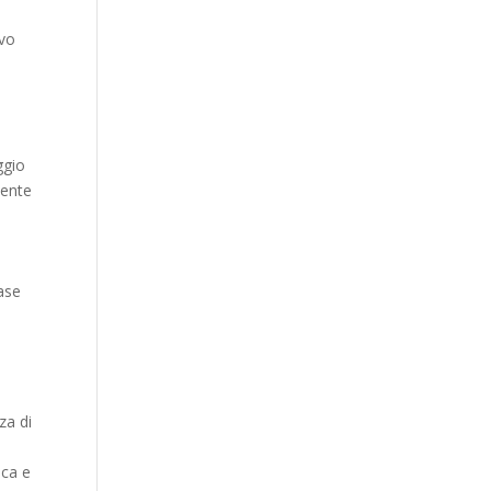
ivo
ggio
mente
base
za di
ica e