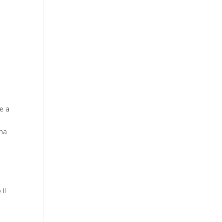
o
e a
ema
il