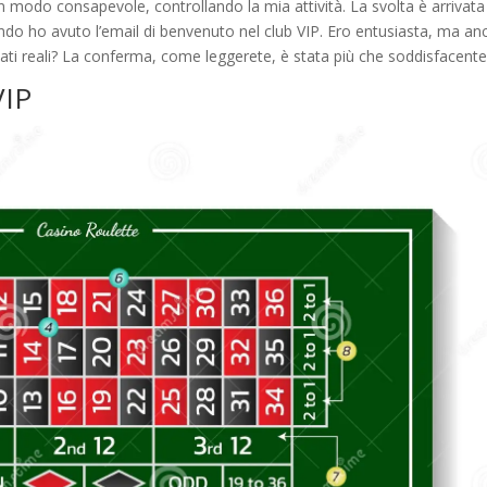
s in modo consapevole, controllando la mia attività. La svolta è arrivata
ndo ho avuto l’email di benvenuto nel club VIP. Ero entusiasta, ma an
lati reali? La conferma, come leggerete, è stata più che soddisfacente
VIP