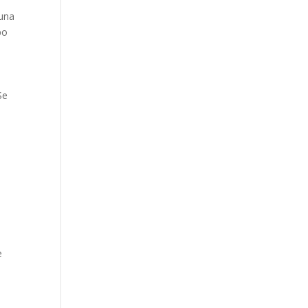
 una
po
Se
i
e
a