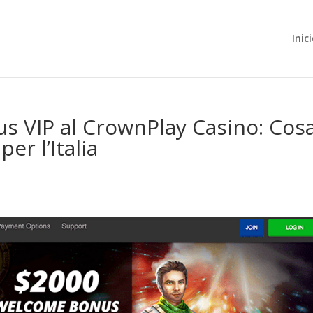
Inic
us VIP al CrownPlay Casino: Cos
r l’Italia