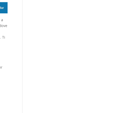
 a
 dove
. Ti
er