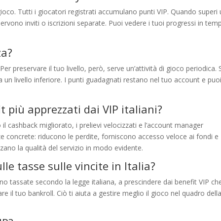
 gioco. Tutti i giocatori registrati accumulano punti VIP. Quando superi
ervono inviti o iscrizioni separate. Puoi vedere i tuoi progressi in tem
za?
r preservare il tuo livello, però, serve un’attività di gioco periodica. 
 a un livello inferiore. I punti guadagnati restano nel tuo account e puo
t più apprezzati dai VIP italiani?
il cashback migliorato, i prelievi velocizzati e l’account manager
 concrete: riducono le perdite, forniscono accesso veloce ai fondi e
zano la qualità del servizio in modo evidente.
le tasse sulle vincite in Italia?
sono tassate secondo la legge italiana, a prescindere dai benefit VIP ch
il tuo bankroll. Ciò ti aiuta a gestire meglio il gioco nel quadro dell