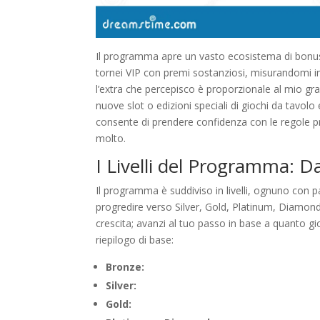
Il programma apre un vasto ecosistema di bonus e
tornei VIP con premi sostanziosi, misurandomi i
l’extra che percepisco è proporzionale al mio gra
nuove slot o edizioni speciali di giochi da tavol
consente di prendere confidenza con le regole pr
molto.
I Livelli del Programma: Da
Il programma è suddiviso in livelli, ognuno con par
progredire verso Silver, Gold, Platinum, Diamond e,
crescita; avanzi al tuo passo in base a quanto gi
riepilogo di base:
Bronze:
Silver:
Gold: