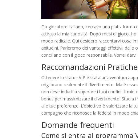
Da giocatore italiano, cercavo una piattaforma 
attirato la mia curiosità. Dopo mesi di gioco, ho
modo radicale. Qui desidero raccontarvi cosa im
abitudini. Parleremo dei vantaggi effettivi, dalle
conciliano con il gioco responsabile. Vorrei darvi
Raccomandazioni Pratiche 
Ottenere lo status VIP è stata un’avventura appa
migliorano realmente il divertimento. Ma è essen
non deve indurti a superare i tuoi confini. Il mio
bonus per massimizzare il divertimento. Studia i 
alle tue preferenze. L’obiettivo è valorizzare l
compagno che riconosce la fedeltà in modo chia
Domande frequenti
Come si entra al programma V