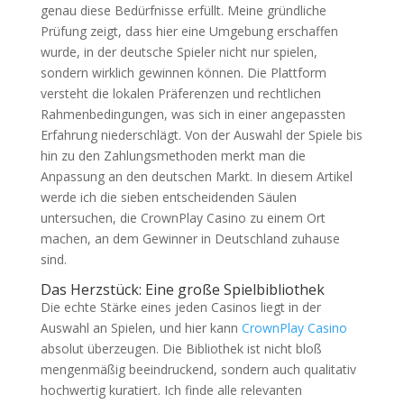
genau diese Bedürfnisse erfüllt. Meine gründliche
Prüfung zeigt, dass hier eine Umgebung erschaffen
wurde, in der deutsche Spieler nicht nur spielen,
sondern wirklich gewinnen können. Die Plattform
versteht die lokalen Präferenzen und rechtlichen
Rahmenbedingungen, was sich in einer angepassten
Erfahrung niederschlägt. Von der Auswahl der Spiele bis
hin zu den Zahlungsmethoden merkt man die
Anpassung an den deutschen Markt. In diesem Artikel
werde ich die sieben entscheidenden Säulen
untersuchen, die CrownPlay Casino zu einem Ort
machen, an dem Gewinner in Deutschland zuhause
sind.
Das Herzstück: Eine große Spielbibliothek
Die echte Stärke eines jeden Casinos liegt in der
Auswahl an Spielen, und hier kann
CrownPlay Casino
absolut überzeugen. Die Bibliothek ist nicht bloß
mengenmäßig beeindruckend, sondern auch qualitativ
hochwertig kuratiert. Ich finde alle relevanten