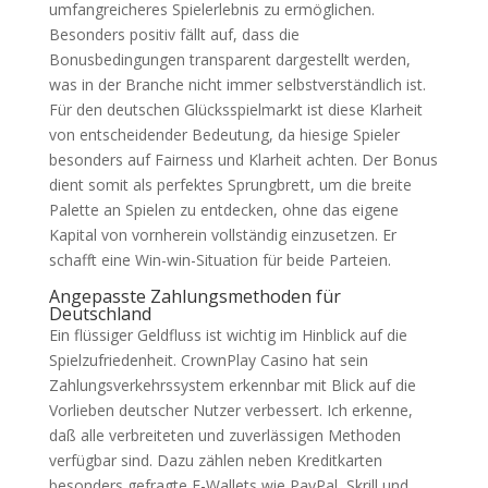
umfangreicheres Spielerlebnis zu ermöglichen.
Besonders positiv fällt auf, dass die
Bonusbedingungen transparent dargestellt werden,
was in der Branche nicht immer selbstverständlich ist.
Für den deutschen Glücksspielmarkt ist diese Klarheit
von entscheidender Bedeutung, da hiesige Spieler
besonders auf Fairness und Klarheit achten. Der Bonus
dient somit als perfektes Sprungbrett, um die breite
Palette an Spielen zu entdecken, ohne das eigene
Kapital von vornherein vollständig einzusetzen. Er
schafft eine Win-win-Situation für beide Parteien.
Angepasste Zahlungsmethoden für
Deutschland
Ein flüssiger Geldfluss ist wichtig im Hinblick auf die
Spielzufriedenheit. CrownPlay Casino hat sein
Zahlungsverkehrssystem erkennbar mit Blick auf die
Vorlieben deutscher Nutzer verbessert. Ich erkenne,
daß alle verbreiteten und zuverlässigen Methoden
verfügbar sind. Dazu zählen neben Kreditkarten
besonders gefragte E-Wallets wie PayPal, Skrill und