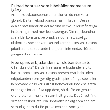
Reload bonusar som bibehåller momentum
igång
När introduktionsbonusen är slut vill du inte vara
glömd. Då tar reload bonusarna in i bilden. Dessa
dealar motsvarar en del av dina vecko- eller månatliga
insättningar med mer bonuspengar. Din regelbundna
spela blir konstant belönad, så du får ett stadigt
tillskott av spelpengar. Det indikerar att Instant Casino
prioriterar ditt spelande i längden, inte endast första
gången du anländer.
Free spins erbjudanden för slotsentusiaster
Gillar du slots? Då blir free spins-erbjudandena ditt
bästa kompis. Instant Casino presenterar hela tiden
erbjudanden som ger dig gratis spins på nya spel eller
beprövade klassiker. Oftast behöver du inte ens sätta
in pengar för att låsa upp dem, så du får en genuin
chans att kamma hem stort helt gratis. Det är ett fint
sätt för casinot att visa uppskattning dig som spelare,
samtidigt som du får prova nya spel som gör