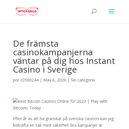
De främsta
casinokampanjerna
väntar på dig hos Instant
Casino i Sverige
por
c0560244
|
May 6, 2026
|
Sin categoría
Efter år av att ha granskat på svenska casinon kan jag
bekräfta en sak med säkerhet: bra kampanjer är