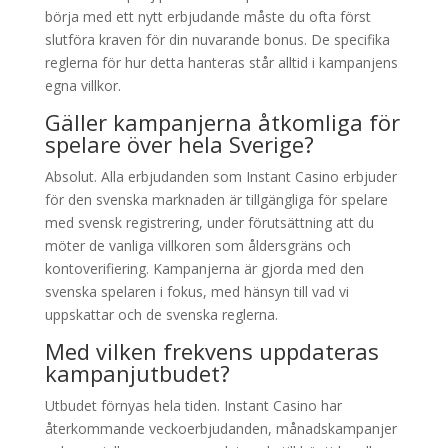
börja med ett nytt erbjudande måste du ofta först
slutföra kraven för din nuvarande bonus. De specifika
reglerna för hur detta hanteras står alltid i kampanjens
egna villkor.
Gäller kampanjerna åtkomliga för
spelare över hela Sverige?
Absolut. Alla erbjudanden som Instant Casino erbjuder
för den svenska marknaden är tillgängliga för spelare
med svensk registrering, under förutsättning att du
möter de vanliga villkoren som åldersgräns och
kontoverifiering. Kampanjerna är gjorda med den
svenska spelaren i fokus, med hänsyn till vad vi
uppskattar och de svenska reglerna.
Med vilken frekvens uppdateras
kampanjutbudet?
Utbudet förnyas hela tiden. Instant Casino har
återkommande veckoerbjudanden, månadskampanjer