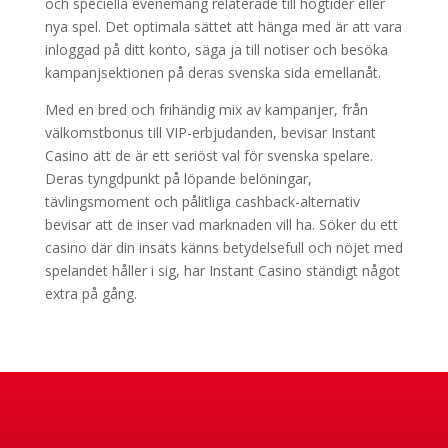
och speciella evenemang relaterade till högtider eller
nya spel. Det optimala sättet att hänga med är att vara
inloggad på ditt konto, säga ja till notiser och besöka
kampanjsektionen på deras svenska sida emellanåt.
Med en bred och frihändig mix av kampanjer, från
välkomstbonus till VIP-erbjudanden, bevisar Instant
Casino att de är ett seriöst val för svenska spelare.
Deras tyngdpunkt på löpande belöningar,
tävlingsmoment och pålitliga cashback-alternativ
bevisar att de inser vad marknaden vill ha. Söker du ett
casino där din insats känns betydelsefull och nöjet med
spelandet håller i sig, har Instant Casino ständigt något
extra på gång.