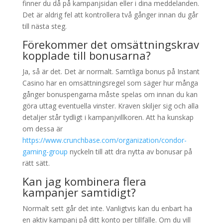
finner du då på kampanjsidan eller i dina meddelanden.
Det är aldrig fel att kontrollera två gånger innan du går
till nästa steg.
Förekommer det omsättningskrav
kopplade till bonusarna?
Ja, så är det. Det är normalt. Samtliga bonus på Instant
Casino har en omsättningsregel som säger hur många
gånger bonuspengarna måste spelas om innan du kan
göra uttag eventuella vinster. Kraven skiljer sig och alla
detaljer står tydligt i kampanjvillkoren. Att ha kunskap
om dessa är
https://www.crunchbase.com/organization/condor-
gaming-group
nyckeln till att dra nytta av bonusar på
rätt sätt.
Kan jag kombinera flera
kampanjer samtidigt?
Normalt sett går det inte. Vanligtvis kan du enbart ha
en aktiv kampanj på ditt konto per tillfälle. Om du vill