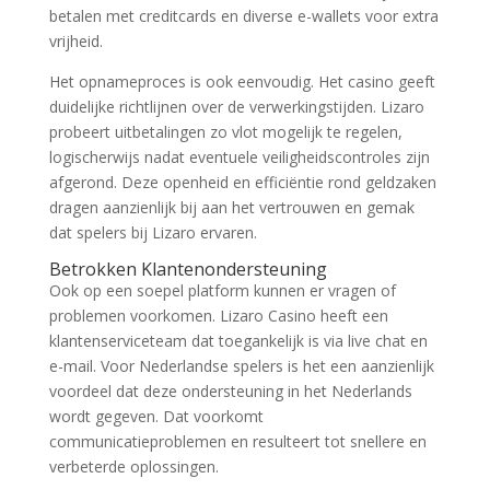
betalen met creditcards en diverse e-wallets voor extra
vrijheid.
Het opnameproces is ook eenvoudig. Het casino geeft
duidelijke richtlijnen over de verwerkingstijden. Lizaro
probeert uitbetalingen zo vlot mogelijk te regelen,
logischerwijs nadat eventuele veiligheidscontroles zijn
afgerond. Deze openheid en efficiëntie rond geldzaken
dragen aanzienlijk bij aan het vertrouwen en gemak
dat spelers bij Lizaro ervaren.
Betrokken Klantenondersteuning
Ook op een soepel platform kunnen er vragen of
problemen voorkomen. Lizaro Casino heeft een
klantenserviceteam dat toegankelijk is via live chat en
e-mail. Voor Nederlandse spelers is het een aanzienlijk
voordeel dat deze ondersteuning in het Nederlands
wordt gegeven. Dat voorkomt
communicatieproblemen en resulteert tot snellere en
verbeterde oplossingen.