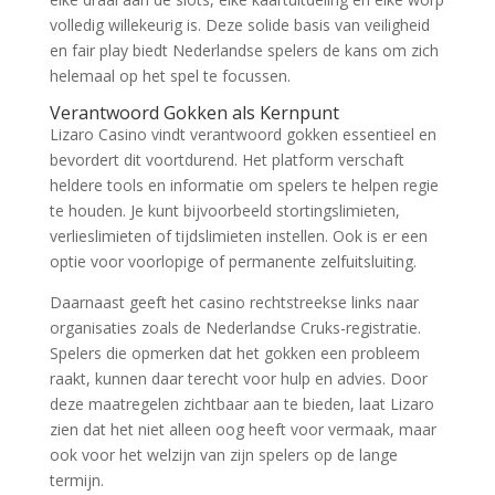
volledig willekeurig is. Deze solide basis van veiligheid
en fair play biedt Nederlandse spelers de kans om zich
helemaal op het spel te focussen.
Verantwoord Gokken als Kernpunt
Lizaro Casino vindt verantwoord gokken essentieel en
bevordert dit voortdurend. Het platform verschaft
heldere tools en informatie om spelers te helpen regie
te houden. Je kunt bijvoorbeeld stortingslimieten,
verlieslimieten of tijdslimieten instellen. Ook is er een
optie voor voorlopige of permanente zelfuitsluiting.
Daarnaast geeft het casino rechtstreekse links naar
organisaties zoals de Nederlandse Cruks-registratie.
Spelers die opmerken dat het gokken een probleem
raakt, kunnen daar terecht voor hulp en advies. Door
deze maatregelen zichtbaar aan te bieden, laat Lizaro
zien dat het niet alleen oog heeft voor vermaak, maar
ook voor het welzijn van zijn spelers op de lange
termijn.