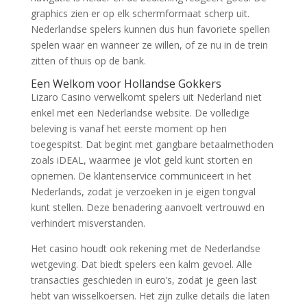
graphics zien er op elk schermformaat scherp uit.
Nederlandse spelers kunnen dus hun favoriete spellen
spelen waar en wanneer ze willen, of ze nu in de trein
zitten of thuis op de bank.
Een Welkom voor Hollandse Gokkers
Lizaro Casino verwelkomt spelers uit Nederland niet
enkel met een Nederlandse website. De volledige
beleving is vanaf het eerste moment op hen
toegespitst. Dat begint met gangbare betaalmethoden
zoals iDEAL, waarmee je vlot geld kunt storten en
opnemen. De klantenservice communiceert in het
Nederlands, zodat je verzoeken in je eigen tongval
kunt stellen. Deze benadering aanvoelt vertrouwd en
verhindert misverstanden.
Het casino houdt ook rekening met de Nederlandse
wetgeving. Dat biedt spelers een kalm gevoel. Alle
transacties geschieden in euro’s, zodat je geen last
hebt van wisselkoersen. Het zijn zulke details die laten