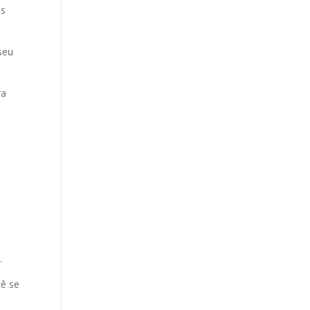
es
seu
ra
.
cê se