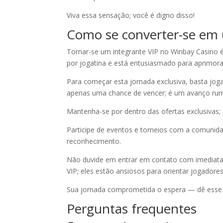
Viva essa sensação; você é digno disso!
Como se converter-se em 
Tornar-se um integrante VIP no Winbay Casino é
por jogatina e está entusiasmado para aprimorar
Para começar esta jornada exclusiva, basta jog
apenas uma chance de vencer; é um avanço rum
Mantenha-se por dentro das ofertas exclusivas; 
Participe de eventos e torneios com a comunida
reconhecimento.
Não duvide em entrar em contato com imediatam
VIP; eles estão ansiosos para orientar jogador
Sua jornada comprometida o espera — dê esse 
Perguntas frequentes