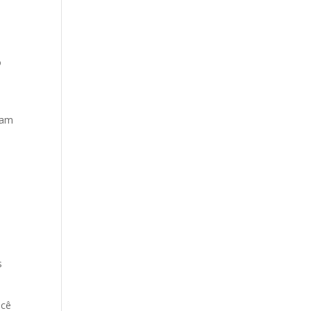
o
ham
s
ocê