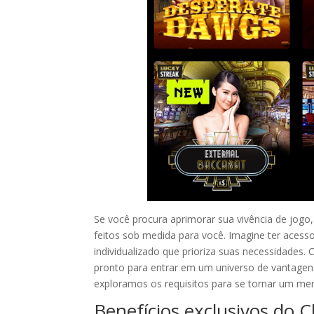
Se você procura aprimorar sua vivência de jogo
feitos sob medida para você. Imagine ter acesso
individualizado que prioriza suas necessidades. 
pronto para entrar em um universo de vantagen
exploramos os requisitos para se tornar um m
Benefícios exclusivos do C