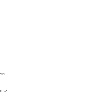
cos,
uanto