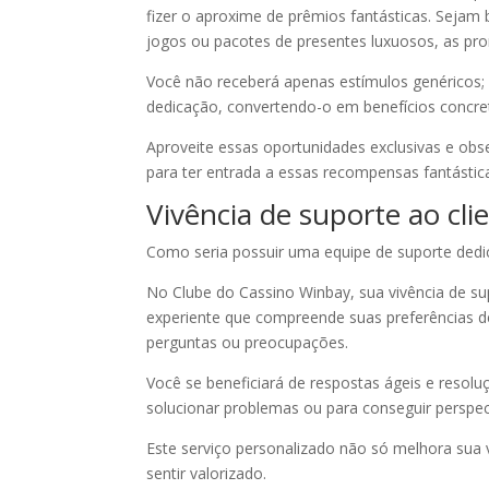
fizer o aproxime de prêmios fantásticas. Sejam 
jogos ou pacotes de presentes luxuosos, as pr
Você não receberá apenas estímulos genéricos; 
dedicação, convertendo-o em benefícios concre
Aproveite essas oportunidades exclusivas e ob
para ter entrada a essas recompensas fantástic
Vivência de suporte ao cl
Como seria possuir uma equipe de suporte dedi
No Clube do Cassino Winbay, sua vivência de su
experiente que compreende suas preferências de
perguntas ou preocupações.
Você se beneficiará de respostas ágeis e resol
solucionar problemas ou para conseguir perspe
Este serviço personalizado não só melhora sua
sentir valorizado.