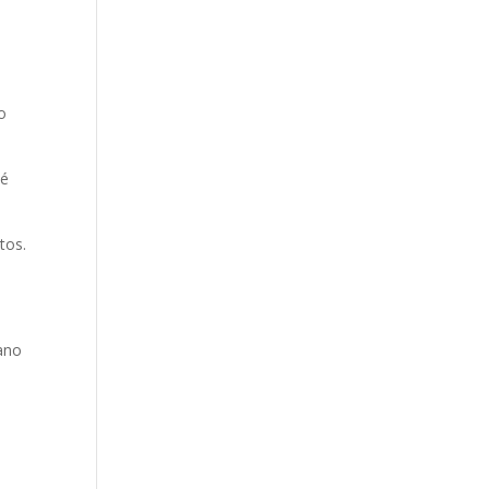
o
 é
tos.
ano