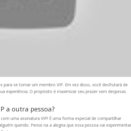
os para se tornar um membro VIP. Em vez disso, você desfrutará de
ua experiência. O propósito é maximizar seu prazer sem despesas
IP a outra pessoa?
 com uma assinatura VIP! É uma forma especial de compartilhar
m alguém querido. Pense na a alegria que essa pessoa vai experiment