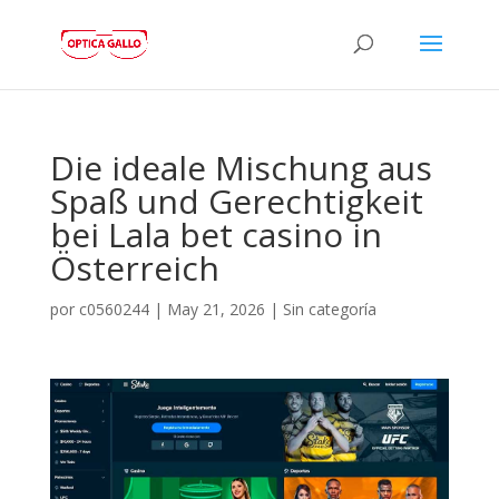
Die ideale Mischung aus
Spaß und Gerechtigkeit
bei Lala bet casino in
Österreich
por
c0560244
|
May 21, 2026
|
Sin categoría