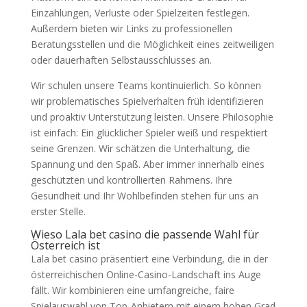
Einzahlungen, Verluste oder Spielzeiten festlegen.
Außerdem bieten wir Links zu professionellen
Beratungsstellen und die Möglichkeit eines zeitweiligen
oder dauerhaften Selbstausschlusses an.
Wir schulen unsere Teams kontinuierlich. So können
wir problematisches Spielverhalten früh identifizieren
und proaktiv Unterstützung leisten. Unsere Philosophie
ist einfach: Ein glücklicher Spieler weiß und respektiert
seine Grenzen. Wir schätzen die Unterhaltung, die
Spannung und den Spaß. Aber immer innerhalb eines
geschützten und kontrollierten Rahmens. Ihre
Gesundheit und Ihr Wohlbefinden stehen für uns an
erster Stelle.
Wieso Lala bet casino die passende Wahl für
Österreich ist
Lala bet casino präsentiert eine Verbindung, die in der
österreichischen Online-Casino-Landschaft ins Auge
fällt. Wir kombinieren eine umfangreiche, faire
Spielauswahl von Top-Anbietern mit einem hohen Grad