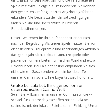
die Chance, unsere Plattform und die verschiedenen
Spiele mit extra Spielgeld auszuprobieren. Sie können
den gesamten Umfang unseres Angebots gefahrlos
erkunden. Alle Details zu den Umsatzbedingungen
finden Sie klar und übersichtlich in unseren
Bonusbestimmungen.
Unser Bestreben für Ihre Zufriedenheit endet nicht
nach der Begrüßung. Als treuer Spieler nutzen Sie von
einer flexiblen Treueprämie und regelmäßigen Aktionen
das ganze Jahr über. Reload-Boni, Freispiele oder
packende Turniere bieten für frischen Wind und extra
Belohnungen. Bei Lala bet casino empfinden Sie sich
nicht wie ein Gast, sondern wie ein beliebter Teil
unserer Gemeinschaft. Ihre Loyalität wird honoriert.
Grüße bei Lala bet: Ihr eigenes Tor zur
österreichischen Casino-Welt
Seien Sie willkommen in unserer Community, die wir
speziell für Österreich geschaffen haben. Lala bet
casino ist mit der lokalen Spielkultur im Einklang. Unser