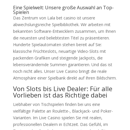
Eine Spielwelt: Unsere große Auswahl an Top-
Spielen
Das Zentrum von Lala bet casino ist unsere
abwechslungsreiche Spielbibliothek. Wir arbeiten mit
bekannten Software-Entwicklern zusammen, um Ihnen
die neuesten und beliebtesten Titel zu präsentieren.
Hunderte Spielautomaten stehen bereit auf Sie:
klassische Früchteslots, neuartige Video-Slots mit
packenden Grafiken und steigende Jackpots, die
lebensverändernde Summen garantieren. Und das ist
noch nicht alles. Unser Live Casino bringt die reale
Atmosphäre einer Spielbank direkt auf Ihren Bildschirm.
Von Slots bis Live Dealer: Für alle
Vorlieben ist das Richtige dabei
Liebhaber von Tischspielen finden bei uns eine
vielfältige Palette an Roulette-, Blackjack- und Poker-
Varianten. Im Live Casino spielen Sie mit realen,
professionellen Dealern in Echtzeit. Das Gefühl, im