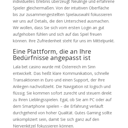
individuelles Erlebnis überzeugt Neulinge und erfahrene
Spieler gleichermaßen. Von der intuitiven Oberfläche
bis zur zusammengestellten Spielauswahl fokussieren
wir uns auf Details, die den Unterschied ausmachen.
Wir wollen, dass Sie sich vom ersten Login an gut
aufgehoben fühlen und sich auf das Spiel freuen
können. Ihre Zufriedenheit steht für uns im Mittelpunkt.
Eine Plattform, die an Ihre
Bedürfnisse angepasst ist
Lala bet casino wurde mit Österreich im Sinn
entwickelt. Das heißt klare Kommunikation, schnelle
Transaktionen in Euro und einen Support, der Ihre
Anliegen nachvollzieht. Die Navigation ist logisch und
flüssig. Sie kommen sofort zurecht und steuern direkt
zu Ihren Lieblingsspielen. Egal, ob Sie am PC oder auf
dem Smartphone spielen – die Erfahrung verläuft
durchgehend von hoher Qualität. Gutes Gaming sollte
unkompliziert sein, damit Sie sich ganz auf den
Nervenkitzel fokussieren können.