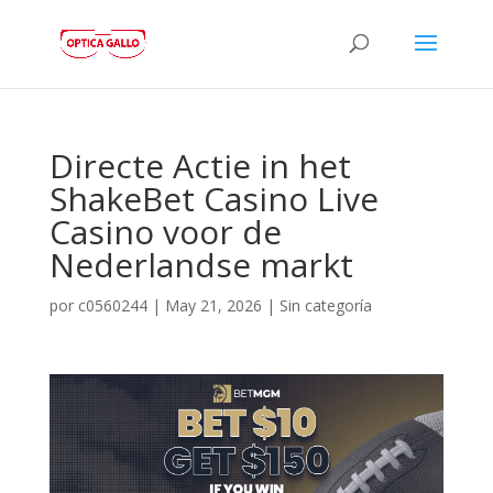
Directe Actie in het
ShakeBet Casino Live
Casino voor de
Nederlandse markt
por
c0560244
|
May 21, 2026
|
Sin categoría