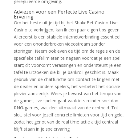
gereguleerde omgeving.
Adviezen voor een Perfecte Live Casino
Ervering
Om het beste uit je tijd bij het ShakeBet Casino Live
Casino te verkrijgen, kan ik een paar eigen tips geven.
Allereerst is een stabiele internetverbinding essentieel
voor een ononderbroken videostream zonder
storingen. Neem ook even de tijd om de regels en de
specifieke tafellimieten te nagaan voordat je een spel
start; dit voorkomt verassingen en ondersteunt je een
tafel te uitzoeken die bij je bankroll geschikt is. Maak
gebruik van de chatfunctie om contact te krijgen met
de dealer en andere spelers, het verbetert het sociale
plezier aanzienlijk. Wees je bewust van het tempo van
de games; live spelen gaat vaak iets minder snel dan
RNG-games, wat deel uitmaakt van de echtheid. Tot
slot, stel voor jezelf concrete limieten voor tijd en geld,
zodat het genot van de real time actie altijd centraal
blijft staan in je spelervaring.