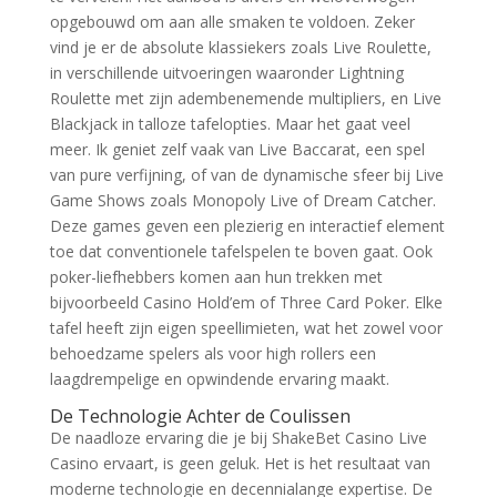
opgebouwd om aan alle smaken te voldoen. Zeker
vind je er de absolute klassiekers zoals Live Roulette,
in verschillende uitvoeringen waaronder Lightning
Roulette met zijn adembenemende multipliers, en Live
Blackjack in talloze tafelopties. Maar het gaat veel
meer. Ik geniet zelf vaak van Live Baccarat, een spel
van pure verfijning, of van de dynamische sfeer bij Live
Game Shows zoals Monopoly Live of Dream Catcher.
Deze games geven een plezierig en interactief element
toe dat conventionele tafelspelen te boven gaat. Ook
poker-liefhebbers komen aan hun trekken met
bijvoorbeeld Casino Hold’em of Three Card Poker. Elke
tafel heeft zijn eigen speellimieten, wat het zowel voor
behoedzame spelers als voor high rollers een
laagdrempelige en opwindende ervaring maakt.
De Technologie Achter de Coulissen
De naadloze ervaring die je bij ShakeBet Casino Live
Casino ervaart, is geen geluk. Het is het resultaat van
moderne technologie en decennialange expertise. De