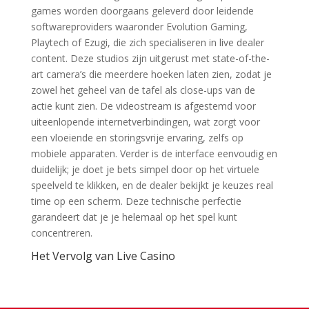
games worden doorgaans geleverd door leidende
softwareproviders waaronder Evolution Gaming,
Playtech of Ezugi, die zich specialiseren in live dealer
content. Deze studios zijn uitgerust met state-of-the-
art camera’s die meerdere hoeken laten zien, zodat je
zowel het geheel van de tafel als close-ups van de
actie kunt zien. De videostream is afgestemd voor
uiteenlopende internetverbindingen, wat zorgt voor
een vloeiende en storingsvrije ervaring, zelfs op
mobiele apparaten. Verder is de interface eenvoudig en
duidelijk; je doet je bets simpel door op het virtuele
speelveld te klikken, en de dealer bekijkt je keuzes real
time op een scherm. Deze technische perfectie
garandeert dat je je helemaal op het spel kunt
concentreren.
Het Vervolg van Live Casino