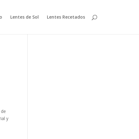
io
Lentes de Sol
Lentes Recetados
 de
ial y