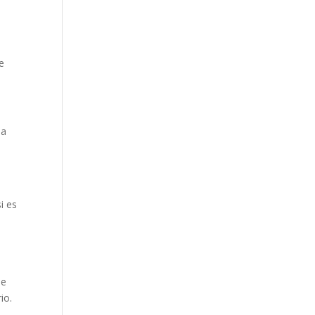
e
la
i es
se
io.