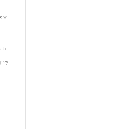
ne w
lach
 przy
u