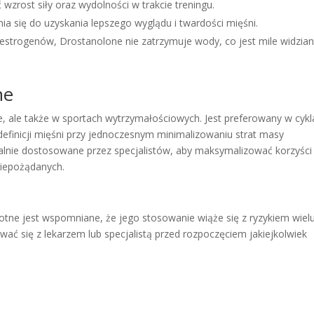
wzrost siły oraz wydolności w trakcie treningu.
ia się do uzyskania lepszego wyglądu i twardości mięśni.
o estrogenów, Drostanolone nie zatrzymuje wody, co jest mile widzia
ne
ce, ale także w sportach wytrzymałościowych. Jest preferowany w cyk
definicji mięśni przy jednoczesnym minimalizowaniu strat masy
lnie dostosowane przez specjalistów, aby maksymalizować korzyści
niepożądanych.
totne jest wspomniane, że jego stosowanie wiąże się z ryzykiem wiel
ać się z lekarzem lub specjalistą przed rozpoczęciem jakiejkolwiek