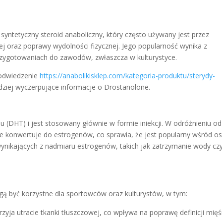
syntetyczny steroid anaboliczny, który często używany jest przez
 oraz poprawy wydolności fizycznej. Jego popularność wynika z
rzygotowaniach do zawodów, zwłaszcza w kulturystyce.
 odwiedzenie
https://anabolikisklep.com/kategoria-produktu/sterydy-
dziej wyczerpujące informacje o Drostanolone.
 (DHT) i jest stosowany głównie w formie iniekcji. W odróżnieniu od
ie konwertuje do estrogenów, co sprawia, że jest popularny wśród o
wynikających z nadmiaru estrogenów, takich jak zatrzymanie wody cz
gą być korzystne dla sportowców oraz kulturystów, w tym:
zyja utracie tkanki tłuszczowej, co wpływa na poprawę definicji mięś