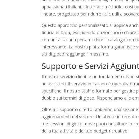
appassionati italiani. L’interfaccia è facile, così 
lineare, progettato per ridurre i clic utili a scov
Questo approccio personalizzato si applica anch
fiducia in Italia, escludendo opzioni poco chiare
comunità italiana per arricchire il catalogo con 
interessante. La nostra piattaforma garantisce sta
siti di gioco raggiunge il massimo.
Supporto e Servizi Aggiunt
Il nostro servizio clienti è un fondamento. Non
ad assisterti. Il servizio in italiano è operativo tr
specifiche. Il nostro staff è formato per gestire pr
dubbio sui termini di gioco. Rispondiamo alle ema
Oltre a il supporto diretto, abbiamo una sezione 
aggiornamenti del settore. Un utente informato è
tue sessioni di gioco, dove puoi consultare lo cr
della tua attività e del tuo budget ricreativo.