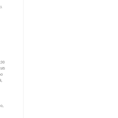
i.
a
x30
siti
mo
i,
no,