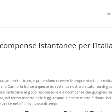
Inic
compense Istantanee per l’Itali
 in un ambiente sicuro, e pretendono ricevere le proprie vincite accredit
iano Casino fa fronte a queste richieste. La nostra piattaforma di gio
esse particolare al gioco responsabile e a ricompense che giungono su
, nel fermo rispetto delle leggi italiane. Il nostro motto è chiaro: hai
e vincite nel più breve lasso di tempo.