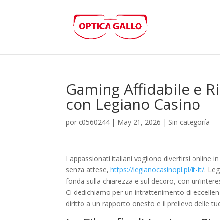
Gaming Affidabile e Ri
con Legiano Casino
por
c0560244
|
May 21, 2026
|
Sin categoría
I appassionati italiani vogliono divertirsi online
senza attese,
https://legianocasinopl.pl/it-it/
. Leg
fonda sulla chiarezza e sul decoro, con un’inter
Ci dedichiamo per un intrattenimento di eccellenza
diritto a un rapporto onesto e il prelievo delle tu