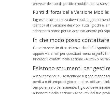
browser del tuo dispositivo mobile, con la stessa
Punti di forza della Versione Mobile:
Ingresso rapido senza download, aggiornamenti a
identica alla versione desktop. Tutti i giochi e le
schermata home per un accesso ancora più rapi
In che modo posso contattare l
Il nostro servizio di assistenza clienti è disponib
oppure via email per questioni meno urgenti. Il
Rintracci i contatti nella sezione «Aiuto» o nell’a
Esistono strumenti per gestir
Assolutamente sì, sosteniamo il gioco responsab
perdita o di tempo di gioco. Inoltre, offriamo lin
temporanea o permanente. Il gioco deve rimanere
autonomia dalla sezione «Account» del tuo profi