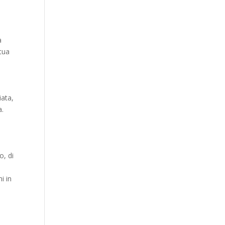
a
 tua
iata,
a.
o, di
i in