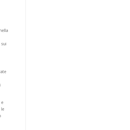
nella
 sui
rate
i
 e
 le
o