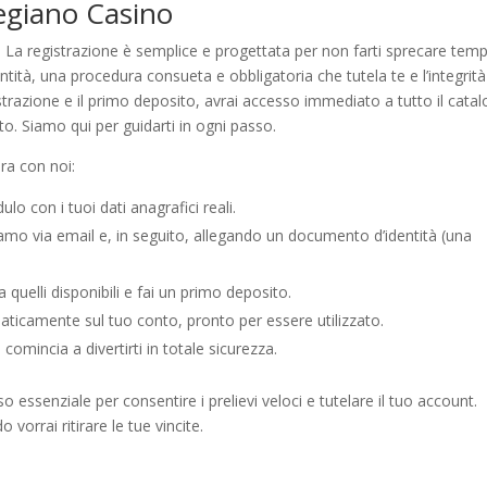
Legiano Casino
o. La registrazione è semplice e progettata per non farti sprecare tem
dentità, una procedura consueta e obbligatoria che tutela te e l’integrità
trazione e il primo deposito, avrai accesso immediato a tutto il cata
to. Siamo qui per guidarti in ogni passo.
ura con noi:
ulo con i tuoi dati anagrafici reali.
viamo via email e, in seguito, allegando un documento d’identità (una
 quelli disponibili e fai un primo deposito.
aticamente sul tuo conto, pronto per essere utilizzato.
comincia a divertirti in totale sicurezza.
so essenziale per consentire i prelievi veloci e tutelare il tuo account.
orrai ritirare le tue vincite.