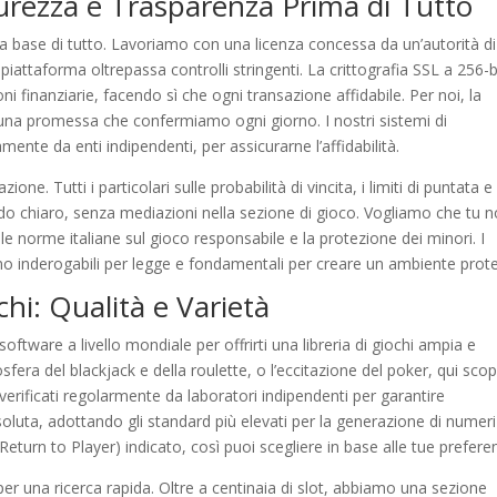
icurezza e Trasparenza Prima di Tutto
è la base di tutto. Lavoriamo con una licenza concessa da un’autorità di
attaforma oltrepassa controlli stringenti. La crittografia SSL a 256-b
ni finanziarie, facendo sì che ogni transazione affidabile. Per noi, la
 una promessa che confermiamo ogni giorno. I nostri sistemi di
nte da enti indipendenti, per assicurarne l’affidabilità.
. Tutti i particolari sulle probabilità di vincita, i limiti di puntata e 
do chiaro, senza mediazioni nella sezione di gioco. Vogliamo che tu 
e norme italiane sul gioco responsabile e la protezione dei minori. I
à sono inderogabili per legge e fondamentali per creare un ambiente prote
hi: Qualità e Varietà
oftware a livello mondiale per offrirti una libreria di giochi ampia e
osfera del blackjack e della roulette, o l’eccitazione del poker, qui scop
 verificati regolarmente da laboratori indipendenti per garantire
assoluta, adottando gli standard più elevati per la generazione di numeri
Return to Player) indicato, così puoi scegliere in base alle tue prefere
 per una ricerca rapida. Oltre a centinaia di slot, abbiamo una sezione