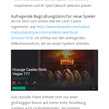
maximieren und ihr Spiel taktisch wirksam planen.
Aufregende Begrüßungsboni für neue Spieler
Als ich mich zum ersten Mal bei Leon Casino
registrierte, war
https://www.ibisworld.com/united-
states/industry/accommodation-and-food-
services/1658/
ich erfreut von den aufregenden
Willkommensboni, die sie neuen Spielern anboten.
Das reizvolle Paket enthielt nicht nur einen
großzügigen Bonus auf meine erste Einzahlung,
sondern auch Gratisdrehungen, die meinem