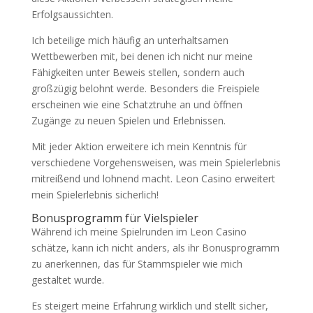
Erfolgsaussichten.
Ich beteilige mich häufig an unterhaltsamen
Wettbewerben mit, bei denen ich nicht nur meine
Fähigkeiten unter Beweis stellen, sondern auch
großzügig belohnt werde. Besonders die Freispiele
erscheinen wie eine Schatztruhe an und öffnen
Zugänge zu neuen Spielen und Erlebnissen.
Mit jeder Aktion erweitere ich mein Kenntnis für
verschiedene Vorgehensweisen, was mein Spielerlebnis
mitreißend und lohnend macht. Leon Casino erweitert
mein Spielerlebnis sicherlich!
Bonusprogramm für Vielspieler
Während ich meine Spielrunden im Leon Casino
schätze, kann ich nicht anders, als ihr Bonusprogramm
zu anerkennen, das für Stammspieler wie mich
gestaltet wurde.
Es steigert meine Erfahrung wirklich und stellt sicher,