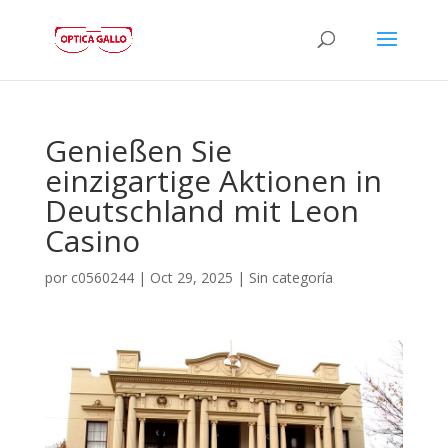
Genießen Sie
einzigartige Aktionen in
Deutschland mit Leon
Casino
por
c0560244
|
Oct 29, 2025
|
Sin categoría