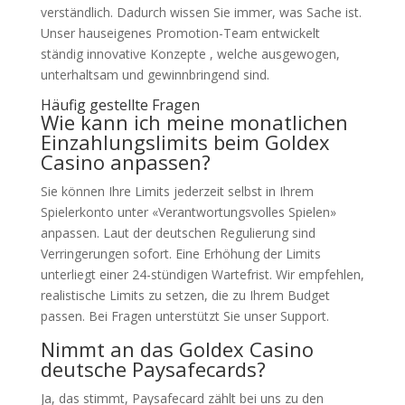
verständlich. Dadurch wissen Sie immer, was Sache ist.
Unser hauseigenes Promotion-Team entwickelt
ständig innovative Konzepte , welche ausgewogen,
unterhaltsam und gewinnbringend sind.
Häufig gestellte Fragen
Wie kann ich meine monatlichen
Einzahlungslimits beim Goldex
Casino anpassen?
Sie können Ihre Limits jederzeit selbst in Ihrem
Spielerkonto unter «Verantwortungsvolles Spielen»
anpassen. Laut der deutschen Regulierung sind
Verringerungen sofort. Eine Erhöhung der Limits
unterliegt einer 24-stündigen Wartefrist. Wir empfehlen,
realistische Limits zu setzen, die zu Ihrem Budget
passen. Bei Fragen unterstützt Sie unser Support.
Nimmt an das Goldex Casino
deutsche Paysafecards?
Ja, das stimmt, Paysafecard zählt bei uns zu den