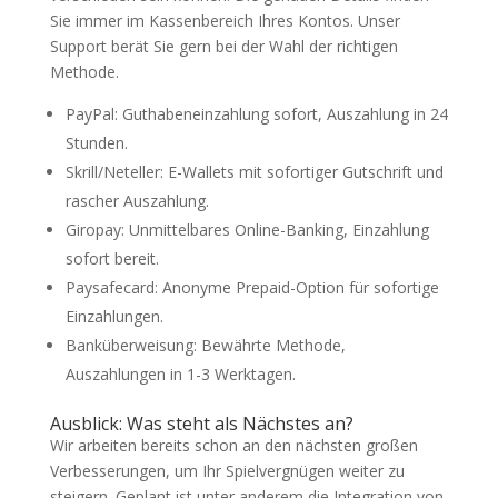
Sie immer im Kassenbereich Ihres Kontos. Unser
Support berät Sie gern bei der Wahl der richtigen
Methode.
PayPal: Guthabeneinzahlung sofort, Auszahlung in 24
Stunden.
Skrill/Neteller: E-Wallets mit sofortiger Gutschrift und
rascher Auszahlung.
Giropay: Unmittelbares Online-Banking, Einzahlung
sofort bereit.
Paysafecard: Anonyme Prepaid-Option für sofortige
Einzahlungen.
Banküberweisung: Bewährte Methode,
Auszahlungen in 1-3 Werktagen.
Ausblick: Was steht als Nächstes an?
Wir arbeiten bereits schon an den nächsten großen
Verbesserungen, um Ihr Spielvergnügen weiter zu
steigern. Geplant ist unter anderem die Integration von