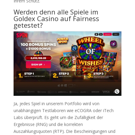
Ihrem Schutz.
Werden denn alle Spiele im
Goldex Casino auf Fairness
getestet?
Ja, jedes Spiel in unserem Portfolio wird von
unabhängigen Testlaboren wie eCOGRA oder iTech
Labs überprüft. Es geht um die Zufälligkeit der
Ergebnisse (RNG) und die korrekten
Auszahlungsquoten (RTP). Die Bescheinigungen und