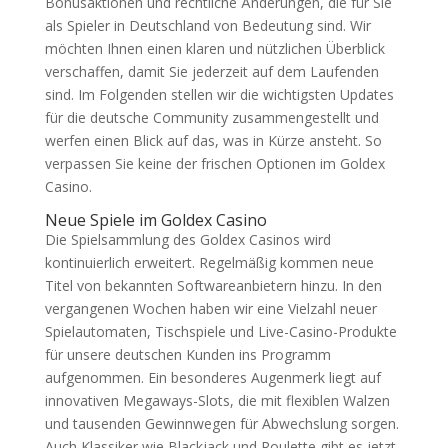
Bonusaktionen und rechtliche Änderungen, die für Sie
als Spieler in Deutschland von Bedeutung sind. Wir
möchten Ihnen einen klaren und nützlichen Überblick
verschaffen, damit Sie jederzeit auf dem Laufenden
sind. Im Folgenden stellen wir die wichtigsten Updates
für die deutsche Community zusammengestellt und
werfen einen Blick auf das, was in Kürze ansteht. So
verpassen Sie keine der frischen Optionen im Goldex
Casino.
Neue Spiele im Goldex Casino
Die Spielsammlung des Goldex Casinos wird
kontinuierlich erweitert. Regelmäßig kommen neue
Titel von bekannten Softwareanbietern hinzu. In den
vergangenen Wochen haben wir eine Vielzahl neuer
Spielautomaten, Tischspiele und Live-Casino-Produkte
für unsere deutschen Kunden ins Programm
aufgenommen. Ein besonderes Augenmerk liegt auf
innovativen Megaways-Slots, die mit flexiblen Walzen
und tausenden Gewinnwegen für Abwechslung sorgen.
Auch Klassiker wie Blackjack und Roulette gibt es jetzt