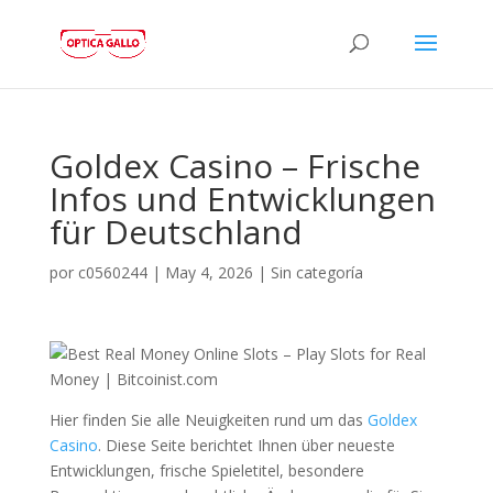
Goldex Casino – Frische
Infos und Entwicklungen
für Deutschland
por
c0560244
|
May 4, 2026
|
Sin categoría
Hier finden Sie alle Neuigkeiten rund um das
Goldex
Casino
. Diese Seite berichtet Ihnen über neueste
Entwicklungen, frische Spieletitel, besondere