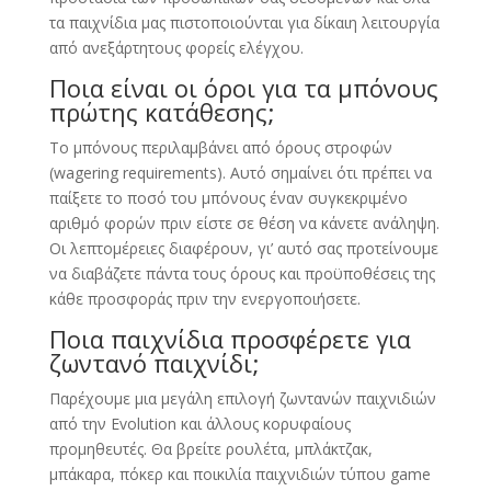
τα παιχνίδια μας πιστοποιούνται για δίκαιη λειτουργία
από ανεξάρτητους φορείς ελέγχου.
Ποια είναι οι όροι για τα μπόνους
πρώτης κατάθεσης;
Το μπόνους περιλαμβάνει από όρους στροφών
(wagering requirements). Αυτό σημαίνει ότι πρέπει να
παίξετε το ποσό του μπόνους έναν συγκεκριμένο
αριθμό φορών πριν είστε σε θέση να κάνετε ανάληψη.
Οι λεπτομέρειες διαφέρουν, γι’ αυτό σας προτείνουμε
να διαβάζετε πάντα τους όρους και προϋποθέσεις της
κάθε προσφοράς πριν την ενεργοποιήσετε.
Ποια παιχνίδια προσφέρετε για
ζωντανό παιχνίδι;
Παρέχουμε μια μεγάλη επιλογή ζωντανών παιχνιδιών
από την Evolution και άλλους κορυφαίους
προμηθευτές. Θα βρείτε ρουλέτα, μπλάκτζακ,
μπάκαρα, πόκερ και ποικιλία παιχνιδιών τύπου game