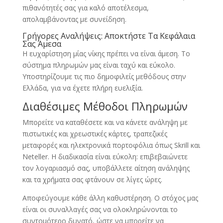
πιθανότητές σας για καλό αποτέλεσμα,
απολαμβάνοντας με συνείδηση.
Γρήγορες Αναλήψεις: Αποκτήστε Τα Κεφάλαια
Σας Άμεσα
Η ευχαρίστηση μίας νίκης πρέπει να είναι άμεση. Το
σύστημα πληρωμών μας είναι ταχύ και εύκολο.
Υποστηρίζουμε τις πιο δημοφιλείς μεθόδους στην
Ελλάδα, για να έχετε πλήρη ευελιξία.
Διαθέσιμες Μέθοδοι Πληρωμών
Μπορείτε να καταθέσετε και να κάνετε ανάληψη με
πιστωτικές και χρεωστικές κάρτες, τραπεζικές
μεταφορές και ηλεκτρονικά πορτοφόλια όπως Skrill και
Neteller. Η διαδικασία είναι εύκολη: επιβεβαιώνετε
τον λογαριασμό σας, υποβάλλετε αίτηση ανάληψης
και τα χρήματα σας φτάνουν σε λίγες ώρες.
Αποφεύγουμε κάθε άλλη καθυστέρηση. Ο στόχος μας
είναι οι συναλλαγές σας να ολοκληρώνονται το
συντομότερο δυνατό, ώστε να μπορείτε να