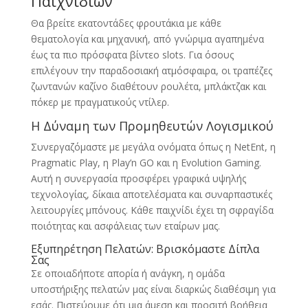
Παιχνιδιών
Θα βρείτε εκατοντάδες φρουτάκια με κάθε
θεματολογία και μηχανική, από γνώριμα αγαπημένα
έως τα πιο πρόσφατα βίντεο slots. Για όσους
επιλέγουν την παραδοσιακή ατμόσφαιρα, οι τραπέζες
ζωντανών καζίνο διαθέτουν ρουλέτα, μπλάκτζακ και
πόκερ με πραγματικούς ντίλερ.
Η Δύναμη των Προμηθευτών Λογισμικού
Συνεργαζόμαστε με μεγάλα ονόματα όπως η NetEnt, η
Pragmatic Play, η Play’n GO και η Evolution Gaming.
Αυτή η συνεργασία προσφέρει γραφικά υψηλής
τεχνολογίας, δίκαια αποτελέσματα και συναρπαστικές
λειτουργίες μπόνους. Κάθε παιχνίδι έχει τη σφραγίδα
ποιότητας και ασφάλειας των εταίρων μας.
Εξυπηρέτηση Πελατών: Βρισκόμαστε Δίπλα
Σας
Σε οποιαδήποτε απορία ή ανάγκη, η ομάδα
υποστήριξης πελατών μας είναι διαρκώς διαθέσιμη για
εσάς. Πιστεύουμε ότι μια άμεση και προσιτή βοήθεια