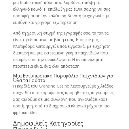
μια διαδικτυακή πύλη που λαμβάνει υπόψη το
ελληνικό κοινό. Η επιδίωξη μας είναι σαφής: να σας
προσφέρουμε την καλύτερη δυνατή ψυχαγωγία, με
ευθύνη και γρήγορη εξυπηρέτηση.
Από τη χρονική στιγμή της εγγραφής σας, τα πάντα
είναι σχεδιασμένα με βάση εσάς. Η online μας
πλατφόρμα λειτουργεί υποδειγματικά, με εύχρηστη
διεπαφή και μια εκτεταμένη γκάμα παιχνιδιών που
περιμένει να την ανακαλύψετε. Η ανεπανάληπτη
περιπέτεια είναι ένα κλικ απόσταση.
Μια Εντυπωσιακή Πορτφόλιο Παιχνιδιών για
Όλα τα Γούστα
Η καρδιά του Gransino Casino λειτουργεί με χιλιάδες
παιχνίδια από κορυφαίους προμηθευτές παγκοσμίως.
Σας καλούμε σε μια συλλογή που αγκαλιάζει κάθε
προτίμηση, από τα διαχρονικά κλασικά μέχρι τα πιο
φρέσκα titles.
Δημοφιλείς Κατηγορίες