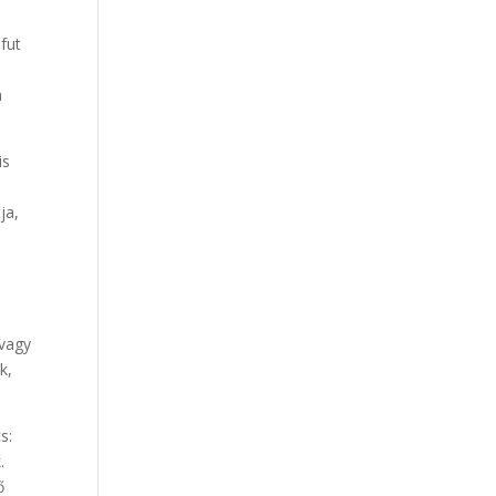
fut
a
is
ja,
 vagy
k,
s:
.
ő