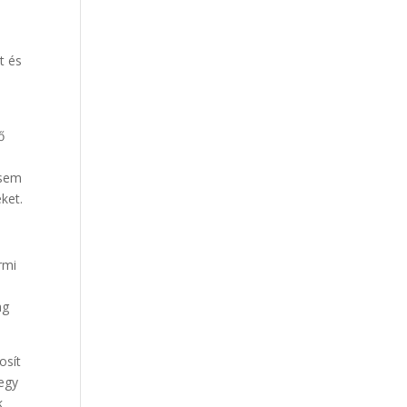
t és
ő
 sem
ket.
rmi
,
ag
osít
 egy
k