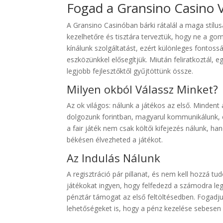
Fogad a Gransino Casino V
A Gransino Casinóban bárki rátalál a maga stílus
kezelhetőre és tisztára terveztük, hogy ne a go
kínálunk szolgáltatást, ezért különleges fontoss
eszközünkkel elősegítjük. Miután feliratkoztál, egy
legjobb fejlesztőktől gyűjtöttünk össze.
Milyen okból Válassz Minket?
Az ok világos: nálunk a játékos az első. Minden
dolgozunk forintban, magyarul kommunikálunk, és
a fair játék nem csak költői kifejezés nálunk, 
békésen élvezheted a játékot.
Az Indulás Nálunk
A regisztráció pár pillanat, és nem kell hozzá t
játékokat ingyen, hogy felfedezd a számodra legs
pénztár támogat az első feltöltésedben. Fogadju
lehetőségeket is, hogy a pénz kezelése sebese