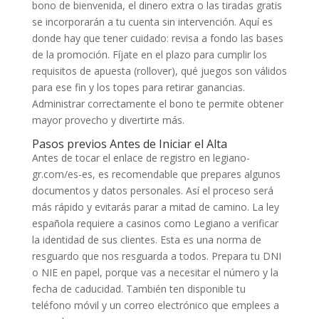
bono de bienvenida, el dinero extra o las tiradas gratis
se incorporarán a tu cuenta sin intervención. Aquí es
donde hay que tener cuidado: revisa a fondo las bases
de la promoción. Fíjate en el plazo para cumplir los
requisitos de apuesta (rollover), qué juegos son válidos
para ese fin y los topes para retirar ganancias.
Administrar correctamente el bono te permite obtener
mayor provecho y divertirte más.
Pasos previos Antes de Iniciar el Alta
Antes de tocar el enlace de registro en legiano-
gr.com/es-es, es recomendable que prepares algunos
documentos y datos personales. Así el proceso será
más rápido y evitarás parar a mitad de camino. La ley
española requiere a casinos como Legiano a verificar
la identidad de sus clientes. Esta es una norma de
resguardo que nos resguarda a todos. Prepara tu DNI
o NIE en papel, porque vas a necesitar el número y la
fecha de caducidad. También ten disponible tu
teléfono móvil y un correo electrónico que emplees a