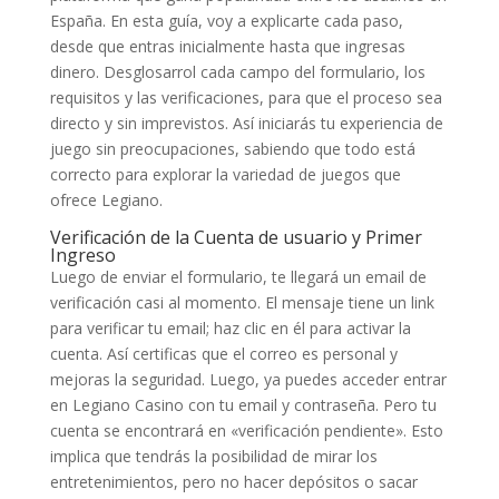
España. En esta guía, voy a explicarte cada paso,
desde que entras inicialmente hasta que ingresas
dinero. Desglosarrol cada campo del formulario, los
requisitos y las verificaciones, para que el proceso sea
directo y sin imprevistos. Así iniciarás tu experiencia de
juego sin preocupaciones, sabiendo que todo está
correcto para explorar la variedad de juegos que
ofrece Legiano.
Verificación de la Cuenta de usuario y Primer
Ingreso
Luego de enviar el formulario, te llegará un email de
verificación casi al momento. El mensaje tiene un link
para verificar tu email; haz clic en él para activar la
cuenta. Así certificas que el correo es personal y
mejoras la seguridad. Luego, ya puedes acceder entrar
en Legiano Casino con tu email y contraseña. Pero tu
cuenta se encontrará en «verificación pendiente». Esto
implica que tendrás la posibilidad de mirar los
entretenimientos, pero no hacer depósitos o sacar