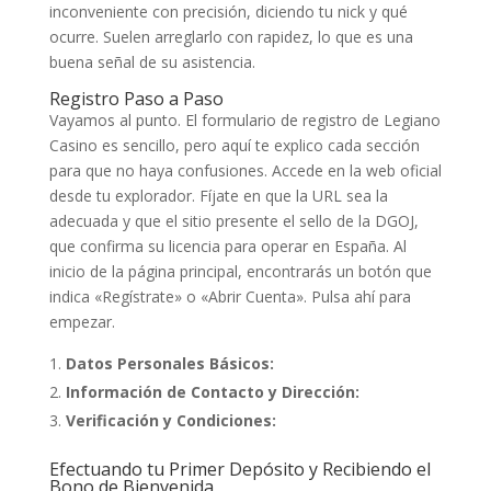
inconveniente con precisión, diciendo tu nick y qué
ocurre. Suelen arreglarlo con rapidez, lo que es una
buena señal de su asistencia.
Registro Paso a Paso
Vayamos al punto. El formulario de registro de Legiano
Casino es sencillo, pero aquí te explico cada sección
para que no haya confusiones. Accede en la web oficial
desde tu explorador. Fíjate en que la URL sea la
adecuada y que el sitio presente el sello de la DGOJ,
que confirma su licencia para operar en España. Al
inicio de la página principal, encontrarás un botón que
indica «Regístrate» o «Abrir Cuenta». Pulsa ahí para
empezar.
Datos Personales Básicos:
Información de Contacto y Dirección:
Verificación y Condiciones:
Efectuando tu Primer Depósito y Recibiendo el
Bono de Bienvenida