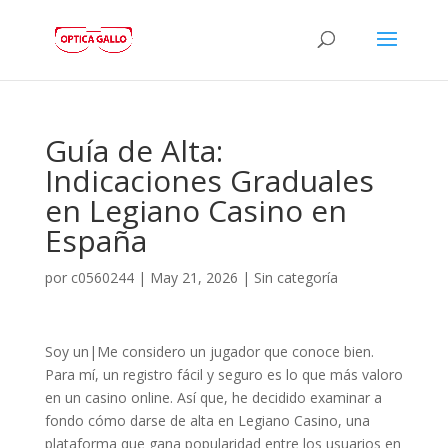
Guía de Alta:
Indicaciones Graduales
en Legiano Casino en
España
por
c0560244
|
May 21, 2026
|
Sin categoría
Soy un|Me considero un jugador que conoce bien.
Para mí, un registro fácil y seguro es lo que más valoro
en un casino online. Así que, he decidido examinar a
fondo cómo darse de alta en Legiano Casino, una
plataforma que gana popularidad entre los usuarios en