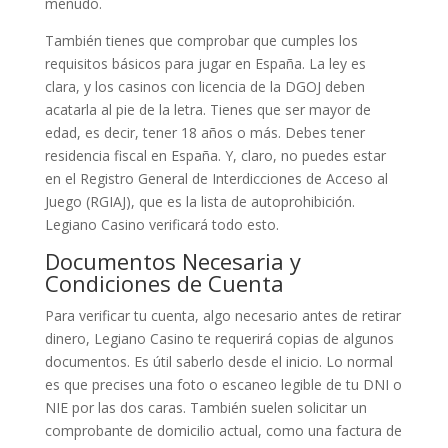
menudo.
También tienes que comprobar que cumples los
requisitos básicos para jugar en España. La ley es
clara, y los casinos con licencia de la DGOJ deben
acatarla al pie de la letra. Tienes que ser mayor de
edad, es decir, tener 18 años o más. Debes tener
residencia fiscal en España. Y, claro, no puedes estar
en el Registro General de Interdicciones de Acceso al
Juego (RGIAJ), que es la lista de autoprohibición.
Legiano Casino verificará todo esto.
Documentos Necesaria y
Condiciones de Cuenta
Para verificar tu cuenta, algo necesario antes de retirar
dinero, Legiano Casino te requerirá copias de algunos
documentos. Es útil saberlo desde el inicio. Lo normal
es que precises una foto o escaneo legible de tu DNI o
NIE por las dos caras. También suelen solicitar un
comprobante de domicilio actual, como una factura de