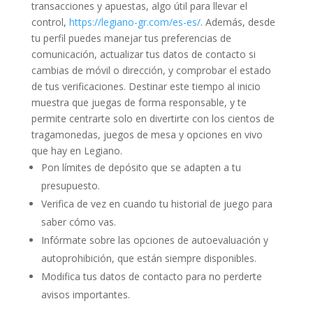
transacciones y apuestas, algo útil para llevar el
control,
https://legiano-gr.com/es-es/
. Además, desde
tu perfil puedes manejar tus preferencias de
comunicación, actualizar tus datos de contacto si
cambias de móvil o dirección, y comprobar el estado
de tus verificaciones. Destinar este tiempo al inicio
muestra que juegas de forma responsable, y te
permite centrarte solo en divertirte con los cientos de
tragamonedas, juegos de mesa y opciones en vivo
que hay en Legiano.
Pon límites de depósito que se adapten a tu
presupuesto.
Verifica de vez en cuando tu historial de juego para
saber cómo vas.
Infórmate sobre las opciones de autoevaluación y
autoprohibición, que están siempre disponibles.
Modifica tus datos de contacto para no perderte
avisos importantes.