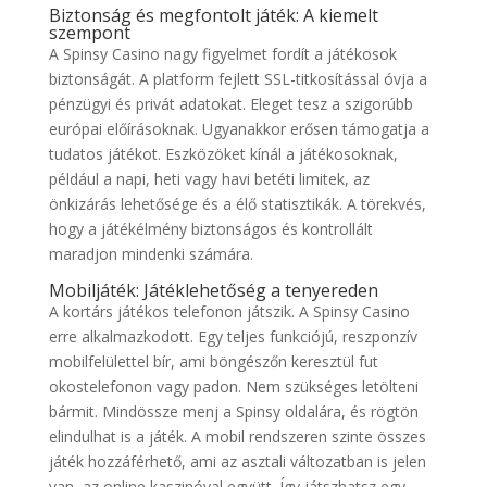
Biztonság és megfontolt játék: A kiemelt
szempont
A Spinsy Casino nagy figyelmet fordít a játékosok
biztonságát. A platform fejlett SSL-titkosítással óvja a
pénzügyi és privát adatokat. Eleget tesz a szigorúbb
európai előírásoknak. Ugyanakkor erősen támogatja a
tudatos játékot. Eszközöket kínál a játékosoknak,
például a napi, heti vagy havi betéti limitek, az
önkizárás lehetősége és a élő statisztikák. A törekvés,
hogy a játékélmény biztonságos és kontrollált
maradjon mindenki számára.
Mobiljáték: Játéklehetőség a tenyereden
A kortárs játékos telefonon játszik. A Spinsy Casino
erre alkalmazkodott. Egy teljes funkciójú, reszponzív
mobilfelülettel bír, ami böngészőn keresztül fut
okostelefonon vagy padon. Nem szükséges letölteni
bármit. Mindössze menj a Spinsy oldalára, és rögtön
elindulhat is a játék. A mobil rendszeren szinte összes
játék hozzáférhető, ami az asztali változatban is jelen
van, az online kaszinóval együtt. Így játszhatsz egy