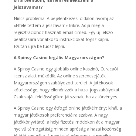
Mi a teendőm, ha nem emlékszem a
jelszavamat?
Nincs probléma. A bejelentkezési oldalon nyomj az
«Elfelejtettem a jelszavam» linkre. Adja meg a
regisztrációhoz használt email címed. Egy új jelszó
beállítására vonatkozó instrukciókat fogsz kapni.
Ezután újra be tudsz lépni.
A Spinsy Casino legális Magyarországon?
A Spinsy Casino egy globális online kaszinó, Curacaói
licensz alatt működik. Az online szerencsejáték
Magyarországon szabályozott terület. A játékosok
kötelessége, hogy ellenőrizzék a hazai jogszabályokat.
Csak saját felelősségükre játszanak, ha az törvényes.
A Spinsy Casino egy átfogó online játékélményt kínál, a
magyar játékosok preferenciáira szabva. A nagy
játékkönyvtártól a helyi fizetési módokon át a magyar
nyelvű támogatásig minden apróság a hazai közönség
jólétét szolgálja. A nagylelkű bónuszok, a mobilra