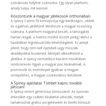
szórakozás helyévé számodra. Egy olyan platform,
amely tudja, mit keresel.
Köszöntünk a magyar játékosok otthonában
A Spinsy Casino fő koncepciója egy barátságos, védett
és izgalmas játékteret létrehozni a magyar közönség
számára. A platform magyarul beszél, a támogatás
hamar reagál, a fizetési módok között pedig rálelsz a
hazánkban legnépszerűbb lehetőségeket. Ez annyit
jelent, hogy nem kell nyelvbeli vagy műszaki
akadályokkal küzdened. Mindjárt elkezdheted a
játékba. A Spinsy nemzetközi kaszinó mivoltában
rendszeresen figyeli a magyar piac kívánalmait. A
promóciók és események gyakran a magyar
ünnepekhez, a magyar szokásokhoz kötődnek.
A Spinsy ajánlatai: Többet kapni, tovább
játszani
A Spinsy ismert generózus bónuszairól. Az újonnan
érkezőket egy csábító kínálattal üdvözlik, melyik
tartalmazhat gratisz pörgetéseket és betéti bónuszt.