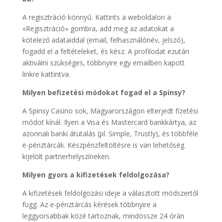
A regisztráció könnyű. Kattints a weboldalon a
«Regisztráció» gombra, add meg az adatokat a
kötelező adataiddal (email, felhasználónév, jelszó),
fogadd el a feltételeket, és kész. A profilodat ezután
aktiválni szükséges, többnyire egy emailben kapott
linkre kattintva.
Milyen befizetési módokat fogad el a Spinsy?
A Spinsy Casino sok, Magyarországon elterjedt fizetési
módot kínál. Ilyen a Visa és Mastercard bankkártya, az
azonnali banki átutalás (pl. Simple, Trustly), és többféle
e-pénztárcák. Készpénzfeltöltésre is van lehetőség
kijelölt partnerhelyszíneken.
Milyen gyors a kifizetések feldolgozása?
A kifizetések feldolgozási ideje a választott módszertől
függ. Az e-pénztárcás kérések többnyire a
leggyorsabbak közé tartoznak, mindössze 24 órán