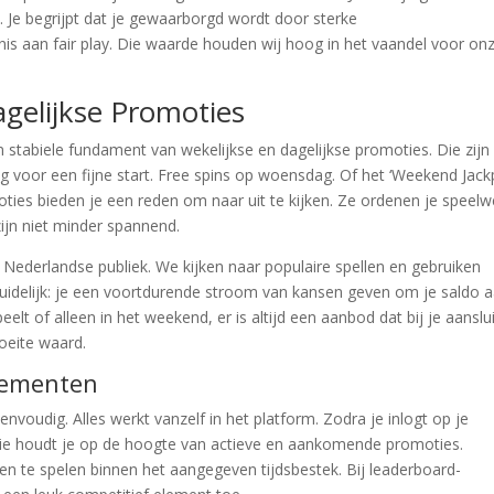
Je begrijpt dat je gewaarborgd wordt door sterke
nis aan fair play. Die waarde houden wij hoog in het vaandel voor on
gelijkse Promoties
stabiele fundament van wekelijkse en dagelijkse promoties. Die zijn
voor een fijne start. Free spins op woensdag. Of het ‘Weekend Jack
oties bieden je een reden om naar uit te kijken. Ze ordenen je speel
ijn niet minder spannend.
Nederlandse publiek. We kijken naar populaire spellen en gebruiken
 duidelijk: je een voortdurende stroom van kansen geven om je saldo 
eelt of alleen in het weekend, er is altijd een aanbod dat bij je aanslui
oeite waard.
nementen
voudig. Alles werkt vanzelf in het platform. Zodra je inlogt op je
Die houdt je op de hoogte van actieve en aankomende promoties.
len te spelen binnen het aangegeven tijdsbestek. Bij leaderboard-