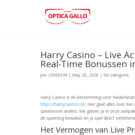
Harry Casino – Live A
Real-Time Bonussen i
por
c0560244
|
May 20, 2026
|
Sin categoría
Harry Casino is de bestemming voor Nederlands
https://harrycasinoo.nl/
. Hier gaat alles over liv
speelsessie anders. We gidsen je in onze aanpa
de spanning bewaken en je spel direct verbetere
Het Vermogen van Live Pr