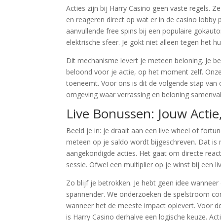
Acties zijn bij Harry Casino geen vaste regels. Z
en reageren direct op wat er in de casino lobby p
aanvullende free spins bij een populaire gokau
elektrische sfeer. Je gokt niet alleen tegen het 
Dit mechanisme levert je meteen beloning. Je be
beloond voor je actie, op het moment zelf. Onze
toeneemt. Voor ons is dit de volgende stap va
omgeving waar verrassing en beloning samenvalle
Live Bonussen: Jouw Actie
Beeld je in: je draait aan een live wheel of fort
meteen op je saldo wordt bijgeschreven. Dat is
aangekondigde acties. Het gaat om directe reacties
sessie. Ofwel een multiplier op je winst bij een
Zo blijf je betrokken. Je hebt geen idee wanneer
spannender. We onderzoeken de spelstroom cons
wanneer het de meeste impact oplevert. Voor de 
is Harry Casino derhalve een logische keuze. Acti