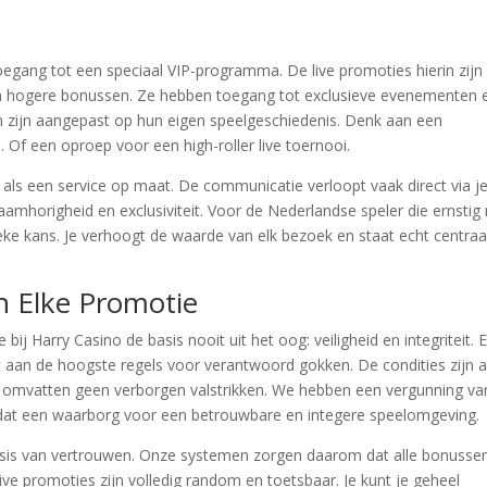
toegang tot een speciaal VIP-programma. De live promoties hierin zijn
gen hogere bonussen. Ze hebben toegang tot exclusieve evenementen 
 zijn aangepast op hun eigen speelgeschiedenis. Denk aan een
. Of een oproep voor een high-roller live toernooi.
 als een service op maat. De communicatie verloopt vaak direct via j
aamhorigheid en exclusiviteit. Voor de Nederlandse speler die ernstig
eke kans. Je verhoogt de waarde van elk bezoek en staat echt centraal
in Elke Promotie
ij Harry Casino de basis nooit uit het oog: veiligheid en integriteit. E
t aan de hoogste regels voor verantwoord gokken. De condities zijn al
sen omvatten geen verborgen valstrikken. We hebben een vergunning va
s dat een waarborg voor een betrouwbare en integere speelomgeving.
sis van vertrouwen. Onze systemen zorgen daarom dat alle bonusse
ive promoties zijn volledig random en toetsbaar. Je kunt je geheel