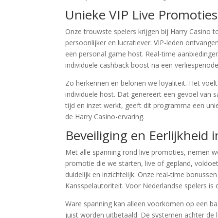
Unieke VIP Live Promoties
Onze trouwste spelers krijgen bij Harry Casino 
persoonlijker en lucratiever. VIP-leden ontvan
een personal game host. Real-time aanbiedingen
individuele cashback boost na een verliesperiode
Zo herkennen en belonen we loyaliteit. Het voelt
individuele host. Dat genereert een gevoel van s
tijd en inzet werkt, geeft dit programma een uni
de Harry Casino-ervaring.
Beveiliging en Eerlijkheid 
Met alle spanning rond live promoties, nemen we b
promotie die we starten, live of gepland, voldoe
duidelijk en inzichtelijk. Onze real-time bonus
Kansspelautoriteit. Voor Nederlandse spelers i
Ware spanning kan alleen voorkomen op een ba
juist worden uitbetaald. De systemen achter de l