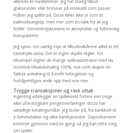
allerede er medlemmer. Jeg har stadig tilbud
gratisrunder eller bonuser på innskudd som passer
måten jeg spiller på. Disse føles ikke ut som et
bakholdsangrep, men mer som en takk for at jeg
forblir. Omsetningskravene er akseptable og fullstendig
transparente.
Jeg synes om særlig mye at tilbudsvilkårene alltid er ett
tastetrykk unna. Det er ingen skjulte regler. For
eksempel regner de mange spilleautomater med lav
teoretisk tilbakebetaling 100%, noe som skaper en
faktisk anledning til å innfri betingelsen og
forhåpentligvis ende opp med noe mer.
Trygge transaksjoner og rask uttak
Ingenting ødelegger en spillekveld fortere enn trege
eller uforutsigbare pengeoverføringer. Bizzo har
adskillige betalingsmåter jeg stoler på, fra bankkort til
e-lommebøker og ulike banktjenester. Depositumene
kommer gjennom med en gang, så jeg kan rette meg
om spillet.