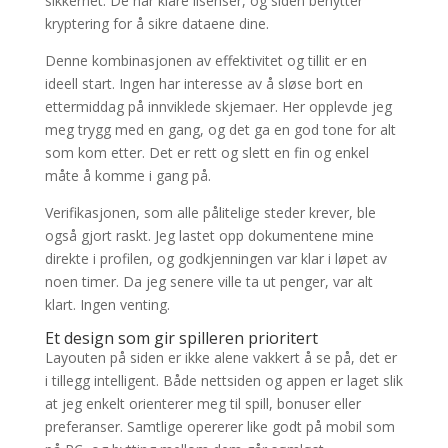
sikkerhet. De har klare lisenser, og siden benytter
kryptering for å sikre dataene dine.
Denne kombinasjonen av effektivitet og tillit er en
ideell start. Ingen har interesse av å sløse bort en
ettermiddag på innviklede skjemaer. Her opplevde jeg
meg trygg med en gang, og det ga en god tone for alt
som kom etter. Det er rett og slett en fin og enkel
måte å komme i gang på.
Verifikasjonen, som alle pålitelige steder krever, ble
også gjort raskt. Jeg lastet opp dokumentene mine
direkte i profilen, og godkjenningen var klar i løpet av
noen timer. Da jeg senere ville ta ut penger, var alt
klart. Ingen venting.
Et design som gir spilleren prioritert
Layouten på siden er ikke alene vakkert å se på, det er
i tillegg intelligent. Både nettsiden og appen er laget slik
at jeg enkelt orienterer meg til spill, bonuser eller
preferanser. Samtlige opererer like godt på mobil som