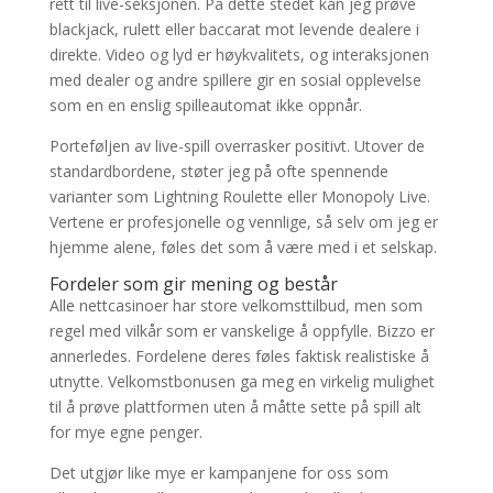
rett til live-seksjonen. På dette stedet kan jeg prøve
blackjack, rulett eller baccarat mot levende dealere i
direkte. Video og lyd er høykvalitets, og interaksjonen
med dealer og andre spillere gir en sosial opplevelse
som en en enslig spilleautomat ikke oppnår.
Porteføljen av live-spill overrasker positivt. Utover de
standardbordene, støter jeg på ofte spennende
varianter som Lightning Roulette eller Monopoly Live.
Vertene er profesjonelle og vennlige, så selv om jeg er
hjemme alene, føles det som å være med i et selskap.
Fordeler som gir mening og består
Alle nettcasinoer har store velkomsttilbud, men som
regel med vilkår som er vanskelige å oppfylle. Bizzo er
annerledes. Fordelene deres føles faktisk realistiske å
utnytte. Velkomstbonusen ga meg en virkelig mulighet
til å prøve plattformen uten å måtte sette på spill alt
for mye egne penger.
Det utgjør like mye er kampanjene for oss som