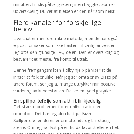
minutter. En slik påliteligheten gir en trygghet som er
uoverskuelig. Du vet at hjelpen er der, når som helst.
Flere kanaler for forskjellige
behov
Live chat er min foretrukne metode, men de har også
e-post for saker som ikke haster. Til vanlig anvender
jeg ofte den grundige FAQ-delen. Den er oversiktlig og
besvarer det meste, fra konto til uttak.
Denne fremgangsmåten å tilby hjelp på viser at de
innser at folk er ulike. Når jeg ser omtaler av Bizzo på
andre forum, ser jeg at mange uttrykker min positive
vurdering av kundestøtten. Det er en tydelig styrke.
En spillportefølje som aldri blir kjedelig
Det største problemet for et online casino er
monotoni. Det har jeg aldri hatt på Bizzo.
Spillporteføljen deres er omfattende og blir stadig
større. Om jeg har lyst på en tidløs favoritt eller en helt