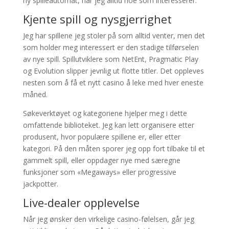
ny spilleautomat, har jeg alltid noe som interesserer.
Kjente spill og nysgjerrighet
Jeg har spillene jeg stoler på som alltid venter, men det
som holder meg interessert er den stadige tilførselen
av nye spill. Spillutviklere som NetEnt, Pragmatic Play
og Evolution slipper jevnlig ut flotte titler. Det oppleves
nesten som å få et nytt casino å leke med hver eneste
måned.
Søkeverktøyet og kategoriene hjelper meg i dette
omfattende biblioteket. Jeg kan lett organisere etter
produsent, hvor populære spillene er, eller etter
kategori. På den måten sporer jeg opp fort tilbake til et
gammelt spill, eller oppdager nye med særegne
funksjoner som «Megaways» eller progressive
jackpotter.
Live-dealer opplevelse
Når jeg ønsker den virkelige casino-følelsen, går jeg