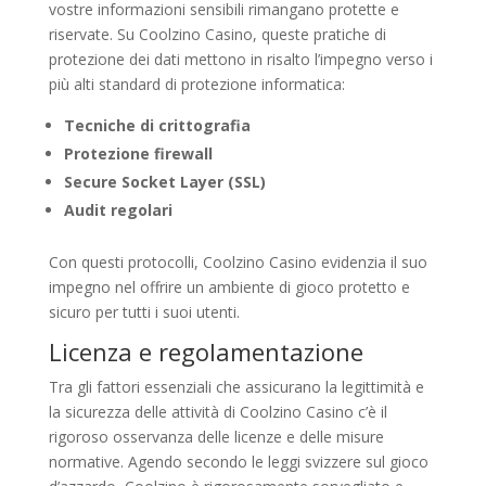
vostre informazioni sensibili rimangano protette e
riservate. Su Coolzino Casino, queste pratiche di
protezione dei dati mettono in risalto l’impegno verso i
più alti standard di protezione informatica:
Tecniche di crittografia
Protezione firewall
Secure Socket Layer (SSL)
Audit regolari
Con questi protocolli, Coolzino Casino evidenzia il suo
impegno nel offrire un ambiente di gioco protetto e
sicuro per tutti i suoi utenti.
Licenza e regolamentazione
Tra gli fattori essenziali che assicurano la legittimità e
la sicurezza delle attività di Coolzino Casino c’è il
rigoroso osservanza delle licenze e delle misure
normative. Agendo secondo le leggi svizzere sul gioco