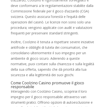
d’azzardo, Coolzino è rigorosamente sorvegliato e
deve conformarsi a le regolamentazioni stabilite dalla
Commissione federale per il gioco d’azzardo (CGA)
svizzera. Questo assicura l’onestà e l’equità delle
operazioni del casinò. Le licenze non sono solo una
procedura; vengono applicate con audit e valutazioni
frequenti per preservare standard stringenti.
Inoltre, Coolzino è tenuta a rispettare severe iniziative
antifrode e obblighi di tutela dei consumatori, che
consolidano ulteriormente il suo impegno per un
ambiente di gioco sicuro. Aderendo a queste
normative, puoi contare sulla chiarezza e sulla legalità
della sua offerta, sapendo che dà priorità alla tua
sicurezza e alla legittimità dei suoi giochi.
Come Coolzino Casino promuove il gioco
responsabile
Interagendo con Coolzino Casino, scoprirai il loro
impegno per il gioco responsabile attraverso vari
strumenti pratici. Offrono opzioni di autoesclusione e