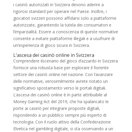
i casinò autorizzati in Svizzera devono aderire a
rigorosi standard per operare nel Paese. Inoltre, i
giocatori svizzeri possono affidarsi solo a piattaforme
autorizzate, garantendo la tutela dei consumatori e
l’imparzialità. Essere a conoscenza di queste normative
consente a evitare piattaforme illegali e a usufruire di
un’esperienza di gioco sicura in Svizzera.
L’ascesa dei casinò online in Svizzera
Comprendere ilscenario del gioco d’azzardo in Svizzera
fornisce una robusta base per esplorare il fiorente
settore dei casinò online nel nazione. Con l’avanzare
delle normative, verosimilmente avrete notato un
significativo spostamento verso le portali digitali.
L’ascesa dei casinò online è in parte attribuibile al
Money Gaming Act del 2019, che ha spalancato le
porte ai casinò per integrare proposte digitali,
rispondendo a un pubblico sempre più esperto di
tecnologia. Con il ruolo attivo della Confederazione
Elvetica nel gambling digitale, si sta osservando a un