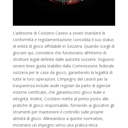
L’adesione di Coolzino Casino a severi standard di
conformità e regolamentazione consolida il suo status
di entità di gioco affidabile in Svizzera. Quando scegli di
giocare qui, considera che funzionano all’interno di
strutture legali definite dalle autorità svizzere. Seguono
severe linee guida stabilite dalla Commissione federale
svizzera per le case da gioco, garantendo la legalità di
tutte le loro operazioni. L’impegno del casinò per la
trasparenza include audit regolari da parte di agenzie
esterne certificate, che garantiscono gioco leale e
integrità. Inoltre, Coolzino mette al primo posto alle
pratiche di gioco responsabile, fornendo ai giocatori gli
strumenti per mantenere il controllo sulle proprie
attività di gioco. Allineandosi a queste normative,
mostrano un impegno verso una pratica etica.