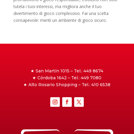
tutela i tuoi interessi, ma migliora anche il tuo
divertimento di gioco complessivo. Fai una scelta
consapevole: meriti un ambiente di gioco sicuro.
★ San Martín 1015 – Tel.: 449 8674
★ Córdoba 1642 – Tel.: 449 7080
★ Alto Rosario Shopping – Tel.: 410 6538