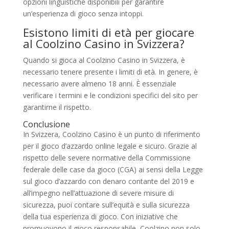
opzioni linguistiche disponibili per garantire
un’esperienza di gioco senza intoppi.
Esistono limiti di età per giocare
al Coolzino Casino in Svizzera?
Quando si gioca al Coolzino Casino in Svizzera, è
necessario tenere presente i limiti di età. In genere, è
necessario avere almeno 18 anni. È essenziale
verificare i termini e le condizioni specifici del sito per
garantirne il rispetto.
Conclusione
In Svizzera, Coolzino Casino è un punto di riferimento
per il gioco d’azzardo online legale e sicuro. Grazie al
rispetto delle severe normative della Commissione
federale delle case da gioco (CGA) ai sensi della Legge
sul gioco d’azzardo con denaro contante del 2019 e
all’impegno nell’attuazione di severe misure di
sicurezza, puoi contare sull’equità e sulla sicurezza
della tua esperienza di gioco. Con iniziative che
promuovono il gioco responsabile, Coolzino non solo