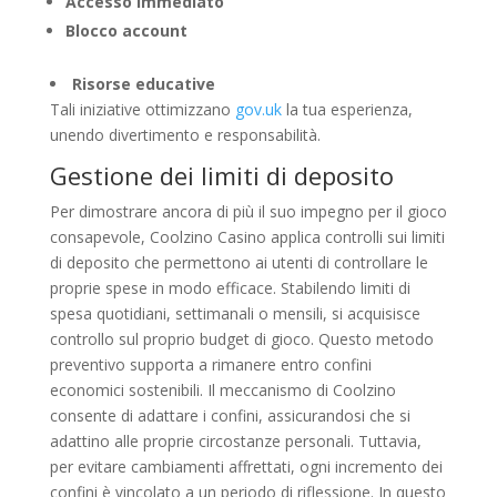
Accesso immediato
Blocco account
Risorse educative
Tali iniziative ottimizzano
gov.uk
la tua esperienza,
unendo divertimento e responsabilità.
Gestione dei limiti di deposito
Per dimostrare ancora di più il suo impegno per il gioco
consapevole, Coolzino Casino applica controlli sui limiti
di deposito che permettono ai utenti di controllare le
proprie spese in modo efficace. Stabilendo limiti di
spesa quotidiani, settimanali o mensili, si acquisisce
controllo sul proprio budget di gioco. Questo metodo
preventivo supporta a rimanere entro confini
economici sostenibili. Il meccanismo di Coolzino
consente di adattare i confini, assicurandosi che si
adattino alle proprie circostanze personali. Tuttavia,
per evitare cambiamenti affrettati, ogni incremento dei
confini è vincolato a un periodo di riflessione. In questo