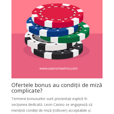
Ofertele bonus au condiții de miză
complicate?
Termenii bonusurilor sunt prezentați explicit în
secțiunea dedicată. Leon Casino se angajează să
mențină condiții de miză (rollover) acceptabile și