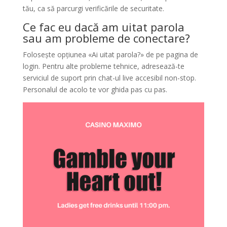
tău, ca să parcurgi verificările de securitate.
Ce fac eu dacă am uitat parola
sau am probleme de conectare?
Folosește opțiunea «Ai uitat parola?» de pe pagina de
login. Pentru alte probleme tehnice, adresează-te
serviciul de suport prin chat-ul live accesibil non-stop.
Personalul de acolo te vor ghida pas cu pas.