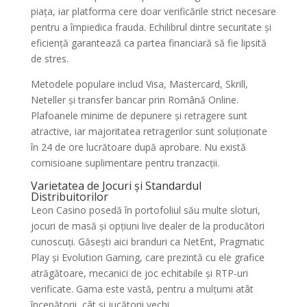
piața, iar platforma cere doar verificările strict necesare
pentru a împiedica frauda. Echilibrul dintre securitate și
eficiență garantează ca partea financiară să fie lipsită
de stres.
Metodele populare includ Visa, Mastercard, Skrill,
Neteller și transfer bancar prin Română Online.
Plafoanele minime de depunere și retragere sunt
atractive, iar majoritatea retragerilor sunt soluționate
în 24 de ore lucrătoare după aprobare. Nu există
comisioane suplimentare pentru tranzacții.
Varietatea de Jocuri și Standardul
Distribuitorilor
Leon Casino posedă în portofoliul său multe sloturi,
jocuri de masă și opțiuni live dealer de la producători
cunoscuți. Găsești aici branduri ca NetEnt, Pragmatic
Play și Evolution Gaming, care prezintă cu ele grafice
atrăgătoare, mecanici de joc echitabile și RTP-uri
verificate. Gama este vastă, pentru a mulțumi atât
începătorii, cât și jucătorii vechi.