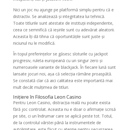
Nici un joc nu ajunge pe platformă simplu pentru că e
distractiv. Se analizează și integritatea lui tehnică.
Toate titlurile sunt atestate de instituții independente,
ceea ce semnifică că ieșirile sunt cu adevărat aleatorii.
Aceasta îți dă tihna că oportunitățile sunt juste și
niciunul nu le modifică.
În topul preferințelor se găsesc sloturile cu jackpot
progresiv, ruleta europeană cu un singur zero și
numeroasele variante de blackjack. În fiecare lună sunt
lansate jocuri noi, așa că selecția rămâne proaspătă.
Se constată clar că aici calitatea este importantă mai
mult decât mulțimea de titluri.
Inițiere în Filosofia Leon Casino
Pentru Leon Casino, distracția reală nu poate exista
fără joc controlat. Aceasta nu e doar o afirmație scrisă
pe site, ci un îndrumar care se aplică peste tot. Totul,
de la controlul vârstei până la instrumentele de
autolimitare, este făcut cu atenție pentru securizarea