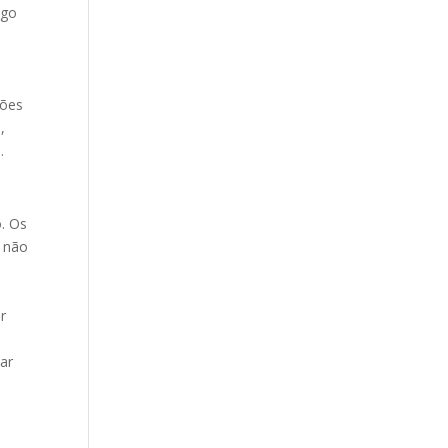
ogo
rões
,
.
. Os
o não
r
ar