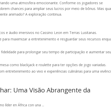
, criando uma atmosfera emocionante. Conforme os jogadores se
brem chances para ampliar seus lucros por meio de bônus. Mas qua
ente animado? A exploração continua.
cos e áudio imersivos no Cassino Leon em Terras Lusitanas.
te para maximizar a entretenimento e resguardar seus recursos enqu
e fidelidade para prolongar seu tempo de participação e aumentar se
 mesa como blackjack e roulette para ter opções de jogo variadas.
om entretenimento ao vivo e experiências culinárias para uma vivênc
anhar: Uma Visão Abrangente da