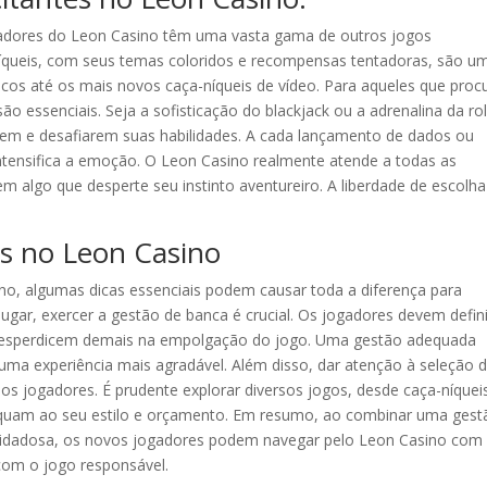
gadores do Leon Casino têm uma vasta gama de outros jogos
íqueis, com seus temas coloridos e recompensas tentadoras, são u
icos até os mais novos caça-níqueis de vídeo. Para aqueles que pro
o essenciais. Seja a sofisticação do blackjack ou a adrenalina da rol
em e desafiarem suas habilidades. A cada lançamento de dados ou
intensifica a emoção. O Leon Casino realmente atende a todas as
m algo que desperte seu instinto aventureiro. A liberdade de escolha
es no Leon Casino
o, algumas dicas essenciais podem causar toda a diferença para
lugar, exercer a gestão de banca é crucial. Os jogadores devem defini
 desperdicem demais na empolgação do jogo. Uma gestão adequada
ma experiência mais agradável. Além disso, dar atenção à seleção 
os jogadores. É prudente explorar diversos jogos, desde caça-níquei
equam ao seu estilo e orçamento. Em resumo, ao combinar uma gest
uidadosa, os novos jogadores podem navegar pelo Leon Casino com
com o jogo responsável.