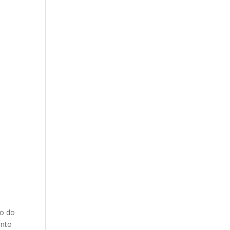
ro do
anto