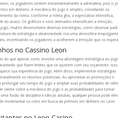
sino, os jogadores sentem instantaneamente a adrenalina, pois o j
ios em dinheiro. A mecânica do jogo é simples, convidando os
ento da roleta. Conforme a roleta gira, a expectativa intensifica,
de do acaso. Os gráficos e sons animados intensificam a emoção,
u jogo, muitos desenvolvem diversas estratégias, como observar pad
istura de estratégia e aleatoriedade cria uma atmosfera empolgante
eis, incentivando os jogadores a acolherem a emoção que os espera
hos no Cassino Leon
is do que apenas sorte; envolve uma abordagem estratégica ao jogo
arantindo que fixem limites que se ajustem com seu orçamento. Iss
uece sua experiência de jogo. Além disso, implementar estratégias
ravelmente os retornos potenciais. Ao aproveitar as promoções e
 prolongar seu tempo de jogo e ampliar suas probabilidades de obte
er ciente sobre a mecânica do jogo e as probabilidades para tomar
a fusão de disciplina e táticas astutas, qualquer pessoa pode elev
 de movimentar os rolos em busca de prêmios em dinheiro no Leon
itantes no Leon Casino.