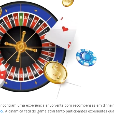
s encontram uma experiência envolvente com recompensas em dinhei
pt/
. A dinâmica fácil do game atrai tanto participantes experientes qu