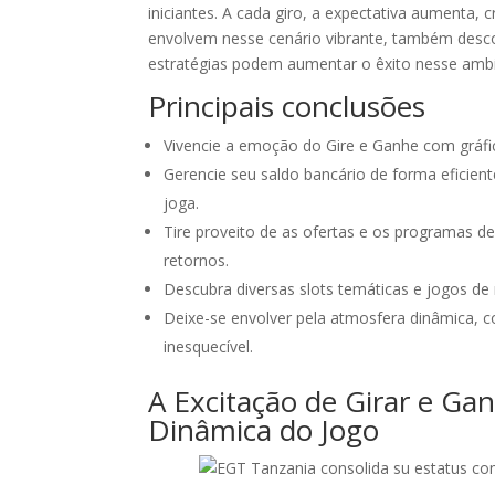
iniciantes. A cada giro, a expectativa aumenta
envolvem nesse cenário vibrante, também desco
estratégias podem aumentar o êxito nesse ambi
Principais conclusões
Vivencie a emoção do Gire e Ganhe com gráfi
Gerencie seu saldo bancário de forma eficien
joga.
Tire proveito de as ofertas e os programas d
retornos.
Descubra diversas slots temáticas e jogos de
Deixe-se envolver pela atmosfera dinâmica, c
inesquecível.
A Excitação de Girar e G
Dinâmica do Jogo