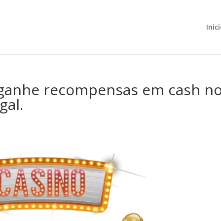
Inic
 ganhe recompensas em cash n
gal.