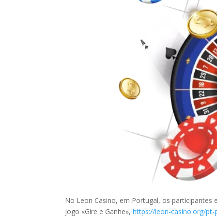
No Leon Casino, em Portugal, os participante
jogo «Gire e Ganhe»,
https://leon-casino.org/pt-