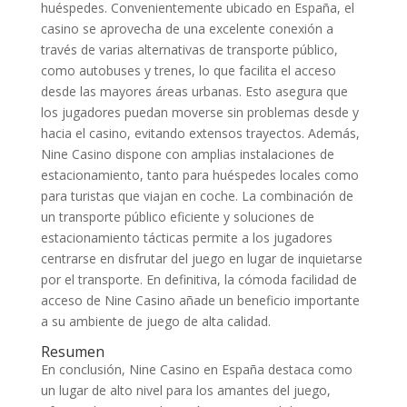
huéspedes. Convenientemente ubicado en España, el
casino se aprovecha de una excelente conexión a
través de varias alternativas de transporte público,
como autobuses y trenes, lo que facilita el acceso
desde las mayores áreas urbanas. Esto asegura que
los jugadores puedan moverse sin problemas desde y
hacia el casino, evitando extensos trayectos. Además,
Nine Casino dispone con amplias instalaciones de
estacionamiento, tanto para huéspedes locales como
para turistas que viajan en coche. La combinación de
un transporte público eficiente y soluciones de
estacionamiento tácticas permite a los jugadores
centrarse en disfrutar del juego en lugar de inquietarse
por el transporte. En definitiva, la cómoda facilidad de
acceso de Nine Casino añade un beneficio importante
a su ambiente de juego de alta calidad.
Resumen
En conclusión, Nine Casino en España destaca como
un lugar de alto nivel para los amantes del juego,