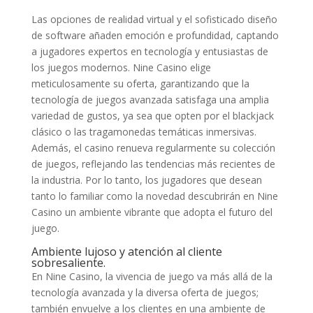
Las opciones de realidad virtual y el sofisticado diseño
de software añaden emoción e profundidad, captando
a jugadores expertos en tecnología y entusiastas de
los juegos modernos. Nine Casino elige
meticulosamente su oferta, garantizando que la
tecnología de juegos avanzada satisfaga una amplia
variedad de gustos, ya sea que opten por el blackjack
clásico o las tragamonedas temáticas inmersivas.
Además, el casino renueva regularmente su colección
de juegos, reflejando las tendencias más recientes de
la industria. Por lo tanto, los jugadores que desean
tanto lo familiar como la novedad descubrirán en Nine
Casino un ambiente vibrante que adopta el futuro del
juego.
Ambiente lujoso y atención al cliente
sobresaliente.
En Nine Casino, la vivencia de juego va más allá de la
tecnología avanzada y la diversa oferta de juegos;
también envuelve a los clientes en una ambiente de