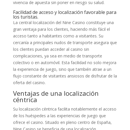
vivencia de apuesta sin poner en riesgo su salud.
Facilidad de acceso y localización favorable para
los turistas.
La central localización del Nine Casino constituye una
gran ventaja para los clientes, haciendo más fácil el
acceso tanto a habitantes como a visitantes. Su
cercanía a principales nudos de transporte asegura que
los clientes puedan acceder al casino sin
complicaciones, ya sea en medio de transporte
colectivo o en automóvil. Esta facilidad no solo mejora
la experiencia de juego, sino que también atrae a un
flujo constante de visitantes ansiosos de disfrutar de la
oferta del casino.
Ventajas de una localización
céntrica
Su localización céntrica facilita notablemente el acceso
de los huéspedes a las experiencias de juego que
ofrece el casino. Situado en pleno centro de España,
Nine Casino se beneficia de una localización