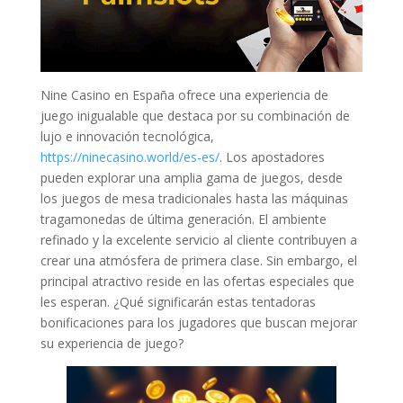
Nine Casino en España ofrece una experiencia de
juego inigualable que destaca por su combinación de
lujo e innovación tecnológica,
https://ninecasino.world/es-es/
. Los apostadores
pueden explorar una amplia gama de juegos, desde
los juegos de mesa tradicionales hasta las máquinas
tragamonedas de última generación. El ambiente
refinado y la excelente servicio al cliente contribuyen a
crear una atmósfera de primera clase. Sin embargo, el
principal atractivo reside en las ofertas especiales que
les esperan. ¿Qué significarán estas tentadoras
bonificaciones para los jugadores que buscan mejorar
su experiencia de juego?