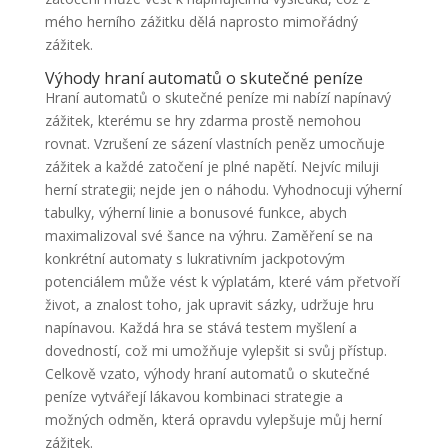
mého herního zážitku dělá naprosto mimořádný
zážitek.
Výhody hraní automatů o skutečné peníze
Hraní automatů o skutečné peníze mi nabízí napínavý
zážitek, kterému se hry zdarma prostě nemohou
rovnat. Vzrušení ze sázení vlastních peněz umocňuje
zážitek a každé zatočení je plné napětí. Nejvíc miluji
herní strategii; nejde jen o náhodu. Vyhodnocuji výherní
tabulky, výherní linie a bonusové funkce, abych
maximalizoval své šance na výhru. Zaměření se na
konkrétní automaty s lukrativním jackpotovým
potenciálem může vést k výplatám, které vám přetvoří
život, a znalost toho, jak upravit sázky, udržuje hru
napínavou. Každá hra se stává testem myšlení a
dovedností, což mi umožňuje vylepšit si svůj přístup.
Celkově vzato, výhody hraní automatů o skutečné
peníze vytvářejí lákavou kombinaci strategie a
možných odměn, která opravdu vylepšuje můj herní
zážitek.