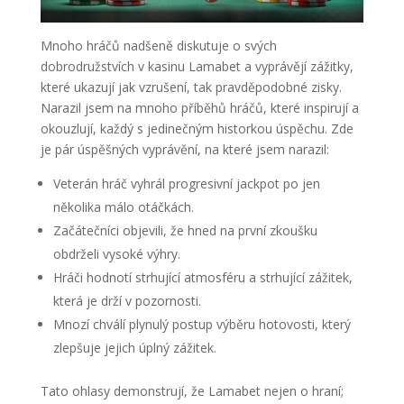
Mnoho hráčů nadšeně diskutuje o svých
dobrodružstvích v kasinu Lamabet a vyprávějí zážitky,
které ukazují jak vzrušení, tak pravděpodobné zisky.
Narazil jsem na mnoho příběhů hráčů, které inspirují a
okouzlují, každý s jedinečným historkou úspěchu. Zde
je pár úspěšných vyprávění, na které jsem narazil:
Veterán hráč vyhrál progresivní jackpot po jen
několika málo otáčkách.
Začátečníci objevili, že hned na první zkoušku
obdrželi vysoké výhry.
Hráči hodnotí strhující atmosféru a strhující zážitek,
která je drží v pozornosti.
Mnozí chválí plynulý postup výběru hotovosti, který
zlepšuje jejich úplný zážitek.
Tato ohlasy demonstrují, že Lamabet nejen o hraní;