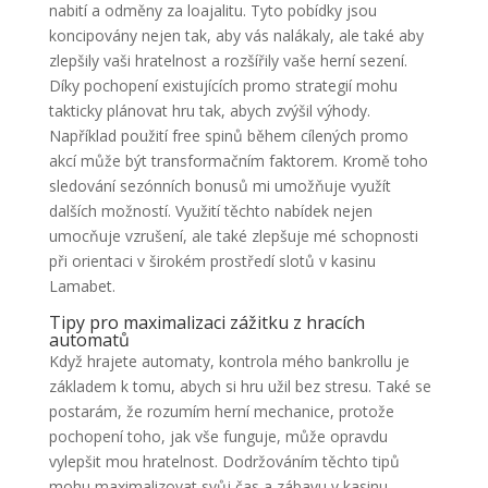
nabití a odměny za loajalitu. Tyto pobídky jsou
koncipovány nejen tak, aby vás nalákaly, ale také aby
zlepšily vaši hratelnost a rozšířily vaše herní sezení.
Díky pochopení existujících promo strategií mohu
takticky plánovat hru tak, abych zvýšil výhody.
Například použití free spinů během cílených promo
akcí může být transformačním faktorem. Kromě toho
sledování sezónních bonusů mi umožňuje využít
dalších možností. Využití těchto nabídek nejen
umocňuje vzrušení, ale také zlepšuje mé schopnosti
při orientaci v širokém prostředí slotů v kasinu
Lamabet.
Tipy pro maximalizaci zážitku z hracích
automatů
Když hrajete automaty, kontrola mého bankrollu je
základem k tomu, abych si hru užil bez stresu. Také se
postarám, že rozumím herní mechanice, protože
pochopení toho, jak vše funguje, může opravdu
vylepšit mou hratelnost. Dodržováním těchto tipů
mohu maximalizovat svůj čas a zábavu v kasinu