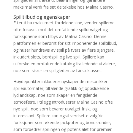
spillgleden sin, løse ut belønninger og garantere
maksimal verdi fra sitt deltakelse hos Malina Casino.
Spilltilbud og egenskaper
Etter å ha maksimert fordelene sine, vender spillerne
ofte fokuset mot det omfattende spillutvalget og
funksjonene som tilbys av Malina Casino. Denne
plattformen er berømt for sitt imponerende spilltilbud,
og huser hundrevis av spill på tvers av flere sjangere,
inkludert slots, bordspill og live spill. Spillere kan
utforske en omfattende katalog fra ledende utviklere,
noe som sikrer en spillgleden av førsteklasses.
Høydepunkter inkluderer nyskapende mekanikker i
spilleautomater, tiltalende grafikk og oppslukende
lydlandskap, noe som skaper en fengslende
atmosfære. I tillegg introduserer Malina Casino ofte
nye spill, noe som bevarer utvalget friskt og
interessant. Spillere kan også verdsette valgfrie
funksjoner som økende jackpoter og bonusrunder,
som forbedrer spillingen og potensialet for premier.