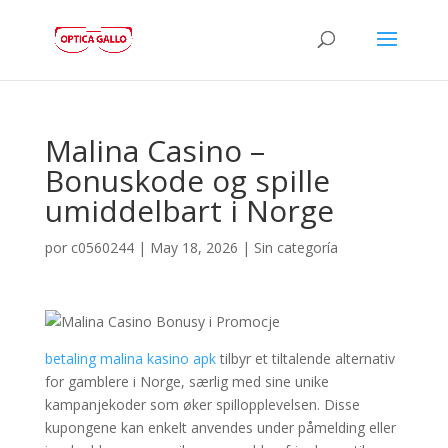
Malina Casino –
Bonuskode og spille
umiddelbart i Norge
por
c0560244
|
May 18, 2026
|
Sin categoría
betaling malina kasino apk
tilbyr et tiltalende alternativ
for gamblere i Norge, særlig med sine unike
kampanjekoder som øker spillopplevelsen. Disse
kupongene kan enkelt anvendes under påmelding eller