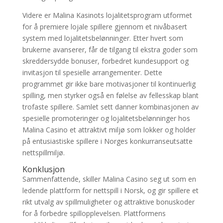
Videre er Malina Kasinots lojalitetsprogram utformet
for å premiere lojale spillere gjennom et nivåbasert
system med lojalitetsbelønninger. Etter hvert som
brukerne avanserer, får de tilgang til ekstra goder som
skreddersydde bonuser, forbedret kundesupport og
invitasjon til spesielle arrangementer. Dette
programmet gir ikke bare motivasjoner til kontinuerlig
spilling, men styrker også en følelse av fellesskap blant
trofaste spillere. Samlet sett danner kombinasjonen av
spesielle promoteringer og lojalitetsbelønninger hos
Malina Casino et attraktivt miljø som lokker og holder
på entusiastiske spillere i Norges konkurranseutsatte
nettspillmiljø.
Konklusjon
Sammenfattende, skiller Malina Casino seg ut som en
ledende plattform for nettspill i Norsk, og gir spillere et
rikt utvalg av spillmuligheter og attraktive bonuskoder
for å forbedre spillopplevelsen. Plattformens