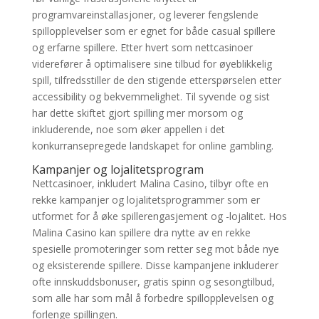
programvareinstallasjoner, og leverer fengslende
spillopplevelser som er egnet for både casual spillere
og erfarne spillere. Etter hvert som nettcasinoer
viderefører å optimalisere sine tilbud for øyeblikkelig
spill, tilfredsstiller de den stigende etterspørselen etter
accessibility og bekvemmelighet. Til syvende og sist
har dette skiftet gjort spilling mer morsom og
inkluderende, noe som øker appellen i det
konkurransepregede landskapet for online gambling.
Kampanjer og lojalitetsprogram
Nettcasinoer, inkludert Malina Casino, tilbyr ofte en
rekke kampanjer og lojalitetsprogrammer som er
utformet for å øke spillerengasjement og -lojalitet. Hos
Malina Casino kan spillere dra nytte av en rekke
spesielle promoteringer som retter seg mot både nye
og eksisterende spillere. Disse kampanjene inkluderer
ofte innskuddsbonuser, gratis spinn og sesongtilbud,
som alle har som mål å forbedre spillopplevelsen og
forlenge spillingen.