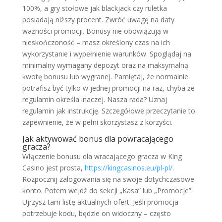
100%, a gry stołowe jak blackjack czy ruletka
posiadają niższy procent. Zwróć uwagę na daty
ważności promocji. Bonusy nie obowiązują w
nieskończoność – masz określony czas na ich
wykorzystanie i wypełnienie warunków. Spoglądaj na
minimalny wymagany depozyt oraz na maksymalną
kwotę bonusu lub wygranej. Pamiętaj, że normalnie
potrafisz być tylko w jednej promocji na raz, chyba że
regulamin określa inaczej. Nasza rada? Uznaj
regulamin jak instrukcję. Szczegółowe przeczytanie to
zapewnienie, że w pełni skorzystasz z korzyści.
Jak aktywować bonus dla powracającego
gracza?
Włączenie bonusu dla wracającego gracza w King
Casino jest prosta,
https://kingcasinos.eu/pl-pl/
.
Rozpocznij zalogowania się na swoje dotychczasowe
konto. Potem wejdź do sekcji „Kasa” lub „Promocje”.
Ujrzysz tam listę aktualnych ofert. Jeśli promocja
potrzebuje kodu, będzie on widoczny – często