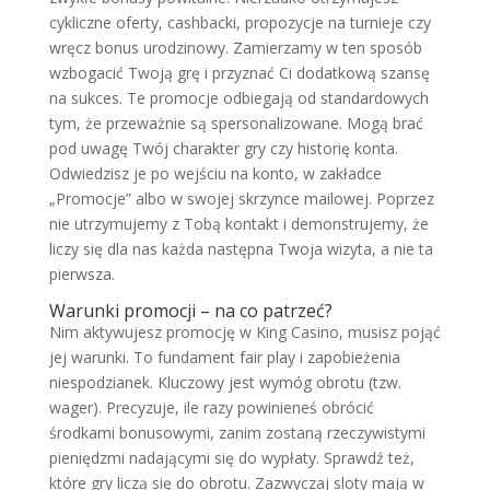
cykliczne oferty, cashbacki, propozycje na turnieje czy
wręcz bonus urodzinowy. Zamierzamy w ten sposób
wzbogacić Twoją grę i przyznać Ci dodatkową szansę
na sukces. Te promocje odbiegają od standardowych
tym, że przeważnie są spersonalizowane. Mogą brać
pod uwagę Twój charakter gry czy historię konta.
Odwiedzisz je po wejściu na konto, w zakładce
„Promocje” albo w swojej skrzynce mailowej. Poprzez
nie utrzymujemy z Tobą kontakt i demonstrujemy, że
liczy się dla nas każda następna Twoja wizyta, a nie ta
pierwsza.
Warunki promocji – na co patrzeć?
Nim aktywujesz promocję w King Casino, musisz pojąć
jej warunki. To fundament fair play i zapobieżenia
niespodzianek. Kluczowy jest wymóg obrotu (tzw.
wager). Precyzuje, ile razy powinieneś obrócić
środkami bonusowymi, zanim zostaną rzeczywistymi
pieniędzmi nadającymi się do wypłaty. Sprawdź też,
które gry liczą się do obrotu. Zazwyczaj sloty mają w