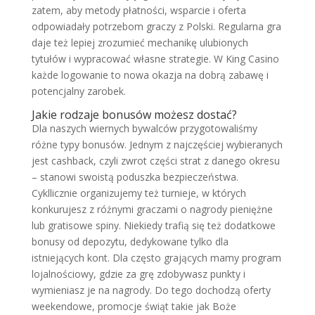
zatem, aby metody płatności, wsparcie i oferta
odpowiadały potrzebom graczy z Polski. Regularna gra
daje też lepiej zrozumieć mechanikę ulubionych
tytułów i wypracować własne strategie. W King Casino
każde logowanie to nowa okazja na dobrą zabawę i
potencjalny zarobek.
Jakie rodzaje bonusów możesz dostać?
Dla naszych wiernych bywalców przygotowaliśmy
różne typy bonusów. Jednym z najczęściej wybieranych
jest cashback, czyli zwrot części strat z danego okresu
– stanowi swoistą poduszka bezpieczeństwa.
Cykllicznie organizujemy też turnieje, w których
konkurujesz z różnymi graczami o nagrody pieniężne
lub gratisowe spiny. Niekiedy trafią się też dodatkowe
bonusy od depozytu, dedykowane tylko dla
istniejących kont. Dla często grających mamy program
lojalnościowy, gdzie za grę zdobywasz punkty i
wymieniasz je na nagrody. Do tego dochodzą oferty
weekendowe, promocje świąt takie jak Boże