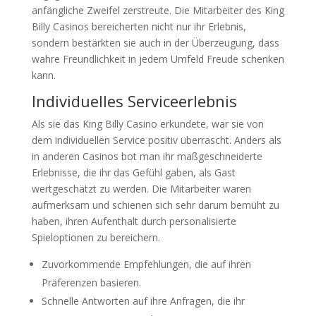
anfängliche Zweifel zerstreute. Die Mitarbeiter des King
Billy Casinos bereicherten nicht nur ihr Erlebnis,
sondern bestärkten sie auch in der Überzeugung, dass
wahre Freundlichkeit in jedem Umfeld Freude schenken
kann.
Individuelles Serviceerlebnis
Als sie das King Billy Casino erkundete, war sie von
dem individuellen Service positiv überrascht. Anders als
in anderen Casinos bot man ihr maßgeschneiderte
Erlebnisse, die ihr das Gefühl gaben, als Gast
wertgeschätzt zu werden. Die Mitarbeiter waren
aufmerksam und schienen sich sehr darum bemüht zu
haben, ihren Aufenthalt durch personalisierte
Spieloptionen zu bereichern.
Zuvorkommende Empfehlungen, die auf ihren
Präferenzen basieren.
Schnelle Antworten auf ihre Anfragen, die ihr