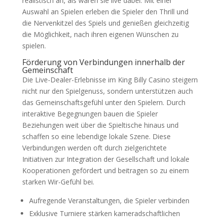
realistisch an, als wären sie live dabei. Mit einer
Auswahl an Spielen erleben die Spieler den Thrill und
die Nervenkitzel des Spiels und genießen gleichzeitig
die Möglichkeit, nach ihren eigenen Wünschen zu
spielen.
Förderung von Verbindungen innerhalb der
Gemeinschaft
Die Live-Dealer-Erlebnisse im King Billy Casino steigern
nicht nur den Spielgenuss, sondern unterstützen auch
das Gemeinschaftsgefühl unter den Spielern. Durch
interaktive Begegnungen bauen die Spieler
Beziehungen weit über die Spieltische hinaus und
schaffen so eine lebendige lokale Szene. Diese
Verbindungen werden oft durch zielgerichtete
Initiativen zur Integration der Gesellschaft und lokale
Kooperationen gefördert und beitragen so zu einem
starken Wir-Gefühl bei.
Aufregende Veranstaltungen, die Spieler verbinden
Exklusive Turniere stärken kameradschaftlichen