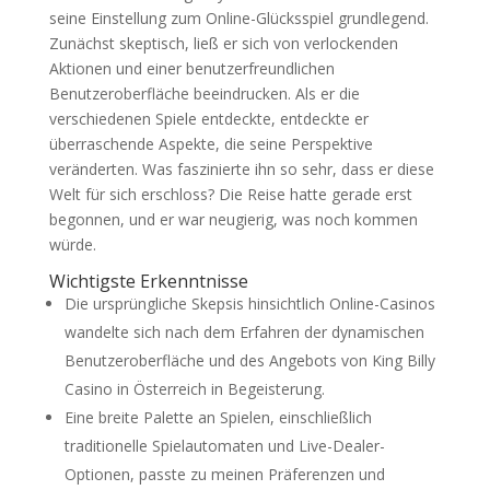
seine Einstellung zum Online-Glücksspiel grundlegend.
Zunächst skeptisch, ließ er sich von verlockenden
Aktionen und einer benutzerfreundlichen
Benutzeroberfläche beeindrucken. Als er die
verschiedenen Spiele entdeckte, entdeckte er
überraschende Aspekte, die seine Perspektive
veränderten. Was faszinierte ihn so sehr, dass er diese
Welt für sich erschloss? Die Reise hatte gerade erst
begonnen, und er war neugierig, was noch kommen
würde.
Wichtigste Erkenntnisse
Die ursprüngliche Skepsis hinsichtlich Online-Casinos
wandelte sich nach dem Erfahren der dynamischen
Benutzeroberfläche und des Angebots von King Billy
Casino in Österreich in Begeisterung.
Eine breite Palette an Spielen, einschließlich
traditionelle Spielautomaten und Live-Dealer-
Optionen, passte zu meinen Präferenzen und