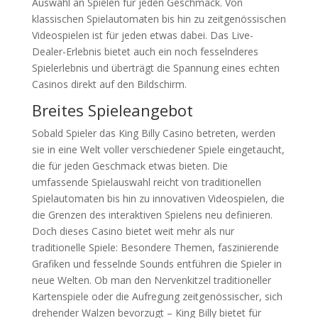
Auswahl an Spielen für jeden Geschmack. Von
klassischen Spielautomaten bis hin zu zeitgenössischen
Videospielen ist für jeden etwas dabei. Das Live-
Dealer-Erlebnis bietet auch ein noch fesselnderes
Spielerlebnis und überträgt die Spannung eines echten
Casinos direkt auf den Bildschirm.
Breites Spieleangebot
Sobald Spieler das King Billy Casino betreten, werden
sie in eine Welt voller verschiedener Spiele eingetaucht,
die für jeden Geschmack etwas bieten. Die
umfassende Spielauswahl reicht von traditionellen
Spielautomaten bis hin zu innovativen Videospielen, die
die Grenzen des interaktiven Spielens neu definieren.
Doch dieses Casino bietet weit mehr als nur
traditionelle Spiele: Besondere Themen, faszinierende
Grafiken und fesselnde Sounds entführen die Spieler in
neue Welten. Ob man den Nervenkitzel traditioneller
Kartenspiele oder die Aufregung zeitgenössischer, sich
drehender Walzen bevorzugt – King Billy bietet für