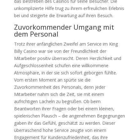
das Bestreben des Casinos für seine Besucher. Die
unkomplizierte Hilfe trug zu ihrem erfreulichen Erlebnis
bei und steigerte die Erwartung auf ihren Besuch.
Zuvorkommender Umgang mit
dem Personal
Trotz ihrer anfänglichen Zweifel am Service im King
Billy Casino war sie von der Freundlichkeit der
Mitarbeiter positiv überrascht. Deren Herzlichkeit und
Aufgeschlossenheit schufen eine willkommene
Atmosphäre, in der sie sich sofort geborgen fühlte.
Vom ersten Moment an spürte sie die
Zuvorkommenheit des Personals, denn jeder
Mitarbeiter nahm sich die Zeit, sie mit einem
aufrichtigen Lächeln zu begrüßen. Ob beim
Beantworten ihrer Fragen oder bei einem kleinen,
spielerischen Plausch – die angenehmen Begegnungen
gaben ihr das Gefühl, geschätzt zu werden. Dieser
überraschend hohe Service zeugte von einem
Engagement für Kundenzufriedenheit, das ihre