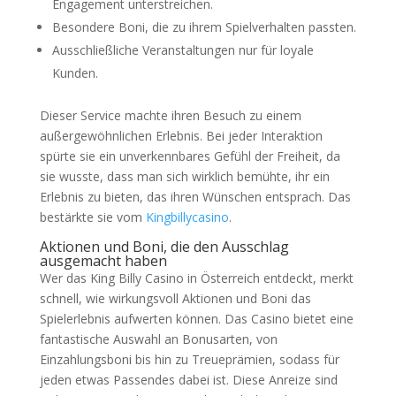
Engagement unterstreichen.
Besondere Boni, die zu ihrem Spielverhalten passten.
Ausschließliche Veranstaltungen nur für loyale
Kunden.
Dieser Service machte ihren Besuch zu einem
außergewöhnlichen Erlebnis. Bei jeder Interaktion
spürte sie ein unverkennbares Gefühl der Freiheit, da
sie wusste, dass man sich wirklich bemühte, ihr ein
Erlebnis zu bieten, das ihren Wünschen entsprach. Das
bestärkte sie vom
Kingbillycasino
.
Aktionen und Boni, die den Ausschlag
ausgemacht haben
Wer das King Billy Casino in Österreich entdeckt, merkt
schnell, wie wirkungsvoll Aktionen und Boni das
Spielerlebnis aufwerten können. Das Casino bietet eine
fantastische Auswahl an Bonusarten, von
Einzahlungsboni bis hin zu Treueprämien, sodass für
jeden etwas Passendes dabei ist. Diese Anreize sind