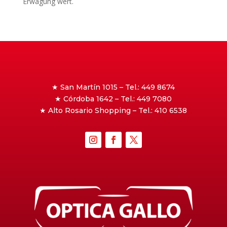
Erwägung wert.
★ San Martín 1015 – Tel.: 449 8674
★ Córdoba 1642 – Tel.: 449 7080
★ Alto Rosario Shopping – Tel.: 410 6538