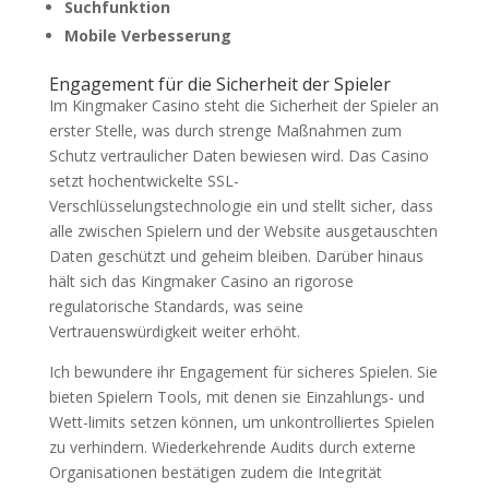
Suchfunktion
Mobile Verbesserung
Engagement für die Sicherheit der Spieler
Im Kingmaker Casino steht die Sicherheit der Spieler an
erster Stelle, was durch strenge Maßnahmen zum
Schutz vertraulicher Daten bewiesen wird. Das Casino
setzt hochentwickelte SSL-
Verschlüsselungstechnologie ein und stellt sicher, dass
alle zwischen Spielern und der Website ausgetauschten
Daten geschützt und geheim bleiben. Darüber hinaus
hält sich das Kingmaker Casino an rigorose
regulatorische Standards, was seine
Vertrauenswürdigkeit weiter erhöht.
Ich bewundere ihr Engagement für sicheres Spielen. Sie
bieten Spielern Tools, mit denen sie Einzahlungs- und
Wett-limits setzen können, um unkontrolliertes Spielen
zu verhindern. Wiederkehrende Audits durch externe
Organisationen bestätigen zudem die Integrität