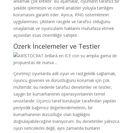
anlamak çok kritiktir. Bu aşamalar, oyunların tarafsız bir
şekilde işlemesini ve özenli analizler yoluyla tamlığını
korumasını garanti eder. Ayrıca, RNG sistemlerinin
uygulanması, çıktıların rasgele ve tarafsız olduğunu
onaylamak ve oyuncuların haklarını muhafaza etmek
açısından esas önemliliğe sahiptir.
Özerk İncelemeler ve Testler
Çevrimiçi oyunlarda adil oyun ve rastgelelik sağlamak,
oyuncu güvenini ve dürüstlüğünü korumak için çok
mühimdir; bu nedenle tarafsız denetimler ve testler,
saygın bir kumarhanenin operasyonlarının temel
unsurlarıdır. Üçüncü taraf kuruluşlar tarafından yapılan
periyodik bağımsız değerlendirmelerin, bir
kumarhanenin dürüstlüğe olan bağlılığını
doğrulayabileceğine inanıyorum. Bu denetimler yalnızca
oyun neticelerini değil, aynı zamanda bunların