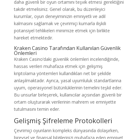
daha güvenli bir oyun ortamını teşvik etmesi gerektiğini
takdir etmelisiniz. Genel olarak, bu düzenleyici
kurumlar, oyun deneyiminizin emniyetli ve adil
kalmasını sağlamak ve çevrimiçi kumarla ilişkili
potansiyel tehlikeleri minimize etmek için birlikte
hareket etmektedir.
Kraken Casino Tarafından Kullanılan Güvenlik
Önlemleri
Kraken Casino’daki güvenlik önlemleri incelendiğinde,
hassas verileri muhafaza etmek için gelişmiş
kriptolama yöntemleri kullandıkları net bir şekilde
anlaşılmaktadır. Ayrıca, yasal uyumluluk standartlarına
uyum, operasyonel bütünlüklerinin temelini teşkil eder.
Bu unsurlar birleşerek, kullanıcılar açısından güvenli bir
ortam oluşturarak verilerinin mahrem ve emniyette
tutulmasını temin eder.
Gelişmiş Şifreleme Protokolleri
Çevrimiçi oyunların kompleks dünyasında dolaşırken,
bireysel ve finansal bilgilerinizi muhafaza eden emniyet