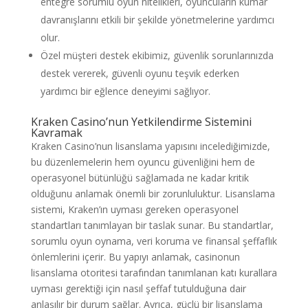
entegre sorumlu oyun nitelikleri, oyuncuların kumar
davranışlarını etkili bir şekilde yönetmelerine yardımcı
olur.
Özel müşteri destek ekibimiz, güvenlik sorunlarınızda
destek vererek, güvenli oyunu teşvik ederken
yardımcı bir eğlence deneyimi sağlıyor.
Kraken Casino’nun Yetkilendirme Sistemini
Kavramak
Kraken Casino’nun lisanslama yapısını incelediğimizde,
bu düzenlemelerin hem oyuncu güvenliğini hem de
operasyonel bütünlüğü sağlamada ne kadar kritik
olduğunu anlamak önemli bir zorunluluktur. Lisanslama
sistemi, Kraken’ın uyması gereken operasyonel
standartları tanımlayan bir taslak sunar. Bu standartlar,
sorumlu oyun oynama, veri koruma ve finansal şeffaflık
önlemlerini içerir. Bu yapıyı anlamak, casinonun
lisanslama otoritesi tarafından tanımlanan katı kurallara
uyması gerektiği için nasıl şeffaf tutulduğuna dair
anlaşılır bir durum sağlar. Ayrıca, güçlü bir lisanslama