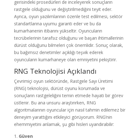
gerisindeki prosedürleri de inceleyerek sonuçların
rastgele olduğunu ve değiştirilmediğini teyit eder.
Ayrıca, oyun yazılımlarının özenle test edilmesi, sektör
standartlarına uyumu garanti eder ve bu da
kumarhanenin itibarını yükseltir. Oyuncuların
tecrübelerinin tarafsız olduğunu ve başarı ihtimallerinin
dürüst olduğunu bilmeleri çok önemlidir. Sonuç olarak,
bu bağımsız denetimler açıklığı teşvik ederek
oyuncuların kumarhaneye olan emniyetini pekiştirir.
RNG Teknolojisi Açıklandı
Çevrimiçi oyun sektöründe, Rastgele Sayı Üretimi
(RNG) teknolojisi, dürüst oyunu korumada ve
sonuçların rastgeleliğini temin etmede hayati bir görev
üstlenir. Bu ana unsuru araştırırken, RNG
algoritmalarının oyuncular için nasıl tahmin edilemez bir
deneyim yarattığını etkileyici görüyorum. RNG’nin
ehemmiyetini anlamak, şu gibi hisleri uyandırabilir:
Güven