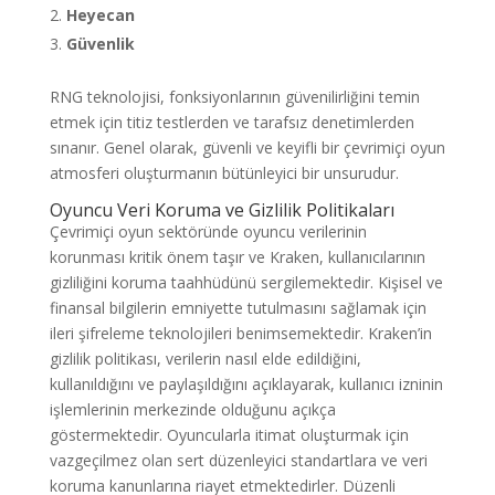
Heyecan
Güvenlik
RNG teknolojisi, fonksiyonlarının güvenilirliğini temin
etmek için titiz testlerden ve tarafsız denetimlerden
sınanır. Genel olarak, güvenli ve keyifli bir çevrimiçi oyun
atmosferi oluşturmanın bütünleyici bir unsurudur.
Oyuncu Veri Koruma ve Gizlilik Politikaları
Çevrimiçi oyun sektöründe oyuncu verilerinin
korunması kritik önem taşır ve Kraken, kullanıcılarının
gizliliğini koruma taahhüdünü sergilemektedir. Kişisel ve
finansal bilgilerin emniyette tutulmasını sağlamak için
ileri şifreleme teknolojileri benimsemektedir. Kraken’in
gizlilik politikası, verilerin nasıl elde edildiğini,
kullanıldığını ve paylaşıldığını açıklayarak, kullanıcı izninin
işlemlerinin merkezinde olduğunu açıkça
göstermektedir. Oyuncularla itimat oluşturmak için
vazgeçilmez olan sert düzenleyici standartlara ve veri
koruma kanunlarına riayet etmektedirler. Düzenli