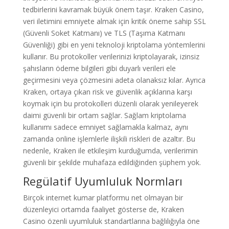
tedbirlerini kavramak büyük önem taşır. Kraken Casino,
veri iletimini emniyete almak için kritik öneme sahip SSL
(Güvenli Soket Katmanı) ve TLS (Taşıma Katmanı
Güvenliği) gibi en yeni teknoloji kriptolama yöntemlerini
kullanır. Bu protokoller verilerinizi kriptolayarak, izinsiz
şahısların ödeme bilgileri gibi duyarlı verileri ele
geçirmesini veya çözmesini adeta olanaksız kılar. Ayrıca
Kraken, ortaya çıkan risk ve güvenlik açıklarına karşı
koymak için bu protokolleri düzenli olarak yenileyerek
daimi güvenli bir ortam sağlar. Sağlam kriptolama
kullanımı sadece emniyet sağlamakla kalmaz, aynı
zamanda online işlemlerle ilişkili riskleri de azaltır. Bu
nedenle, Kraken ile etkileşim kurduğumda, verilerimin
güvenli bir şekilde muhafaza edildiğinden şüphem yok.
Regülatif Uyumluluk Normları
Birçok internet kumar platformu net olmayan bir
düzenleyici ortamda faaliyet gösterse de, Kraken
Casino özenli uyumluluk standartlarına bağlılığıyla öne