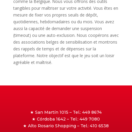
comme la Belgique. Nous vous offrons des outils
tangibles pour maîtriser sur votre activité. Vous êtes en
mesure de fixer vos propres seuils de dépôt,
quotidiennes, hebdomadaires ou du mois. Vous avez
aussi la capacité de demander une suspension
(timeout) ou une auto-exclusion. Nous coopérons avec
des associations belges de sensibilisation et montrons
des rappels de temps et de dépenses sur la
plateforme. Notre objectif est que le jeu soit un loisir
agréable et maîtrisé.
★ San Martín 1015 – Tel.: 449 8674
★ Córdoba 1642 – Tel.: 449 7080
★ Alto Rosario Shopping – Tel.: 410 6538