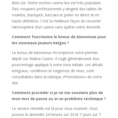
Bien sûr. Notre section casino live est très populaire.
Des croupiers professionnels y dirigent des tables de
roulette, blackjack, baccara et poker en direct et en
haute définition. C’est la meilleure façon de ressentir
l’atmosphère d’un casino sans quitter votre domicile.
Comment fonctionne le bonus de bienvenue pour
les nouveaux joueurs belges ?
Le bonus de bienvenue récompense votre premier
dépôt sur Malina Casino. Il s’agit généralement d’un
pourcentage appliqué à votre mise initiale. Les détails
intégraux, conditions et exigences de mise, sont
consultables dans la rubrique «Promotions» de notre
site.
Comment procéder si je ne me souviens plus de
mon mot de passe ou ai un problème technique ?
Le service clientèle est là pour vous soutenir. Vous
pouvez le atteindre 24 heures sur 24 et 7 jours sur 7