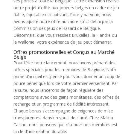
ses portes à toute la Belgique. Cette expansion réalise
notre projet d’offrir aux joueurs belges un cadre de jeu
fiable, équitable et captivant. Pour y parvenir, nous
avons ajusté notre offre au cadre strict défini par la
Commission des Jeux de Hasard de Belgique.
Désormais, que vous résidiez Bruxelles, la Flandre ou
la Wallonie, votre expérience de jeu peut démarrer.
Offres promotionnelles et Conçus au Marché
Belge
Pour fêter notre lancement, nous avons préparé des
offres spéciales pour les membres de Belgique. Notre
prime d’accueil est pensé pour vous donner un coup de
pouce bénéfique lors de votre premier versement. Par
la suite, nous lancerons de façon régulière des
compétitions avec des gains monétaires, des offres de
recharge et un programme de fidélité intéressant.
Chaque bonus s’accompagne de exigences de mise
transparentes, dans un souci de clarté. Chez Malina
Casino, nous pensons que rétribuer nos membres est
la clé d’une relation durable.