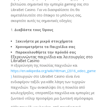
βελτιώσει σημαντικά την εμπειρία gaming σας στο
LibraBet Casino. Για να διασφαλίσετε ότι θα
εκμεταλλευτείτε στο έπακρο το μπόνους σας,
σκεφτείτε αυτές τις σημαντικές οδηγίες:
Διαβάστε τους Όρους
Ξεκινήστε με μικρά στοιχήματα
Χρονομετρήστε τα Παιχνίδια σας
Παρακολουθήστε την πρόοδό σας
Εξερευνώντας παιχνίδια και λειτουργίες στο
LibraBet Casino
Η εξερεύνηση της ποικιλίας παιχνιδιών και
https://en.wikipedia.org/wiki/Hitman_(2016_video_game
)
λειτουργιών στο LibraBet Casino είναι ένα
ενδιαφέρον ταξίδι για κάθε λάτρη των τυχερών
παιχνιδιών. Έχω ανακαλύψει ότι η ποικιλία από
κουλοχέρηδες, επιτραπέζια παιχνίδια και εμπειρίες με
ζωντανό ντίλερ προσφέρει μια ζωντανή ατμόσφαιρα.