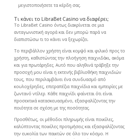
μεγιστοποιήσετε τα κέρδη σας.
Τι κάνει το LibraBet Casino να διαφέρει;
Το LibraBet Casino όντως διακρίνεται σε μια
ανταγωνιστική αγορά και δεν μπορώ παρά να
διαπιστώσω τι το κάνει να ξεχωρίζει.
Το περιβάλλον χρήστη είναι κομψό και φιλικό προς το
χρήστη, καθιστώντας την πλοήγηση παιχνιδάκι, ακόμα
και για πρωτάρηδες. Αυτό που αληθινά τράβηξε την
προσοχή μου είναι η εκτενής βιβλιοθήκη παιχνιδιών
τους, που περιλαμβάνει ένα συνδυασμό από
κουλοχέρηδες, επιτραπέζια παιχνίδια και εμπειρίες με
ζωντανό ντίλερ. Κάθε παιχνίδι φαίνεται ότι είναι
προσεκτικά κατασκευασμένο, εξασφαλίζοντας την
ποιότητα σε σχέση με της ποσότητας.
Προσθέτως, οι μέθοδοι πληρωμής είναι ποικίλες,
καλύπτοντας ποικίλες προτιμήσεις και εξασφαλίζοντας
την ευκολία των παικτών σε όλο τον κόσμο. Η