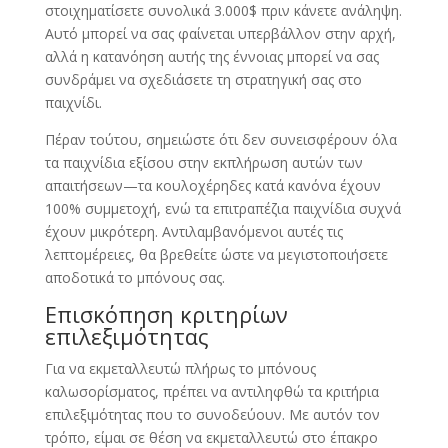
στοιχηματίσετε συνολικά 3.000$ πριν κάνετε ανάληψη.
Αυτό μπορεί να σας φαίνεται υπερβάλλον στην αρχή,
αλλά η κατανόηση αυτής της έννοιας μπορεί να σας
συνδράμει να σχεδιάσετε τη στρατηγική σας στο
παιχνίδι.
Πέραν τούτου, σημειώστε ότι δεν συνεισφέρουν όλα
τα παιχνίδια εξίσου στην εκπλήρωση αυτών των
απαιτήσεων—τα κουλοχέρηδες κατά κανόνα έχουν
100% συμμετοχή, ενώ τα επιτραπέζια παιχνίδια συχνά
έχουν μικρότερη. Αντιλαμβανόμενοι αυτές τις
λεπτομέρειες, θα βρεθείτε ώστε να μεγιστοποιήσετε
αποδοτικά το μπόνους σας.
Επισκόπηση κριτηρίων
επιλεξιμότητας
Για να εκμεταλλευτώ πλήρως το μπόνους
καλωσορίσματος, πρέπει να αντιληφθώ τα κριτήρια
επιλεξιμότητας που το συνοδεύουν. Με αυτόν τον
τρόπο, είμαι σε θέση να εκμεταλλευτώ στο έπακρο