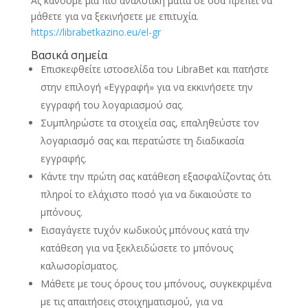
Ας κάνουμε μια πιο αναλυτική ματιά σε όσα πρέπει να
μάθετε για να ξεκινήσετε με επιτυχία.
https://librabetkazino.eu/el-gr
Βασικά σημεία
Επισκεφθείτε ιστοσελίδα του LibraBet και πατήστε
στην επιλογή «Εγγραφή» για να εκκινήσετε την
εγγραφή του λογαριασμού σας.
Συμπληρώστε τα στοιχεία σας, επαληθεύστε τον
λογαριασμό σας και περατώστε τη διαδικασία
εγγραφής.
Κάντε την πρώτη σας κατάθεση εξασφαλίζοντας ότι
πληροί το ελάχιστο ποσό για να δικαιούστε το
μπόνους.
Εισαγάγετε τυχόν κωδικούς μπόνους κατά την
κατάθεση για να ξεκλειδώσετε το μπόνους
καλωσορίσματος.
Μάθετε με τους όρους του μπόνους, συγκεκριμένα
με τις απαιτήσεις στοιχηματισμού, για να