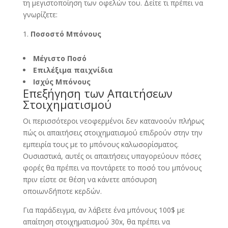
τη μεγιστοποίηση των οφελών του. Δείτε τι πρέπει να
γνωρίζετε:
Ποσοστό Μπόνους
Μέγιστο Ποσό
Επιλέξιμα παιχνίδια
Ισχύς Μπόνους
Επεξήγηση των Απαιτήσεων
Στοιχηματισμού
Οι περισσότεροι νεοφερμένοι δεν κατανοούν πλήρως
πώς οι απαιτήσεις στοιχηματισμού επιδρούν στην την
εμπειρία τους με το μπόνους καλωσορίσματος.
Ουσιαστικά, αυτές οι απαιτήσεις υπαγορεύουν πόσες
φορές θα πρέπει να ποντάρετε το ποσό του μπόνους
πριν είστε σε θέση να κάνετε απόσυρση
οποιωνδήποτε κερδών.
Για παράδειγμα, αν λάβετε ένα μπόνους 100$ με
απαίτηση στοιχηματισμού 30x, θα πρέπει να