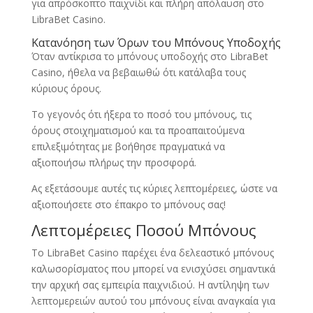
για απρόσκοπτο παιχνίδι και πλήρη απόλαυση στο
LibraBet Casino.
Κατανόηση των Όρων του Μπόνους Υποδοχής
Όταν αντίκρισα το μπόνους υποδοχής στο LibraBet
Casino, ήθελα να βεβαιωθώ ότι κατάλαβα τους
κύριους όρους.
Το γεγονός ότι ήξερα το ποσό του μπόνους, τις
όρους στοιχηματισμού και τα προαπαιτούμενα
επιλεξιμότητας με βοήθησε πραγματικά να
αξιοποιήσω πλήρως την προσφορά.
Ας εξετάσουμε αυτές τις κύριες λεπτομέρειες, ώστε να
αξιοποιήσετε στο έπακρο το μπόνους σας!
Λεπτομέρειες Ποσού Μπόνους
Το LibraBet Casino παρέχει ένα δελεαστικό μπόνους
καλωσορίσματος που μπορεί να ενισχύσει σημαντικά
την αρχική σας εμπειρία παιχνιδιού. Η αντίληψη των
λεπτομερειών αυτού του μπόνους είναι αναγκαία για