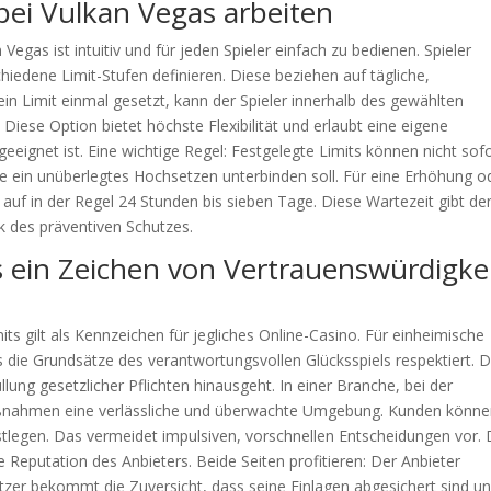
 bei Vulkan Vegas arbeiten
egas ist intuitiv und für jeden Spieler einfach zu bedienen. Spieler
hiedene Limit-Stufen definieren. Diese beziehen auf tägliche,
in Limit einmal gesetzt, kann der Spieler innerhalb des gewählten
ese Option bietet höchste Flexibilität und erlaubt eine eigene
geeignet ist. Eine wichtige Regel: Festgelegte Limits können nicht sof
e ein unüberlegtes Hochsetzen unterbinden soll. Für eine Erhöhung o
ch auf in der Regel 24 Stunden bis sieben Tage. Diese Wartezeit gibt d
k des präventiven Schutzes.
 ein Zeichen von Vertrauenswürdigke
s gilt als Kennzeichen für jegliches Online-Casino. Für einheimische
es die Grundsätze des verantwortungsvollen Glücksspiels respektiert. 
llung gesetzlicher Pflichten hinausgeht. In einer Branche, bei der
Maßnahmen eine verlässliche und überwachte Umgebung. Kunden könn
stlegen. Das vermeidet impulsiven, vorschnellen Entscheidungen vor.
ie Reputation des Anbieters. Beide Seiten profitieren: Der Anbieter
 Nutzer bekommt die Zuversicht, dass seine Einlagen abgesichert sind u