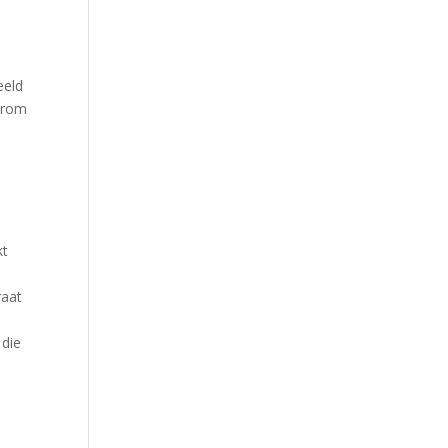
eeld
aarom
e
kt
raat
 die