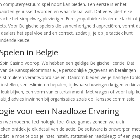
n computergestuurd spel nooit kan bieden. Ten eerste is er het
aarten gehusseld worden en waar de bal valt. Dat verwijdert elke
actie het simpelweg plezieriger. Een sympathieke dealer die lacht of 
ets. Voor Belgische spelers die samenhorigheid appreciëren, vormt d
lers het spel vloeiend en correct, zodat jij je op je tactiek kunt
windende keuze.
Spelen in België
rSpin Casino voorop. We hebben een geldige Belgische licentie. Dat
s van de Kansspelcommissie. Je persoonlijke gegevens en betalingen
 stimuleren verantwoord spelen. Daarom bieden we je handige tool
n instellen, verlieslimieten bepalen, tijdwaarschuwingen krijgen en kiez
t leuk blijven, een vorm van entertainment. Met vragen of voor hulp k
altijd advies inwinnen bij organisaties zoals de Kansspelcommissie.
ogie voor een Naadloze Ervaring
iken we moderne technologie toe. Onze games zenden we uit in
eken ontdek je elk detail van de actie. De software is ontworpen me
 zodat je moeiteloos je inzet instelt, statistieken raadpleegt of een ge