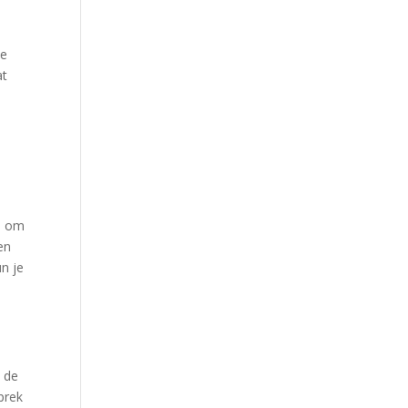
je
at
s om
en
un je
t de
sprek